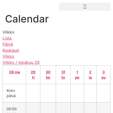
Calendar
Viikko
Lista
Päivä
Kuukausi
Viikko
Viikko / lokakuu 28
28
ma
29
30
31
1
2
3
ti
ke
to
pe
la
su
Koko
päivä
00:00