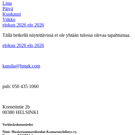
Lista
Päivä
Kuukausi
Viikko
elokuu 2026
elo 2026
Tällä hetkellä näytettävissä ei ole yhtään tulossa olevaa tapahtumaa.
elokuu 2026
elo 2026
kanslia@hmak.com
puh: 050 435 1060
Kornetintie 2b
00380 HELSINKI
Verkkolaskutustiedot
Nimi: Maalariammattikoulun Kannatusyhdistys ry.