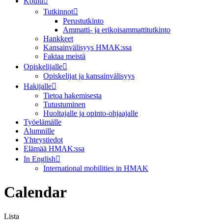
Koulu
Tutkinnot
Perustutkinto
Ammatti- ja erikoisammattitutkinto
Hankkeet
Kansainvälisyys HMAK:ssa
Faktaa meistä
Opiskelijalle
Opiskelijat ja kansainvälisyys
Hakijalle
Tietoa hakemisesta
Tutustuminen
Huoltajalle ja opinto-ohjaajalle
Työelämälle
Alumnille
Yhteystiedot
Elämää HMAK:ssa
In English
International mobilities in HMAK
Calendar
Lista