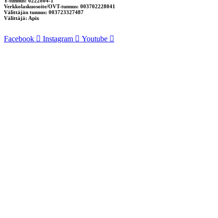
Y-tunnus: 0222804-1
Verkkolaskuosoite/OVT-tunnus: 003702228041
Välittäjän tunnus: 003723327487
Välittäjä: Apix
Facebook
Instagram
Youtube