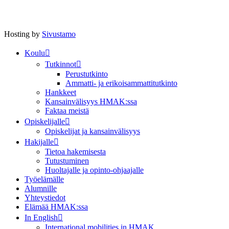
Hosting by
Sivustamo
Koulu
Tutkinnot
Perustutkinto
Ammatti- ja erikoisammattitutkinto
Hankkeet
Kansainvälisyys HMAK:ssa
Faktaa meistä
Opiskelijalle
Opiskelijat ja kansainvälisyys
Hakijalle
Tietoa hakemisesta
Tutustuminen
Huoltajalle ja opinto-ohjaajalle
Työelämälle
Alumnille
Yhteystiedot
Elämää HMAK:ssa
In English
International mobilities in HMAK