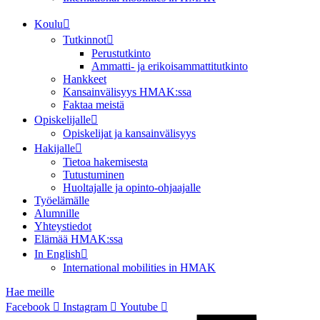
Koulu
Tutkinnot
Perustutkinto
Ammatti- ja erikoisammattitutkinto
Hankkeet
Kansainvälisyys HMAK:ssa
Faktaa meistä
Opiskelijalle
Opiskelijat ja kansainvälisyys
Hakijalle
Tietoa hakemisesta
Tutustuminen
Huoltajalle ja opinto-ohjaajalle
Työelämälle
Alumnille
Yhteystiedot
Elämää HMAK:ssa
In English
International mobilities in HMAK
Hae meille
Facebook
Instagram
Youtube