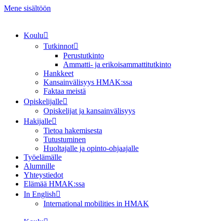
Mene sisältöön
Koulu
Tutkinnot
Perustutkinto
Ammatti- ja erikoisammattitutkinto
Hankkeet
Kansainvälisyys HMAK:ssa
Faktaa meistä
Opiskelijalle
Opiskelijat ja kansainvälisyys
Hakijalle
Tietoa hakemisesta
Tutustuminen
Huoltajalle ja opinto-ohjaajalle
Työelämälle
Alumnille
Yhteystiedot
Elämää HMAK:ssa
In English
International mobilities in HMAK