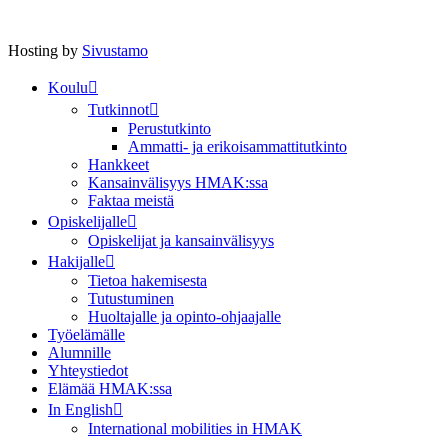
Hosting by
Sivustamo
Koulu
Tutkinnot
Perustutkinto
Ammatti- ja erikoisammattitutkinto
Hankkeet
Kansainvälisyys HMAK:ssa
Faktaa meistä
Opiskelijalle
Opiskelijat ja kansainvälisyys
Hakijalle
Tietoa hakemisesta
Tutustuminen
Huoltajalle ja opinto-ohjaajalle
Työelämälle
Alumnille
Yhteystiedot
Elämää HMAK:ssa
In English
International mobilities in HMAK