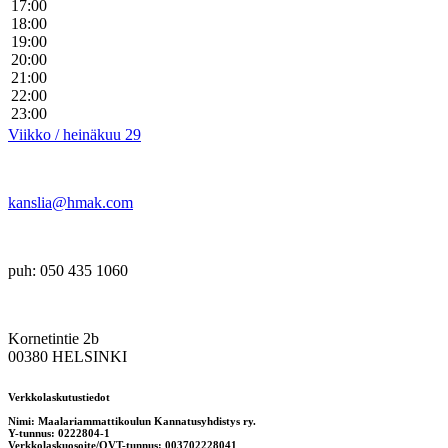
17:00
18:00
19:00
20:00
21:00
22:00
23:00
Viikko / heinäkuu 29
kanslia@hmak.com
puh: 050 435 1060
Kornetintie 2b
00380 HELSINKI
Verkkolaskutustiedot
Nimi: Maalariammattikoulun Kannatusyhdistys ry.
Y-tunnus: 0222804-1
Verkkolaskuosoite/OVT-tunnus: 003702228041