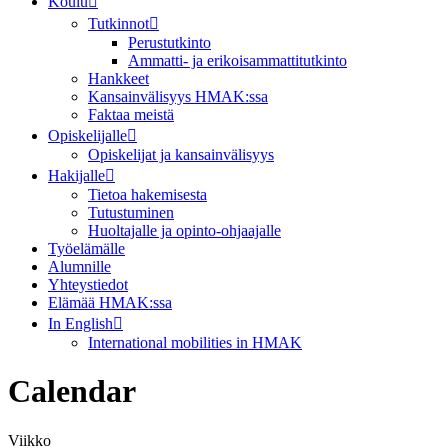
Koulu
Tutkinnot
Perustutkinto
Ammatti- ja erikoisammattitutkinto
Hankkeet
Kansainvälisyys HMAK:ssa
Faktaa meistä
Opiskelijalle
Opiskelijat ja kansainvälisyys
Hakijalle
Tietoa hakemisesta
Tutustuminen
Huoltajalle ja opinto-ohjaajalle
Työelämälle
Alumnille
Yhteystiedot
Elämää HMAK:ssa
In English
International mobilities in HMAK
Calendar
Viikko