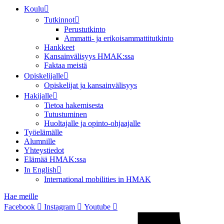
Koulu
Tutkinnot
Perustutkinto
Ammatti- ja erikoisammattitutkinto
Hankkeet
Kansainvälisyys HMAK:ssa
Faktaa meistä
Opiskelijalle
Opiskelijat ja kansainvälisyys
Hakijalle
Tietoa hakemisesta
Tutustuminen
Huoltajalle ja opinto-ohjaajalle
Työelämälle
Alumnille
Yhteystiedot
Elämää HMAK:ssa
In English
International mobilities in HMAK
Hae meille
Facebook
Instagram
Youtube