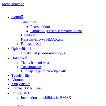
Mene sisältöön
Koulu
Tutkinnot
Perustutkinto
Ammatti- ja erikoisammattitutkinto
Hankkeet
Kansainvälisyys HMAK:ssa
Faktaa meistä
Opiskelijalle
Opiskelijat ja kansainvälisyys
Hakijalle
Tietoa hakemisesta
Tutustuminen
Huoltajalle ja opinto-ohjaajalle
Työelämälle
Alumnille
Yhteystiedot
Elämää HMAK:ssa
In English
International mobilities in HMAK