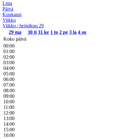
Lista
Päivä
Kuukausi
Viikko
Viikko / heinäkuu 29
29
ma
30
ti
31
ke
1
to
2
pe
3
la
4
su
Koko päivä
00:00
01:00
02:00
03:00
04:00
05:00
06:00
07:00
08:00
09:00
10:00
11:00
12:00
13:00
14:00
15:00
16:00