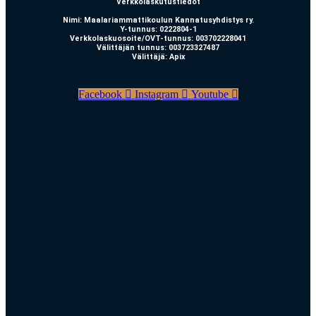
Verkkolaskutustiedot
Nimi: Maalariammattikoulun Kannatusyhdistys ry.
Y-tunnus: 0222804-1
Verkkolaskuosoite/OVT-tunnus: 003702228041
Välittäjän tunnus: 003723327487
Välittäjä: Apix
Facebook
Instagram
Youtube