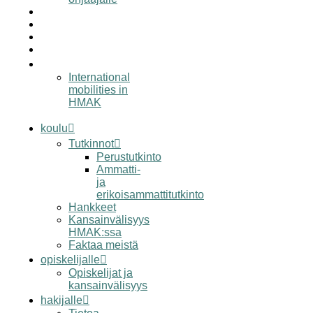
työelämälle
alumnille
yhteystiedot
elämää hmak:ssa
in english
International
mobilities in
HMAK
koulu
Tutkinnot
Perustutkinto
Ammatti-
ja
erikoisammattitutkinto
Hankkeet
Kansainvälisyys
HMAK:ssa
Faktaa meistä
opiskelijalle
Opiskelijat ja
kansainvälisyys
hakijalle