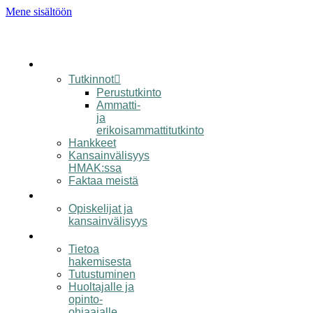
Mene sisältöön
koulu
Tutkinnot
Perustutkinto
Ammatti-
ja
erikoisammattitutkinto
Hankkeet
Kansainvälisyys
HMAK:ssa
Faktaa meistä
opiskelijalle
Opiskelijat ja
kansainvälisyys
hakijalle
Tietoa
hakemisesta
Tutustuminen
Huoltajalle ja
opinto-
ohjaajalle