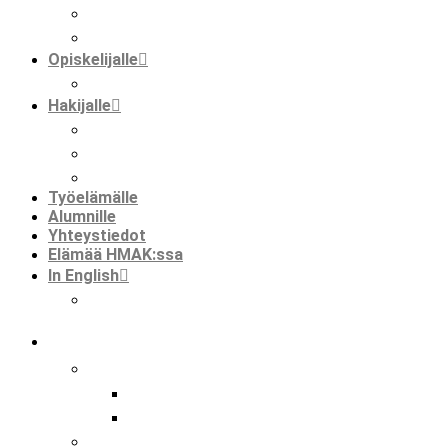
kansainvälisyys hmak:ssa
faktaa meistä
Opiskelijalle
opiskelijat ja kansainvälisyys
Hakijalle
tietoa hakemisesta
tutustuminen
huoltajalle ja opinto-ohjaajalle
Työelämälle
Alumnille
Yhteystiedot
Elämää HMAK:ssa
In English
international mobilities in hmak
koulu
tutkinnot
perustutkinto
ammatti- ja erikoisammattitutkinto
hankkeet