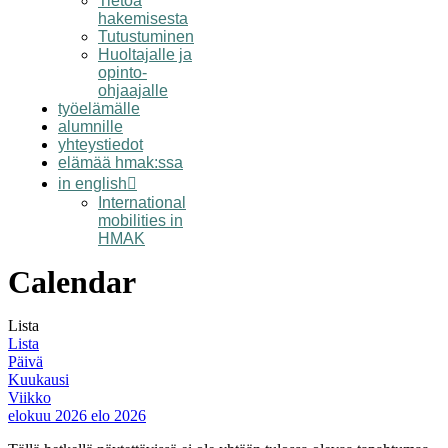
Tietoa
hakemisesta
Tutustuminen
Huoltajalle ja
opinto-
ohjaajalle
työelämälle
alumnille
yhteystiedot
elämää hmak:ssa
in english
International
mobilities in
HMAK
Calendar
Lista
Lista
Päivä
Kuukausi
Viikko
elokuu 2026
elo 2026