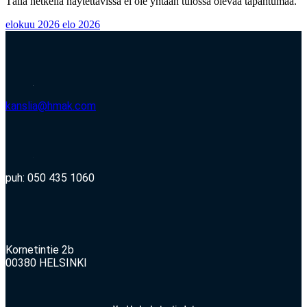
Tällä hetkellä näytettävissä ei ole yhtään tulossa olevaa tapahtumaa.
elokuu 2026
elo 2026
kanslia@hmak.com
puh: 050 435 1060
Kornetintie 2b
00380 HELSINKI