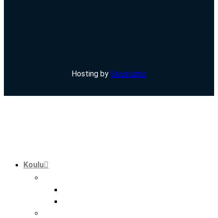
Hosting by
Sivustamo
Koulu
tutkinnot
perustutkinto
ammatti- ja erikoisammattitutkinto
hankkeet