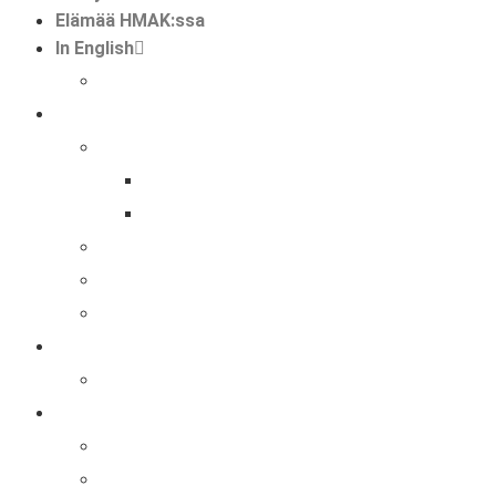
Elämää HMAK:ssa
In English
international mobilities in hmak
koulu
tutkinnot
perustutkinto
ammatti- ja erikoisammattitutkinto
hankkeet
kansainvälisyys hmak:ssa
faktaa meistä
opiskelijalle
opiskelijat ja kansainvälisyys
hakijalle
tietoa hakemisesta
tutustuminen