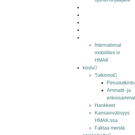
työelämälle
alumnille
yhteystiedot
elämää hmak:ssa
in english
International
mobilities in
HMAK
koulu
Tutkinnot
Perustutkinto
Ammatti- ja
erikoisammatt
Hankkeet
Kansainvälisyys
HMAK:ssa
Faktaa meistä