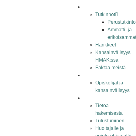
koulu
Tutkinnot
Perustutkinto
Ammatti- ja
erikoisammatt
Hankkeet
Kansainvälisyys
HMAK:ssa
Faktaa meistä
opiskelijalle
Opiskelijat ja
kansainvälisyys
hakijalle
Tietoa
hakemisesta
Tutustuminen
Huoltajalle ja
opinto-ohjaajalle