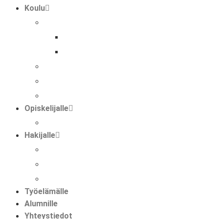
Koulu
tutkinnot
perustutkinto
ammatti- ja erikoisammattitutkinto
hankkeet
kansainvälisyys hmak:ssa
faktaa meistä
Opiskelijalle
opiskelijat ja kansainvälisyys
Hakijalle
tietoa hakemisesta
tutustuminen
huoltajalle ja opinto-ohjaajalle
Työelämälle
Alumnille
Yhteystiedot