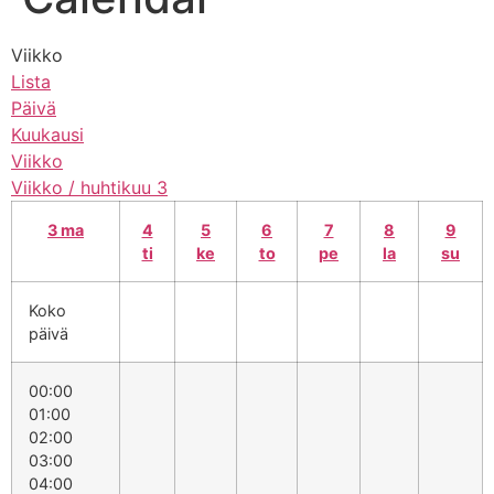
Viikko
Lista
Päivä
Kuukausi
Viikko
Viikko / huhtikuu 3
3
ma
4
5
6
7
8
9
ti
ke
to
pe
la
su
Koko
päivä
00:00
01:00
02:00
03:00
04:00