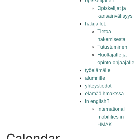
opiskelijalle
Opiskelijat ja
kansainvälisyys
hakijalle
Tietoa
hakemisesta
Tutustuminen
Huoltajalle ja
opinto-ohjaajalle
työelämälle
alumnille
yhteystiedot
elämää hmak:ssa
in english
International
mobilities in
HMAK
Calendar