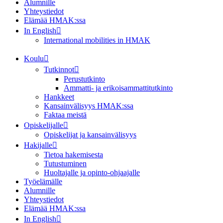
Alumnille
Yhteystiedot
Elämää HMAK:ssa
In English
International mobilities in HMAK
Koulu
Tutkinnot
Perustutkinto
Ammatti- ja erikoisammattitutkinto
Hankkeet
Kansainvälisyys HMAK:ssa
Faktaa meistä
Opiskelijalle
Opiskelijat ja kansainvälisyys
Hakijalle
Tietoa hakemisesta
Tutustuminen
Huoltajalle ja opinto-ohjaajalle
Työelämälle
Alumnille
Yhteystiedot
Elämää HMAK:ssa
In English