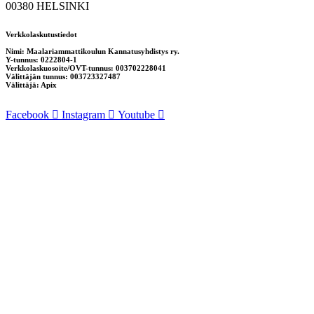
00380 HELSINKI
Verkkolaskutustiedot
Nimi: Maalariammattikoulun Kannatusyhdistys ry.
Y-tunnus: 0222804-1
Verkkolaskuosoite/OVT-tunnus: 003702228041
Välittäjän tunnus: 003723327487
Välittäjä: Apix
Facebook
Instagram
Youtube