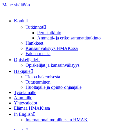
Mene sisältöön
Koulu
Tutkinnot
Perustutkinto
Ammatti- ja erikoisammattitutkinto
Hankkeet
Kansainvälisyys HMAK:ssa
Faktaa meistä
Opiskelijalle
Opiskelijat ja kansainvälisyys
Hakijalle
Tietoa hakemisesta
Tutustuminen
Huoltajalle ja opinto-ohjaajalle
Työelämälle
Alumnille
Yhteystiedot
Elämää HMAK:ssa
In English
International mobilities in HMAK