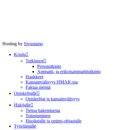
Hosting by
Sivustamo
Koulu
Tutkinnot
Perustutkinto
Ammatti- ja erikoisammattitutkinto
Hankkeet
Kansainvälisyys HMAK:ssa
Faktaa meistä
Opiskelijalle
Opiskelijat ja kansainvälisyys
Hakijalle
Tietoa hakemisesta
Tutustuminen
Huoltajalle ja opinto-ohjaajalle
Työelämälle