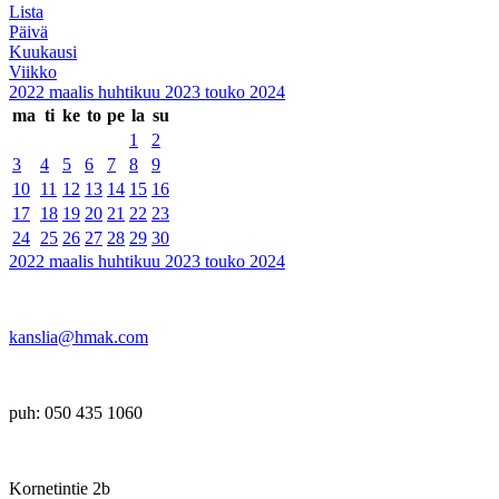
Lista
Päivä
Kuukausi
Viikko
2022
maalis
huhtikuu 2023
touko
2024
ma
ti
ke
to
pe
la
su
1
2
3
4
5
6
7
8
9
10
11
12
13
14
15
16
17
18
19
20
21
22
23
24
25
26
27
28
29
30
2022
maalis
huhtikuu 2023
touko
2024
kanslia@hmak.com
puh: 050 435 1060
Kornetintie 2b