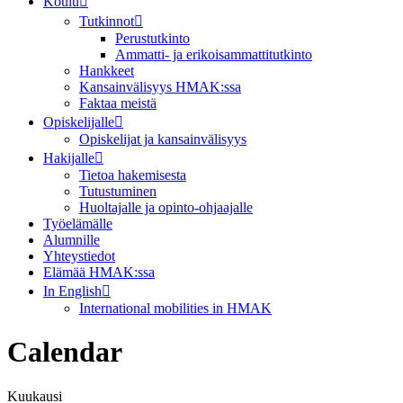
Koulu
Tutkinnot
Perustutkinto
Ammatti- ja erikoisammattitutkinto
Hankkeet
Kansainvälisyys HMAK:ssa
Faktaa meistä
Opiskelijalle
Opiskelijat ja kansainvälisyys
Hakijalle
Tietoa hakemisesta
Tutustuminen
Huoltajalle ja opinto-ohjaajalle
Työelämälle
Alumnille
Yhteystiedot
Elämää HMAK:ssa
In English
International mobilities in HMAK
Calendar
Kuukausi