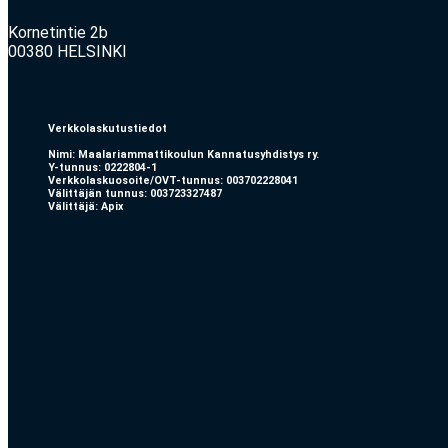
Kornetintie 2b
00380 HELSINKI
Verkkolaskutustiedot
Nimi: Maalariammattikoulun Kannatusyhdistys ry.
Y-tunnus: 0222804-1
Verkkolaskuosoite/OVT-tunnus: 003702228041
Välittäjän tunnus: 003723327487
Välittäjä: Apix