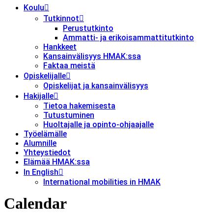
Koulu
Tutkinnot
Perustutkinto
Ammatti- ja erikoisammattitutkinto
Hankkeet
Kansainvälisyys HMAK:ssa
Faktaa meistä
Opiskelijalle
Opiskelijat ja kansainvälisyys
Hakijalle
Tietoa hakemisesta
Tutustuminen
Huoltajalle ja opinto-ohjaajalle
Työelämälle
Alumnille
Yhteystiedot
Elämää HMAK:ssa
In English
International mobilities in HMAK
Calendar