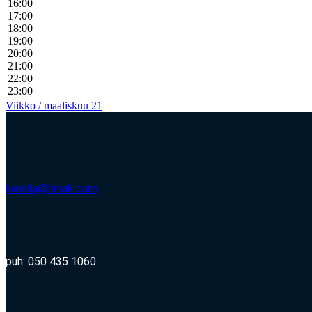
16:00
17:00
18:00
19:00
20:00
21:00
22:00
23:00
Viikko / maaliskuu 21
kanslia@hmak.com
puh: 050 435 1060