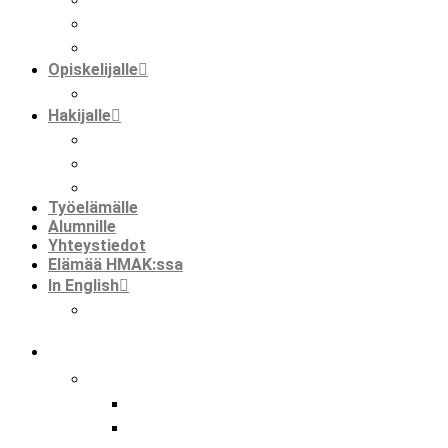
kansainvälisyys hmak:ssa
faktaa meistä
Opiskelijalle
opiskelijat ja kansainvälisyys
Hakijalle
tietoa hakemisesta
tutustuminen
huoltajalle ja opinto-ohjaajalle
Työelämälle
Alumnille
Yhteystiedot
Elämää HMAK:ssa
In English
international mobilities in hmak
koulu
tutkinnot
perustutkinto
ammatti- ja erikoisammattitutkinto