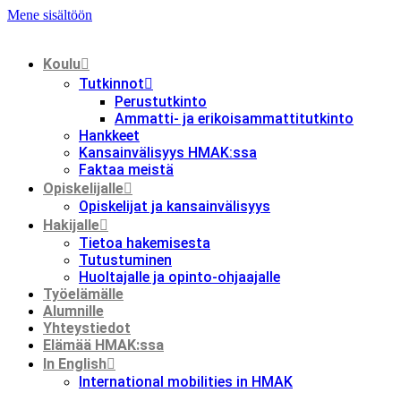
Mene sisältöön
Koulu
Tutkinnot
Perustutkinto
Ammatti- ja erikoisammattitutkinto
Hankkeet
Kansainvälisyys HMAK:ssa
Faktaa meistä
Opiskelijalle
Opiskelijat ja kansainvälisyys
Hakijalle
Tietoa hakemisesta
Tutustuminen
Huoltajalle ja opinto-ohjaajalle
Työelämälle
Alumnille
Yhteystiedot
Elämää HMAK:ssa
In English
International mobilities in HMAK