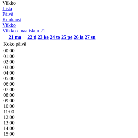
Viikko
Lista
Päivä
Kuukausi
Viikko
Viikko / maaliskuu 21
21
ma
22
ti
23
ke
24
to
25
pe
26
la
27
su
Koko päivä
00:00
01:00
02:00
03:00
04:00
05:00
06:00
07:00
08:00
09:00
10:00
11:00
12:00
13:00
14:00
15:00