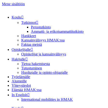
Mene sisältöön
Koulu
Tutkinnot
Perustutkinto
Ammatti- ja erikoisammattitutkinto
Hankkeet
Kansainvälisyys HMAK:ssa
Faktaa meistä
Opiskelijalle
Opiskelijat ja kansainvälisyys
Hakijalle
Tietoa hakemisesta
Tutustuminen
Huoltajalle ja opinto-ohjaajalle
Työelämälle
Alumnille
Yhteystiedot
Elämää HMAK:ssa
In English
International mobilities in HMAK