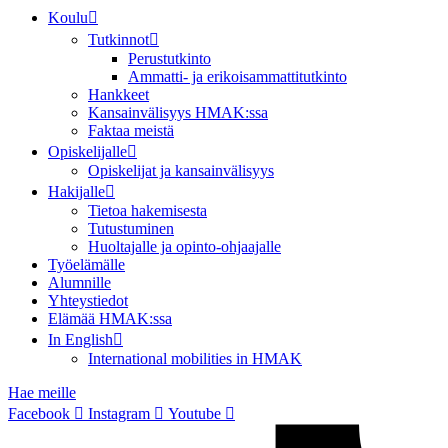
Koulu
Tutkinnot
Perustutkinto
Ammatti- ja erikoisammattitutkinto
Hankkeet
Kansainvälisyys HMAK:ssa
Faktaa meistä
Opiskelijalle
Opiskelijat ja kansainvälisyys
Hakijalle
Tietoa hakemisesta
Tutustuminen
Huoltajalle ja opinto-ohjaajalle
Työelämälle
Alumnille
Yhteystiedot
Elämää HMAK:ssa
In English
International mobilities in HMAK
Hae meille
Facebook
Instagram
Youtube