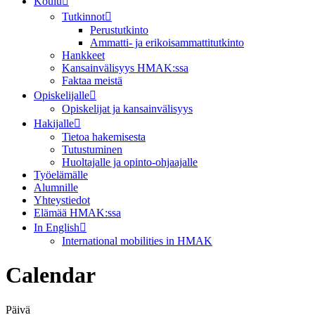
Koulu
Tutkinnot
Perustutkinto
Ammatti- ja erikoisammattitutkinto
Hankkeet
Kansainvälisyys HMAK:ssa
Faktaa meistä
Opiskelijalle
Opiskelijat ja kansainvälisyys
Hakijalle
Tietoa hakemisesta
Tutustuminen
Huoltajalle ja opinto-ohjaajalle
Työelämälle
Alumnille
Yhteystiedot
Elämää HMAK:ssa
In English
International mobilities in HMAK
Calendar
Päivä