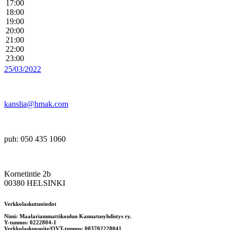
17:00
18:00
19:00
20:00
21:00
22:00
23:00
25/03/2022
kanslia@hmak.com
puh: 050 435 1060
Kornetintie 2b
00380 HELSINKI
Verkkolaskutustiedot
Nimi: Maalariammattikoulun Kannatusyhdistys ry.
Y-tunnus: 0222804-1
Verkkolaskuosoite/OVT-tunnus: 003702228041