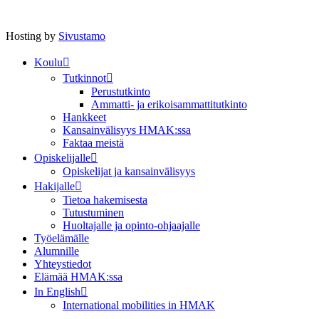
Hosting by
Sivustamo
Koulu
Tutkinnot
Perustutkinto
Ammatti- ja erikoisammattitutkinto
Hankkeet
Kansainvälisyys HMAK:ssa
Faktaa meistä
Opiskelijalle
Opiskelijat ja kansainvälisyys
Hakijalle
Tietoa hakemisesta
Tutustuminen
Huoltajalle ja opinto-ohjaajalle
Työelämälle
Alumnille
Yhteystiedot
Elämää HMAK:ssa
In English
International mobilities in HMAK