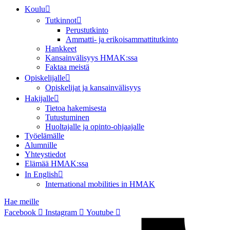
Koulu
Tutkinnot
Perustutkinto
Ammatti- ja erikoisammattitutkinto
Hankkeet
Kansainvälisyys HMAK:ssa
Faktaa meistä
Opiskelijalle
Opiskelijat ja kansainvälisyys
Hakijalle
Tietoa hakemisesta
Tutustuminen
Huoltajalle ja opinto-ohjaajalle
Työelämälle
Alumnille
Yhteystiedot
Elämää HMAK:ssa
In English
International mobilities in HMAK
Hae meille
Facebook
Instagram
Youtube