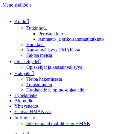
Mene sisältöön
Koulu
Tutkinnot
Perustutkinto
Ammatti- ja erikoisammattitutkinto
Hankkeet
Kansainvälisyys HMAK:ssa
Faktaa meistä
Opiskelijalle
Opiskelijat ja kansainvälisyys
Hakijalle
Tietoa hakemisesta
Tutustuminen
Huoltajalle ja opinto-ohjaajalle
Työelämälle
Alumnille
Yhteystiedot
Elämää HMAK:ssa
In English
International mobilities in HMAK