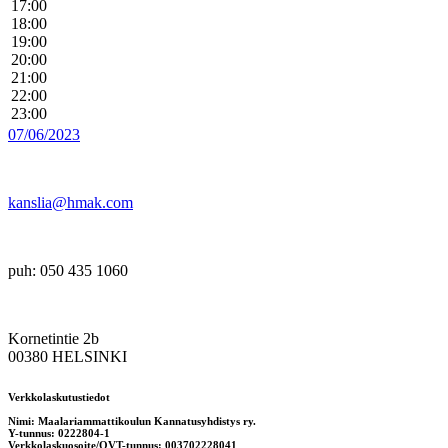
17:00
18:00
19:00
20:00
21:00
22:00
23:00
07/06/2023
kanslia@hmak.com
puh: 050 435 1060
Kornetintie 2b
00380 HELSINKI
Verkkolaskutustiedot
Nimi: Maalariammattikoulun Kannatusyhdistys ry.
Y-tunnus: 0222804-1
Verkkolaskuosoite/OVT-tunnus: 003702228041