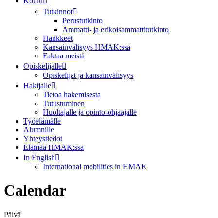
Koulu
Tutkinnot
Perustutkinto
Ammatti- ja erikoisammattitutkinto
Hankkeet
Kansainvälisyys HMAK:ssa
Faktaa meistä
Opiskelijalle
Opiskelijat ja kansainvälisyys
Hakijalle
Tietoa hakemisesta
Tutustuminen
Huoltajalle ja opinto-ohjaajalle
Työelämälle
Alumnille
Yhteystiedot
Elämää HMAK:ssa
In English
International mobilities in HMAK
Calendar
Päivä