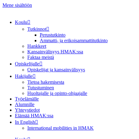
Mene sisältöön
Koulu
Tutkinnot
Perustutkinto
Ammatti- ja erikoisammattitutkinto
Hankkeet
Kansainvälisyys HMAK:ssa
Faktaa meistä
Opiskelijalle
Opiskelijat ja kansainvälisyys
Hakijalle
Tietoa hakemisesta
Tutustuminen
Huoltajalle ja opinto-ohjaajalle
Työelämälle
Alumnille
Yhteystiedot
Elämää HMAK:ssa
In English
International mobilities in HMAK