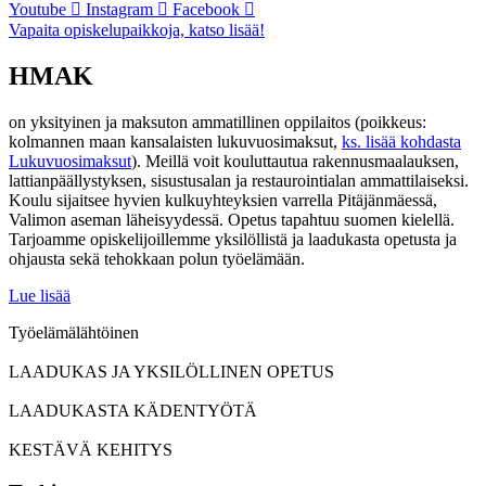
Youtube
Instagram
Facebook
Vapaita opiskelupaikkoja, katso lisää!
HMAK
on yksityinen ja maksuton ammatillinen oppilaitos (poikkeus:
kolmannen maan kansalaisten lukuvuosimaksut,
ks. lisää kohdasta
Lukuvuosimaksut
). Meillä voit kouluttautua rakennusmaalauksen,
lattianpäällystyksen, sisustusalan ja restaurointialan ammattilaiseksi.
Koulu sijaitsee hyvien kulkuyhteyksien varrella Pitäjänmäessä,
Valimon aseman läheisyydessä. Opetus tapahtuu suomen kielellä.
Tarjoamme opiskelijoillemme yksilöllistä ja laadukasta opetusta ja
ohjausta sekä tehokkaan polun työelämään.
Lue lisää
Työelämälähtöinen
LAADUKAS JA YKSILÖLLINEN OPETUS
LAADUKASTA KÄDENTYÖTÄ
KESTÄVÄ KEHITYS