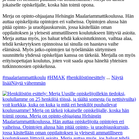
jokaiselle opiskelijalle, koska hän toimii opona.
Merja on opinto-ohjaajana Helsingin Maalariammattikoulussa. Hän
auttaa opiskelijoita opintojen eri vaiheissa. Opintojen alussa hän
pitää opinto- ja uraohjauskurssin, jossa käsitellään oman
oppilaitoksen ja yleisesti ammatilliseen koulutukseen liittyviä asioita.
Merja auttaa myös, jos haluat tehdä kaksoistutkinnon, vaihtaa alaa,
tehdä keskeytyksen opinnoissa tai sinulla on haastava vaihe
elämässä. Myös jatko-opintojen tai työelämään siirtymisen
suunnittelu yhdessä opiskelijan kanssa on tärkeää. Merjalla on myös
erityisopettajan koulutus, joten voit saada apua häneltä yhteisien
tutkinnonosien opiskelussa.
#maalariammattikoulu
#HMAK
#henkilöstönesittely
...
Näytä
lisää
Näytä vähemmän