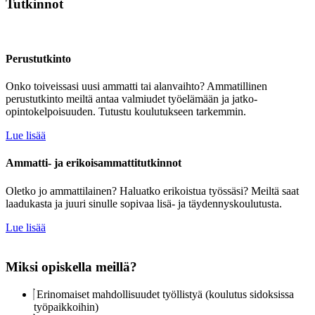
Tutkinnot
Perustutkinto
Onko toiveissasi uusi ammatti tai alanvaihto? Ammatillinen
perustutkinto meiltä antaa valmiudet työelämään ja jatko-
opintokelpoisuuden. Tutustu koulutukseen tarkemmin.
Lue lisää
Ammatti- ja erikoisammattitutkinnot
Oletko jo ammattilainen? Haluatko erikoistua työssäsi? Meiltä saat
laadukasta ja juuri sinulle sopivaa lisä- ja täydennyskoulutusta.
Lue lisää
Miksi opiskella meillä?
Erinomaiset mahdollisuudet työllistyä (koulutus sidoksissa
työpaikkoihin)