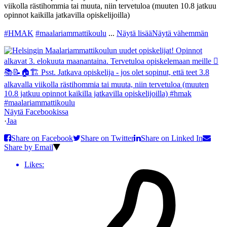
viikolla rästihommia tai muuta, niin tervetuloa (muuten 10.8 jatkuu
opinnot kaikilla jatkavilla opiskelijoilla)
#HMAK
#maalariammattikoulu
...
Näytä lisää
Näytä vähemmän
Näytä Facebookissa
·
Jaa
Share on Facebook
Share on Twitter
Share on Linked In
Share by Email
Likes: