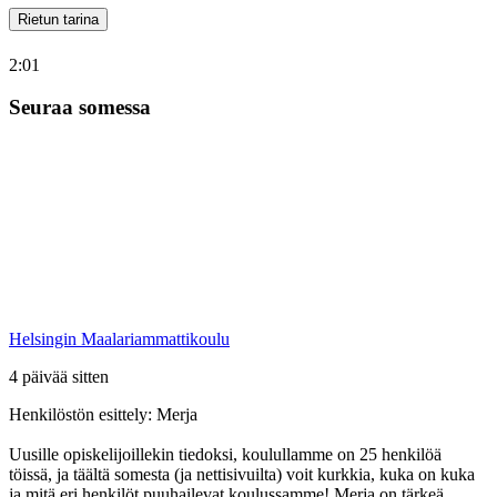
Rietun tarina
2:01
Seuraa somessa
Helsingin Maalariammattikoulu
4 päivää sitten
Henkilöstön esittely: Merja
Uusille opiskelijoillekin tiedoksi, koulullamme on 25 henkilöä
töissä, ja täältä somesta (ja nettisivuilta) voit kurkkia, kuka on kuka
ja mitä eri henkilöt puuhailevat koulussamme! Merja on tärkeä