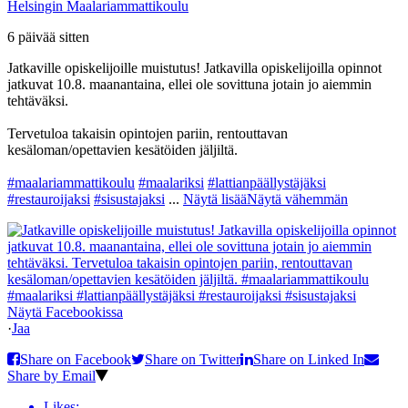
Helsingin Maalariammattikoulu
6 päivää sitten
Jatkaville opiskelijoille muistutus! Jatkavilla opiskelijoilla opinnot
jatkuvat 10.8. maanantaina, ellei ole sovittuna jotain jo aiemmin
tehtäväksi.
Tervetuloa takaisin opintojen pariin, rentouttavan
kesäloman/opettavien kesätöiden jäljiltä.
#maalariammattikoulu
#maalariksi
#lattianpäällystäjäksi
#restauroijaksi
#sisustajaksi
...
Näytä lisää
Näytä vähemmän
Näytä Facebookissa
·
Jaa
Share on Facebook
Share on Twitter
Share on Linked In
Share by Email
Likes: