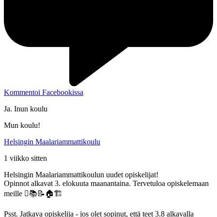
Kommentoi Facebookissa
Ja. Inun koulu
Mun koulu!
Helsingin Maalariammattikoulu
1 viikko sitten
Helsingin Maalariammattikoulun uudet opiskelijat!
Opinnot alkavat 3. elokuuta maanantaina. Tervetuloa opiskelemaan
meille 🫟📚📝🏠🏗️
Psst. Jatkava opiskelija - jos olet sopinut, että teet 3.8 alkavalla