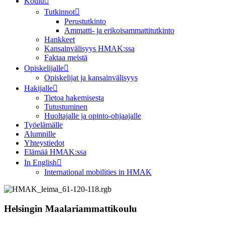
Koulu
Tutkinnot
Perustutkinto
Ammatti- ja erikoisammattitutkinto
Hankkeet
Kansainvälisyys HMAK:ssa
Faktaa meistä
Opiskelijalle
Opiskelijat ja kansainvälisyys
Hakijalle
Tietoa hakemisesta
Tutustuminen
Huoltajalle ja opinto-ohjaajalle
Työelämälle
Alumnille
Yhteystiedot
Elämää HMAK:ssa
In English
International mobilities in HMAK
Helsingin Maalariammattikoulu