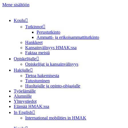
Mene sisältöön
Koulu
Tutkinnot
Perustutkinto
Ammatti- ja erikoisammattitutkinto
Hankkeet
Kansainvälisyys HMAK:ssa
Faktaa meistä
Opiskelijalle
Opiskelijat ja kansainvälisyys
Hakijalle
Tietoa hakemisesta
Tutustuminen
Huoltajalle ja opinto-ohjaajalle
Työelämälle
Alumnille
Yhteystiedot
Elämää HMAK:ssa
In English
International mobilities in HMAK