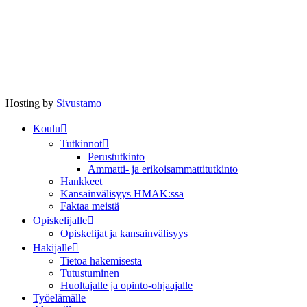
Hosting by
Sivustamo
Koulu
Tutkinnot
Perustutkinto
Ammatti- ja erikoisammattitutkinto
Hankkeet
Kansainvälisyys HMAK:ssa
Faktaa meistä
Opiskelijalle
Opiskelijat ja kansainvälisyys
Hakijalle
Tietoa hakemisesta
Tutustuminen
Huoltajalle ja opinto-ohjaajalle
Työelämälle