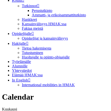
Koulu
Tutkinnot
Perustutkinto
Ammatti- ja erikoisammattitutkinto
Hankkeet
Kansainvälisyys HMAK:ssa
Faktaa meistä
Opiskelijalle
Opiskelijat ja kansainvälisyys
Hakijalle
Tietoa hakemisesta
Tutustuminen
Huoltajalle ja opinto-ohjaajalle
Työelämälle
Alumnille
Yhteystiedot
Elämää HMAK:ssa
In English
International mobilities in HMAK
Calendar
Kuukausi