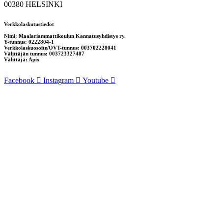
00380 HELSINKI
Verkkolaskutustiedot
Nimi: Maalariammattikoulun Kannatusyhdistys ry.
Y-tunnus: 0222804-1
Verkkolaskuosoite/OVT-tunnus: 003702228041
Välittäjän tunnus: 003723327487
Välittäjä: Apix
Facebook
Instagram
Youtube