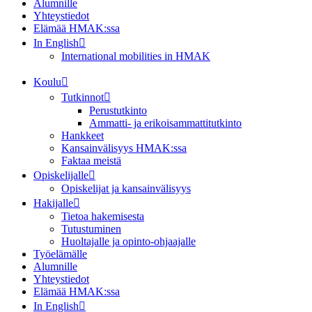
Alumnille
Yhteystiedot
Elämää HMAK:ssa
In English
International mobilities in HMAK
Koulu
Tutkinnot
Perustutkinto
Ammatti- ja erikoisammattitutkinto
Hankkeet
Kansainvälisyys HMAK:ssa
Faktaa meistä
Opiskelijalle
Opiskelijat ja kansainvälisyys
Hakijalle
Tietoa hakemisesta
Tutustuminen
Huoltajalle ja opinto-ohjaajalle
Työelämälle
Alumnille
Yhteystiedot
Elämää HMAK:ssa
In English