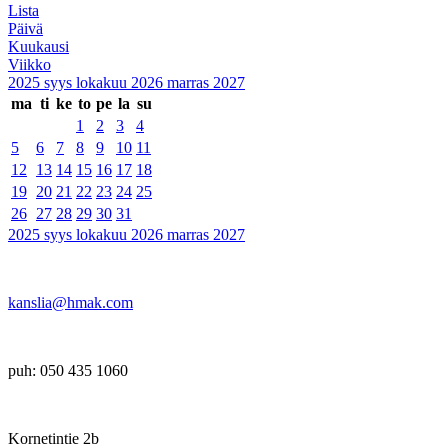
Lista
Päivä
Kuukausi
Viikko
2025
syys
lokakuu 2026
marras
2027
ma
ti
ke
to
pe
la
su
1
2
3
4
5
6
7
8
9
10
11
12
13
14
15
16
17
18
19
20
21
22
23
24
25
26
27
28
29
30
31
2025
syys
lokakuu 2026
marras
2027
kanslia@hmak.com
puh: 050 435 1060
Kornetintie 2b