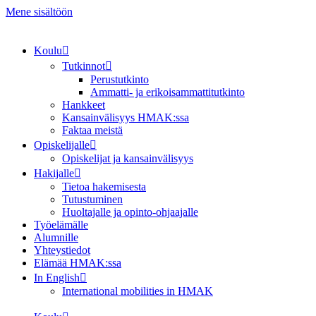
Mene sisältöön
Koulu
Tutkinnot
Perustutkinto
Ammatti- ja erikoisammattitutkinto
Hankkeet
Kansainvälisyys HMAK:ssa
Faktaa meistä
Opiskelijalle
Opiskelijat ja kansainvälisyys
Hakijalle
Tietoa hakemisesta
Tutustuminen
Huoltajalle ja opinto-ohjaajalle
Työelämälle
Alumnille
Yhteystiedot
Elämää HMAK:ssa
In English
International mobilities in HMAK