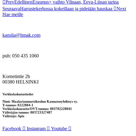
Prev
Edellinen
Erasmus+ vaihto Vilnaan, Eeva-Liinan tarina
Seuraava
Harrastekerhossa kokeillaan ja pidetään hauskaa ​
Next
Hae meille
kanslia@hmak.com
puh: 050 435 1060
Kornetintie 2b
00380 HELSINKI
Verkkolaskutustiedot
Nimi: Maalariammattikoulun Kannatusyhdistys ry.
Y-tunnus: 0222804-1
Verkkolaskuosoite/OVT-tunnus: 003702228041
Välittäjän tunnus: 003723327487
Välittäjä: Apix
Facebook
Instagram
Youtube