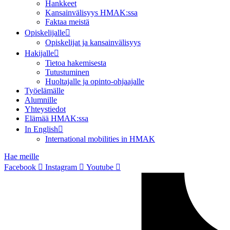
Hankkeet
Kansainvälisyys HMAK:ssa
Faktaa meistä
Opiskelijalle
Opiskelijat ja kansainvälisyys
Hakijalle
Tietoa hakemisesta
Tutustuminen
Huoltajalle ja opinto-ohjaajalle
Työelämälle
Alumnille
Yhteystiedot
Elämää HMAK:ssa
In English
International mobilities in HMAK
Hae meille
Facebook
Instagram
Youtube