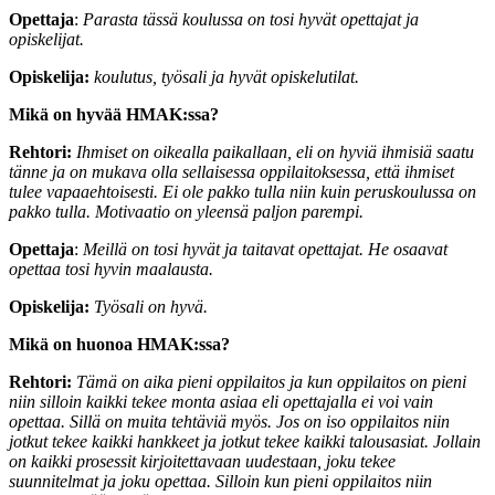
Opettaja
:
Parasta tässä koulussa on tosi hyvät opettajat ja
opiskelijat.
Opiskelija:
koulutus, työsali ja hyvät opiskelutilat.
Mikä on hyvää HMAK:ssa?
Rehtori:
Ihmiset on oikealla paikallaan, eli on hyviä ihmisiä saatu
tänne ja on mukava olla sellaisessa oppilaitoksessa, että ihmiset
tulee vapaaehtoisesti. Ei ole pakko tulla niin kuin peruskoulussa on
pakko tulla. Motivaatio on yleensä paljon parempi.
Opettaja
:
Meillä on tosi hyvät ja taitavat opettajat. He osaavat
opettaa tosi hyvin maalausta.
Opiskelija:
Työsali on hyvä.
Mikä on huonoa HMAK:ssa?
Rehtori:
Tämä on aika pieni oppilaitos ja kun oppilaitos on pieni
niin silloin kaikki tekee monta asiaa eli opettajalla ei voi vain
opettaa. Sillä on muita tehtäviä myös. Jos on iso oppilaitos niin
jotkut tekee kaikki hankkeet ja jotkut tekee kaikki talousasiat. Jollain
on kaikki prosessit kirjoitettavaan uudestaan, joku tekee
suunnitelmat ja joku opettaa. Silloin kun pieni oppilaitos niin