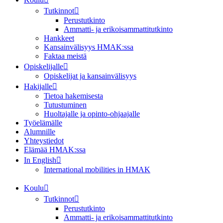
Tutkinnot
Perustutkinto
Ammatti- ja erikoisammattitutkinto
Hankkeet
Kansainvälisyys HMAK:ssa
Faktaa meistä
Opiskelijalle
Opiskelijat ja kansainvälisyys
Hakijalle
Tietoa hakemisesta
Tutustuminen
Huoltajalle ja opinto-ohjaajalle
Työelämälle
Alumnille
Yhteystiedot
Elämää HMAK:ssa
In English
International mobilities in HMAK
Koulu
Tutkinnot
Perustutkinto
Ammatti- ja erikoisammattitutkinto