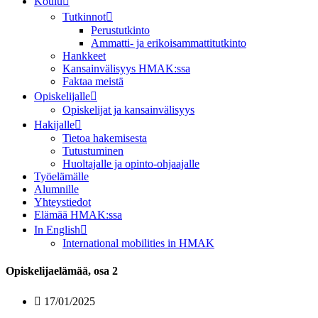
Koulu
Tutkinnot
Perustutkinto
Ammatti- ja erikoisammattitutkinto
Hankkeet
Kansainvälisyys HMAK:ssa
Faktaa meistä
Opiskelijalle
Opiskelijat ja kansainvälisyys
Hakijalle
Tietoa hakemisesta
Tutustuminen
Huoltajalle ja opinto-ohjaajalle
Työelämälle
Alumnille
Yhteystiedot
Elämää HMAK:ssa
In English
International mobilities in HMAK
Opiskelijaelämää, osa 2
17/01/2025