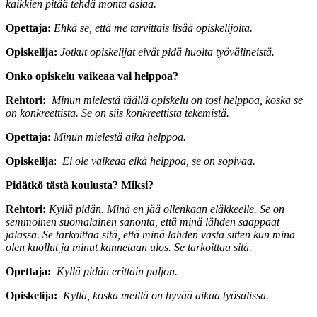
kaikkien pitää tehdä monta asiaa.
Opettaja:
Ehkä se, että me tarvittais lisää opiskelijoita.
Opiskelija:
Jotkut opiskelijat eivät pidä huolta työvälineistä.
Onko opiskelu vaikeaa vai helppoa?
Rehtori:
Minun mielestä täällä opiskelu on tosi helppoa, koska se
on konkreettista. Se on siis konkreettista tekemistä.
Opettaja:
Minun mielestä aika helppoa.
Opiskelija
:
Ei ole vaikeaa eikä helppoa, se on sopivaa.
Pidätkö tästä koulusta? Miksi?
Rehtori:
Kyllä pidän. Minä en jää ollenkaan eläkkeelle. Se on
semmoinen suomalainen sanonta, että minä lähden saappaat
jalassa. Se tarkoittaa sitä, että minä lähden vasta sitten kun minä
olen kuollut ja minut kannetaan ulos. Se tarkoittaa sitä.
Opettaja:
Kyllä pidän erittäin paljon.
Opiskelija:
Kyllä, koska meillä on hyvää aikaa työsalissa.