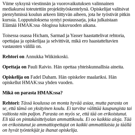
Viime syksynä viestinnän ja vuorovaikutuksen valinnainen
mediakurssi toteutettiin projektityöskentelynä. Opiskelijat valitsivat
pienryhmissä koulun arkeen liittyvän aiheen, jota he työstivät pitkin
kurssia. Lopputuloksena syntyi postaussarja, joka julkaistaan
Elämää HMAK:ssa -blogissa lukuvuoden aikana.
Toisessa osassa Hicham, Sarmad ja Yasser haastattelivat rehtoria,
opettajaa ja opiskelijaa ja selvittivät, mikä ero haastatteltavien
vastausten välillä on.
Rehtori on
Annukka Wiikinkoski.
Opettaja on
Pauli Raivio. Hän opettaa yhteiskunnallisia aineita.
Opiskelija on
Fadel Daham. Hän opiskelee maalariksi. Hän
opiskellut HMAK:ssa yhden vuoden.
Mikä on parasta HMAK:ssa?
Rehtori:
Tässä koulussa on monta hyvää asiaa, mutta parasta on
se, että tämä on yksityinen koulu. Ei tarvitse välittää kaupungista tai
valtiosta niin paljon. Parasta on myös se, että tää on erikoistunut.
Eli tää on pintakäsittelyalan ammattikoulu. Ei oo kaikkia aloja. Tää
on erikoistunut ja ammattiopettajat on kaikki ammattilaisia ja täällä
on hyvät työntekijät ja ihanat opiskelija.