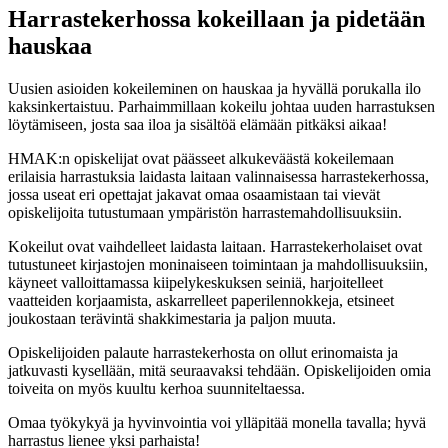
Harrastekerhossa kokeillaan ja pidetään
hauskaa
Uusien asioiden kokeileminen on hauskaa ja hyvällä porukalla ilo
kaksinkertaistuu. Parhaimmillaan kokeilu johtaa uuden harrastuksen
löytämiseen, josta saa iloa ja sisältöä elämään pitkäksi aikaa!
HMAK:n opiskelijat ovat päässeet alkukeväästä kokeilemaan
erilaisia harrastuksia laidasta laitaan valinnaisessa harrastekerhossa,
jossa useat eri opettajat jakavat omaa osaamistaan tai vievät
opiskelijoita tutustumaan ympäristön harrastemahdollisuuksiin.
Kokeilut ovat vaihdelleet laidasta laitaan. Harrastekerholaiset ovat
tutustuneet kirjastojen moninaiseen toimintaan ja mahdollisuuksiin,
käyneet valloittamassa kiipelykeskuksen seiniä, harjoitelleet
vaatteiden korjaamista, askarrelleet paperilennokkeja, etsineet
joukostaan terävintä shakkimestaria ja paljon muuta.
Opiskelijoiden palaute harrastekerhosta on ollut erinomaista ja
jatkuvasti kysellään, mitä seuraavaksi tehdään. Opiskelijoiden omia
toiveita on myös kuultu kerhoa suunniteltaessa.
Omaa työkykyä ja hyvinvointia voi ylläpitää monella tavalla; hyvä
harrastus lienee yksi parhaista!