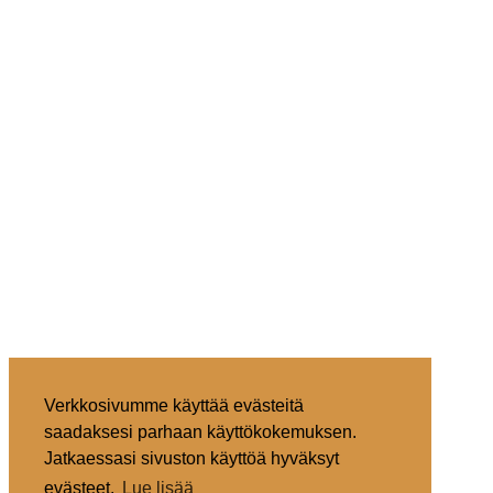
Verkkosivumme käyttää evästeitä
saadaksesi parhaan käyttökokemuksen.
Jatkaessasi sivuston käyttöä hyväksyt
evästeet.
Lue lisää