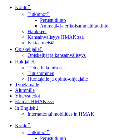
Koulu
Tutkinnot
Perustutkinto
Ammatti- ja erikoisammattitutkinto
Hankkeet
Kansainvälisyys HMAK:ssa
Faktaa meistä
Opiskelijalle
Opiskelijat ja kansainvälisyys
Hakijalle
Tietoa hakemisesta
Tutustuminen
Huoltajalle ja opinto-ohjaajalle
Työelämälle
Alumnille
Yhteystiedot
Elämää HMAK:ssa
In English
International mobilities in HMAK
Koulu
Tutkinnot
Perustutkinto