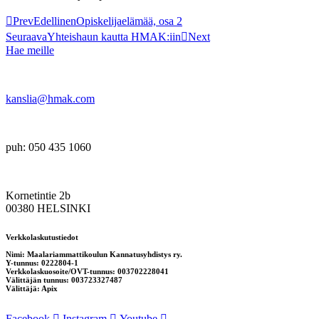
Prev
Edellinen
Opiskelijaelämää, osa 2
Seuraava
Yhteishaun kautta HMAK:iin
Next
Hae meille
kanslia@hmak.com
puh: 050 435 1060
Kornetintie 2b
00380 HELSINKI
Verkkolaskutustiedot
Nimi: Maalariammattikoulun Kannatusyhdistys ry.
Y-tunnus: 0222804-1
Verkkolaskuosoite/OVT-tunnus: 003702228041
Välittäjän tunnus: 003723327487
Välittäjä: Apix
Facebook
Instagram
Youtube