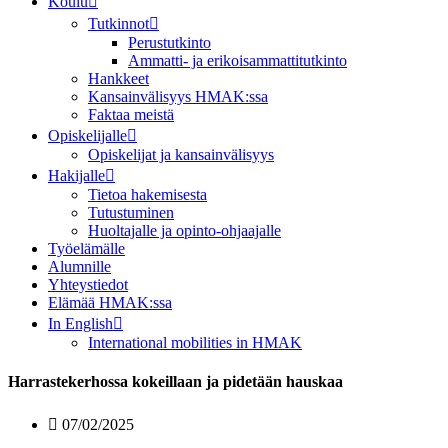
Koulu
Tutkinnot
Perustutkinto
Ammatti- ja erikoisammattitutkinto
Hankkeet
Kansainvälisyys HMAK:ssa
Faktaa meistä
Opiskelijalle
Opiskelijat ja kansainvälisyys
Hakijalle
Tietoa hakemisesta
Tutustuminen
Huoltajalle ja opinto-ohjaajalle
Työelämälle
Alumnille
Yhteystiedot
Elämää HMAK:ssa
In English
International mobilities in HMAK
Harrastekerhossa kokeillaan ja pidetään hauskaa ​
07/02/2025