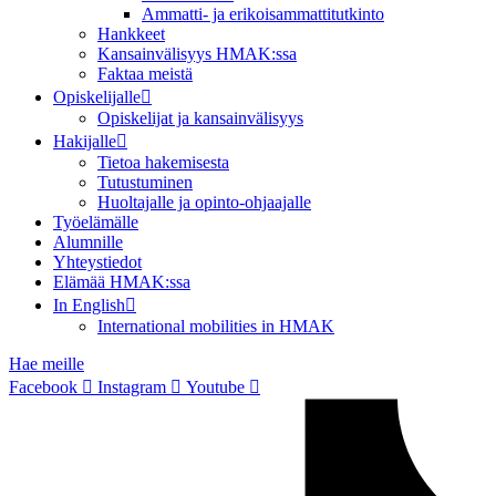
Ammatti- ja erikoisammattitutkinto
Hankkeet
Kansainvälisyys HMAK:ssa
Faktaa meistä
Opiskelijalle
Opiskelijat ja kansainvälisyys
Hakijalle
Tietoa hakemisesta
Tutustuminen
Huoltajalle ja opinto-ohjaajalle
Työelämälle
Alumnille
Yhteystiedot
Elämää HMAK:ssa
In English
International mobilities in HMAK
Hae meille
Facebook
Instagram
Youtube