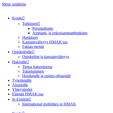
Mene sisältöön
Koulu
Tutkinnot
Perustutkinto
Ammatti- ja erikoisammattitutkinto
Hankkeet
Kansainvälisyys HMAK:ssa
Faktaa meistä
Opiskelijalle
Opiskelijat ja kansainvälisyys
Hakijalle
Tietoa hakemisesta
Tutustuminen
Huoltajalle ja opinto-ohjaajalle
Työelämälle
Alumnille
Yhteystiedot
Elämää HMAK:ssa
In English
International mobilities in HMAK