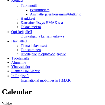
Koulu
Tutkinnot
Perustutkinto
Ammatti- ja erikoisammattitutkinto
Hankkeet
Kansainvälisyys HMAK:ssa
Faktaa meistä
Opiskelijalle
Opiskelijat ja kansainvälisyys
Hakijalle
Tietoa hakemisesta
Tutustuminen
Huoltajalle ja opinto-ohjaajalle
Työelämälle
Alumnille
Yhteystiedot
Elämää HMAK:ssa
In English
International mobilities in HMAK
Calendar
Viikko