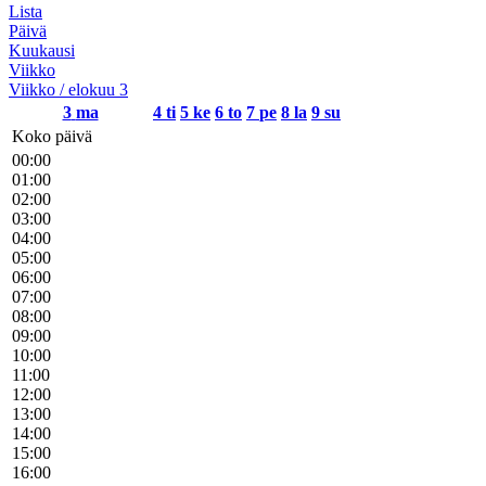
Lista
Päivä
Kuukausi
Viikko
Viikko / elokuu 3
3
ma
4
ti
5
ke
6
to
7
pe
8
la
9
su
Koko päivä
00:00
01:00
02:00
03:00
04:00
05:00
06:00
07:00
08:00
09:00
10:00
11:00
12:00
13:00
14:00
15:00
16:00