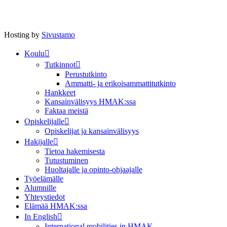
Hosting by
Sivustamo
Koulu
Tutkinnot
Perustutkinto
Ammatti- ja erikoisammattitutkinto
Hankkeet
Kansainvälisyys HMAK:ssa
Faktaa meistä
Opiskelijalle
Opiskelijat ja kansainvälisyys
Hakijalle
Tietoa hakemisesta
Tutustuminen
Huoltajalle ja opinto-ohjaajalle
Työelämälle
Alumnille
Yhteystiedot
Elämää HMAK:ssa
In English
International mobilities in HMAK