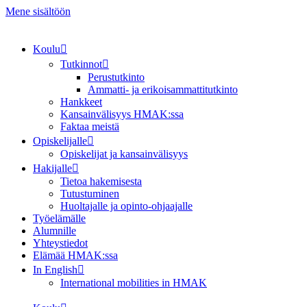
Mene sisältöön
Koulu
Tutkinnot
Perustutkinto
Ammatti- ja erikoisammattitutkinto
Hankkeet
Kansainvälisyys HMAK:ssa
Faktaa meistä
Opiskelijalle
Opiskelijat ja kansainvälisyys
Hakijalle
Tietoa hakemisesta
Tutustuminen
Huoltajalle ja opinto-ohjaajalle
Työelämälle
Alumnille
Yhteystiedot
Elämää HMAK:ssa
In English
International mobilities in HMAK