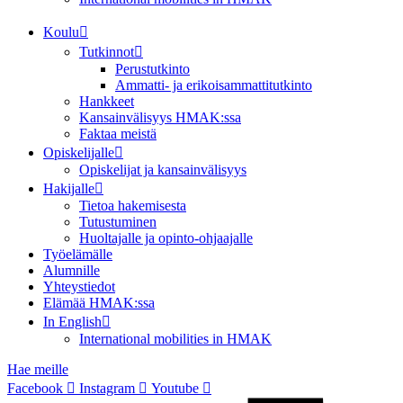
Koulu
Tutkinnot
Perustutkinto
Ammatti- ja erikoisammattitutkinto
Hankkeet
Kansainvälisyys HMAK:ssa
Faktaa meistä
Opiskelijalle
Opiskelijat ja kansainvälisyys
Hakijalle
Tietoa hakemisesta
Tutustuminen
Huoltajalle ja opinto-ohjaajalle
Työelämälle
Alumnille
Yhteystiedot
Elämää HMAK:ssa
In English
International mobilities in HMAK
Hae meille
Facebook
Instagram
Youtube