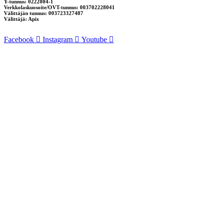
Y-tunnus: 0222804-1
Verkkolaskuosoite/OVT-tunnus: 003702228041
Välittäjän tunnus: 003723327487
Välittäjä: Apix
Facebook
Instagram
Youtube