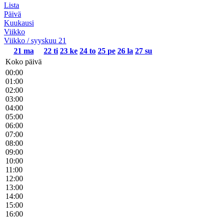
Lista
Päivä
Kuukausi
Viikko
Viikko / syyskuu 21
21
ma
22
ti
23
ke
24
to
25
pe
26
la
27
su
Koko päivä
00:00
01:00
02:00
03:00
04:00
05:00
06:00
07:00
08:00
09:00
10:00
11:00
12:00
13:00
14:00
15:00
16:00