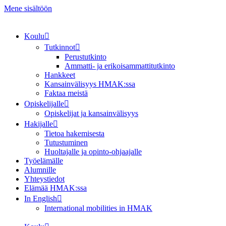
Mene sisältöön
Koulu
Tutkinnot
Perustutkinto
Ammatti- ja erikoisammattitutkinto
Hankkeet
Kansainvälisyys HMAK:ssa
Faktaa meistä
Opiskelijalle
Opiskelijat ja kansainvälisyys
Hakijalle
Tietoa hakemisesta
Tutustuminen
Huoltajalle ja opinto-ohjaajalle
Työelämälle
Alumnille
Yhteystiedot
Elämää HMAK:ssa
In English
International mobilities in HMAK