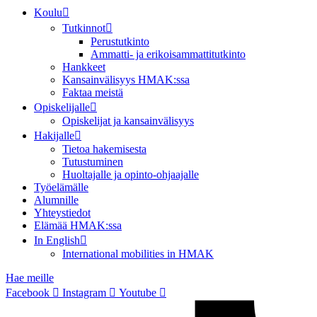
Koulu
Tutkinnot
Perustutkinto
Ammatti- ja erikoisammattitutkinto
Hankkeet
Kansainvälisyys HMAK:ssa
Faktaa meistä
Opiskelijalle
Opiskelijat ja kansainvälisyys
Hakijalle
Tietoa hakemisesta
Tutustuminen
Huoltajalle ja opinto-ohjaajalle
Työelämälle
Alumnille
Yhteystiedot
Elämää HMAK:ssa
In English
International mobilities in HMAK
Hae meille
Facebook
Instagram
Youtube