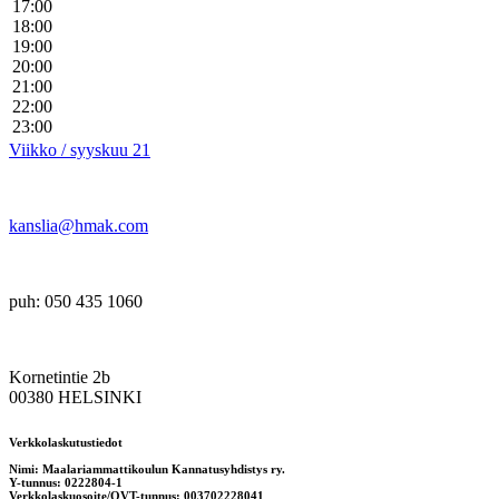
17:00
18:00
19:00
20:00
21:00
22:00
23:00
Viikko / syyskuu 21
kanslia@hmak.com
puh: 050 435 1060
Kornetintie 2b
00380 HELSINKI
Verkkolaskutustiedot
Nimi: Maalariammattikoulun Kannatusyhdistys ry.
Y-tunnus: 0222804-1
Verkkolaskuosoite/OVT-tunnus: 003702228041