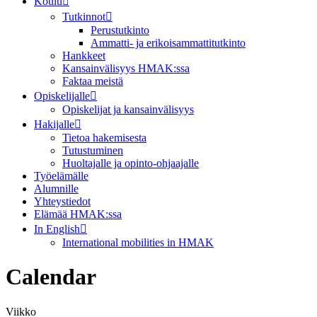
Koulu
Tutkinnot
Perustutkinto
Ammatti- ja erikoisammattitutkinto
Hankkeet
Kansainvälisyys HMAK:ssa
Faktaa meistä
Opiskelijalle
Opiskelijat ja kansainvälisyys
Hakijalle
Tietoa hakemisesta
Tutustuminen
Huoltajalle ja opinto-ohjaajalle
Työelämälle
Alumnille
Yhteystiedot
Elämää HMAK:ssa
In English
International mobilities in HMAK
Calendar
Viikko