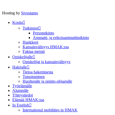
Hosting by
Sivustamo
Koulu
Tutkinnot
Perustutkinto
Ammatti- ja erikoisammattitutkinto
Hankkeet
Kansainvälisyys HMAK:ssa
Faktaa meistä
Opiskelijalle
Opiskelijat ja kansainvälisyys
Hakijalle
Tietoa hakemisesta
Tutustuminen
Huoltajalle ja opinto-ohjaajalle
Työelämälle
Alumnille
Yhteystiedot
Elämää HMAK:ssa
In English
International mobilities in HMAK