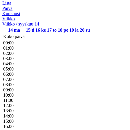
Lista
Päivä
Kuukausi
Viikko
Viikko / syyskuu 14
14
ma
15
ti
16
ke
17
to
18
pe
19
la
20
su
Koko päivä
00:00
01:00
02:00
03:00
04:00
05:00
06:00
07:00
08:00
09:00
10:00
11:00
12:00
13:00
14:00
15:00
16:00