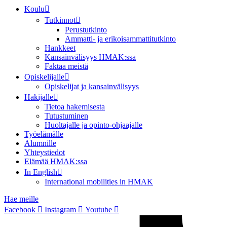
Koulu
Tutkinnot
Perustutkinto
Ammatti- ja erikoisammattitutkinto
Hankkeet
Kansainvälisyys HMAK:ssa
Faktaa meistä
Opiskelijalle
Opiskelijat ja kansainvälisyys
Hakijalle
Tietoa hakemisesta
Tutustuminen
Huoltajalle ja opinto-ohjaajalle
Työelämälle
Alumnille
Yhteystiedot
Elämää HMAK:ssa
In English
International mobilities in HMAK
Hae meille
Facebook
Instagram
Youtube