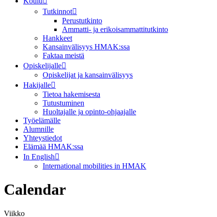
Koulu
Tutkinnot
Perustutkinto
Ammatti- ja erikoisammattitutkinto
Hankkeet
Kansainvälisyys HMAK:ssa
Faktaa meistä
Opiskelijalle
Opiskelijat ja kansainvälisyys
Hakijalle
Tietoa hakemisesta
Tutustuminen
Huoltajalle ja opinto-ohjaajalle
Työelämälle
Alumnille
Yhteystiedot
Elämää HMAK:ssa
In English
International mobilities in HMAK
Calendar
Viikko