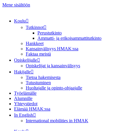
Mene sisältöön
Koulu
Tutkinnot
Perustutkinto
Ammatti- ja erikoisammattitutkinto
Hankkeet
Kansainvälisyys HMAK:ssa
Faktaa meistä
Opiskelijalle
Opiskelijat ja kansainvälisyys
Hakijalle
Tietoa hakemisesta
Tutustuminen
Huoltajalle ja opinto-ohjaajalle
Työelämälle
Alumnille
Yhteystiedot
Elämää HMAK:ssa
In English
International mobilities in HMAK