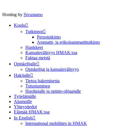
Hosting by
Sivustamo
Koulu
Tutkinnot
Perustutkinto
Ammatti- ja erikoisammattitutkinto
Hankkeet
Kansainvälisyys HMAK:ssa
Faktaa meistä
Opiskelijalle
Opiskelijat ja kansainvälisyys
Hakijalle
Tietoa hakemisesta
Tutustuminen
Huoltajalle ja opinto-ohjaajalle
Työelämälle
Alumnille
Yhteystiedot
Elämää HMAK:ssa
In English
International mobilities in HMAK