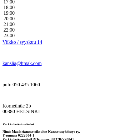
17:00
18:00
19:00
20:00
21:00
22:00
23:00
Viikko / syyskuu 14
kanslia@hmak.com
puh: 050 435 1060
Kornetintie 2b
00380 HELSINKI
Verkkolaskutustiedot
Nimi: Maalariammattikoulun Kannatusyhdistys ry.
Y-tunnus: 0222804-1
Verkkolaskuosoite/OVT-tunnus: 003702228041