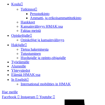
Koulu
Tutkinnot
Perustutkinto
Ammatti- ja erikoisammattitutkinto
Hankkeet
Kansainvälisyys HMAK:ssa
Faktaa meistä
Opiskelijalle
Opiskelijat ja kansainvälisyys
Hakijalle
Tietoa hakemisesta
Tutustuminen
Huoltajalle ja opinto-ohjaajalle
Työelämälle
Alumnille
Yhteystiedot
Elämää HMAK:ssa
In English
International mobilities in HMAK
Hae meille
Facebook
Instagram
Youtube