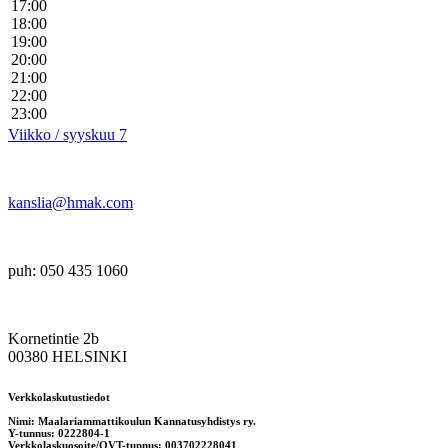
17:00
18:00
19:00
20:00
21:00
22:00
23:00
Viikko / syyskuu 7
kanslia@hmak.com
puh: 050 435 1060
Kornetintie 2b
00380 HELSINKI
Verkkolaskutustiedot
Nimi: Maalariammattikoulun Kannatusyhdistys ry.
Y-tunnus: 0222804-1
Verkkolaskuosoite/OVT-tunnus: 003702228041