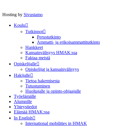
Hosting by
Sivustamo
Koulu
Tutkinnot
Perustutkinto
Ammatti- ja erikoisammattitutkinto
Hankkeet
Kansainvälisyys HMAK:ssa
Faktaa meistä
Opiskelijalle
Opiskelijat ja kansainvälisyys
Hakijalle
Tietoa hakemisesta
Tutustuminen
Huoltajalle ja opinto-ohjaajalle
Työelämälle
Alumnille
Yhteystiedot
Elämää HMAK:ssa
In English
International mobilities in HMAK