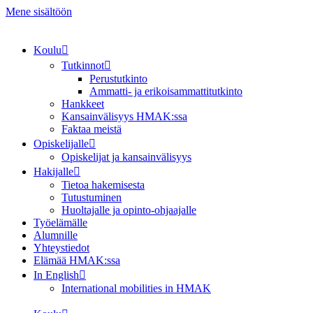
Mene sisältöön
Koulu
Tutkinnot
Perustutkinto
Ammatti- ja erikoisammattitutkinto
Hankkeet
Kansainvälisyys HMAK:ssa
Faktaa meistä
Opiskelijalle
Opiskelijat ja kansainvälisyys
Hakijalle
Tietoa hakemisesta
Tutustuminen
Huoltajalle ja opinto-ohjaajalle
Työelämälle
Alumnille
Yhteystiedot
Elämää HMAK:ssa
In English
International mobilities in HMAK