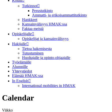
Koulu
Tutkinnot
Perustutkinto
Ammatti- ja erikoisammattitutkinto
Hankkeet
Kansainvälisyys HMAK:ssa
Faktaa meistä
Opiskelijalle
Opiskelijat ja kansainvälisyys
Hakijalle
Tietoa hakemisesta
Tutustuminen
Huoltajalle ja opinto-ohjaajalle
Työelämälle
Alumnille
Yhteystiedot
Elämää HMAK:ssa
In English
International mobilities in HMAK
Calendar
Viikko