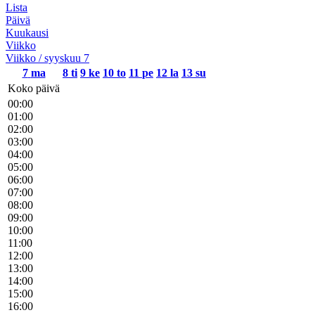
Lista
Päivä
Kuukausi
Viikko
Viikko / syyskuu 7
7
ma
8
ti
9
ke
10
to
11
pe
12
la
13
su
Koko päivä
00:00
01:00
02:00
03:00
04:00
05:00
06:00
07:00
08:00
09:00
10:00
11:00
12:00
13:00
14:00
15:00
16:00