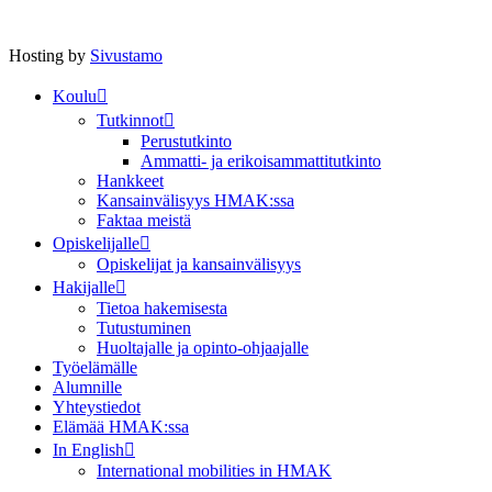
Hosting by
Sivustamo
Koulu
Tutkinnot
Perustutkinto
Ammatti- ja erikoisammattitutkinto
Hankkeet
Kansainvälisyys HMAK:ssa
Faktaa meistä
Opiskelijalle
Opiskelijat ja kansainvälisyys
Hakijalle
Tietoa hakemisesta
Tutustuminen
Huoltajalle ja opinto-ohjaajalle
Työelämälle
Alumnille
Yhteystiedot
Elämää HMAK:ssa
In English
International mobilities in HMAK