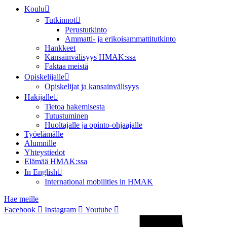
Koulu
Tutkinnot
Perustutkinto
Ammatti- ja erikoisammattitutkinto
Hankkeet
Kansainvälisyys HMAK:ssa
Faktaa meistä
Opiskelijalle
Opiskelijat ja kansainvälisyys
Hakijalle
Tietoa hakemisesta
Tutustuminen
Huoltajalle ja opinto-ohjaajalle
Työelämälle
Alumnille
Yhteystiedot
Elämää HMAK:ssa
In English
International mobilities in HMAK
Hae meille
Facebook
Instagram
Youtube