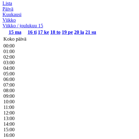
Lista
Päivä
Kuukausi
Viikko
Viikko / joulukuu 15
15
ma
16
ti
17
ke
18
to
19
pe
20
la
21
su
Koko päivä
00:00
01:00
02:00
03:00
04:00
05:00
06:00
07:00
08:00
09:00
10:00
11:00
12:00
13:00
14:00
15:00
16:00