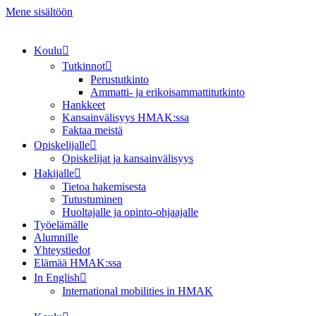
Mene sisältöön
Koulu
Tutkinnot
Perustutkinto
Ammatti- ja erikoisammattitutkinto
Hankkeet
Kansainvälisyys HMAK:ssa
Faktaa meistä
Opiskelijalle
Opiskelijat ja kansainvälisyys
Hakijalle
Tietoa hakemisesta
Tutustuminen
Huoltajalle ja opinto-ohjaajalle
Työelämälle
Alumnille
Yhteystiedot
Elämää HMAK:ssa
In English
International mobilities in HMAK