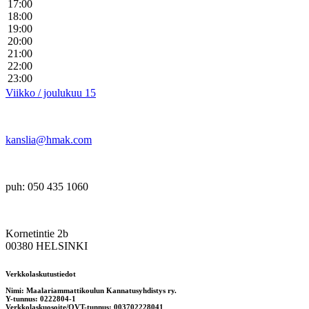
17:00
18:00
19:00
20:00
21:00
22:00
23:00
Viikko / joulukuu 15
kanslia@hmak.com
puh: 050 435 1060
Kornetintie 2b
00380 HELSINKI
Verkkolaskutustiedot
Nimi: Maalariammattikoulun Kannatusyhdistys ry.
Y-tunnus: 0222804-1
Verkkolaskuosoite/OVT-tunnus: 003702228041