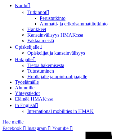
Koulu
Tutkinnot
Perustutkinto
Ammatti- ja erikoisammattitutkinto
Hankkeet
Kansainvälisyys HMAK:ssa
Faktaa meistä
Opiskelijalle
Opiskelijat ja kansainvälisyys
Hakijalle
Tietoa hakemisesta
Tutustuminen
Huoltajalle ja opinto-ohjaajalle
Työelämälle
Alumnille
Yhteystiedot
Elämää HMAK:ssa
In English
International mobilities in HMAK
Hae meille
Facebook
Instagram
Youtube