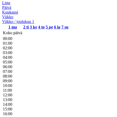
Lista
Päivä
Kuukausi
Viikko
Viikko / joulukuu 1
1
ma
2
ti
3
ke
4
to
5
pe
6
la
7
su
Koko päivä
00:00
01:00
02:00
03:00
04:00
05:00
06:00
07:00
08:00
09:00
10:00
11:00
12:00
13:00
14:00
15:00
16:00