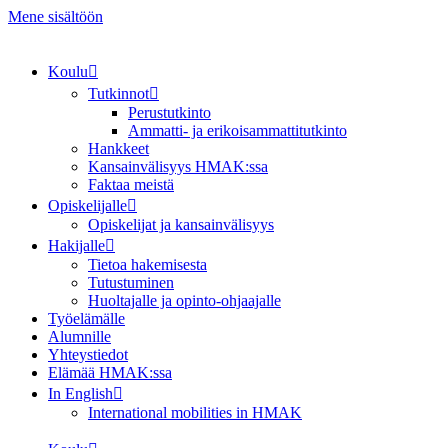
Mene sisältöön
Koulu
Tutkinnot
Perustutkinto
Ammatti- ja erikoisammattitutkinto
Hankkeet
Kansainvälisyys HMAK:ssa
Faktaa meistä
Opiskelijalle
Opiskelijat ja kansainvälisyys
Hakijalle
Tietoa hakemisesta
Tutustuminen
Huoltajalle ja opinto-ohjaajalle
Työelämälle
Alumnille
Yhteystiedot
Elämää HMAK:ssa
In English
International mobilities in HMAK