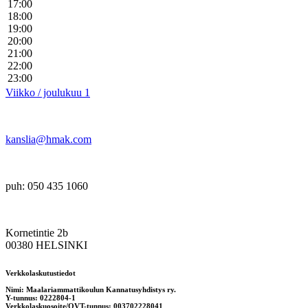
17:00
18:00
19:00
20:00
21:00
22:00
23:00
Viikko / joulukuu 1
kanslia@hmak.com
puh: 050 435 1060
Kornetintie 2b
00380 HELSINKI
Verkkolaskutustiedot
Nimi: Maalariammattikoulun Kannatusyhdistys ry.
Y-tunnus: 0222804-1
Verkkolaskuosoite/OVT-tunnus: 003702228041