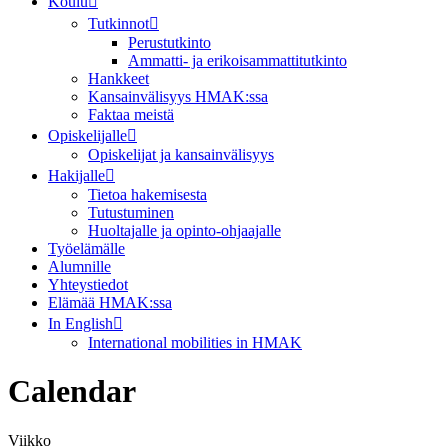
Koulu
Tutkinnot
Perustutkinto
Ammatti- ja erikoisammattitutkinto
Hankkeet
Kansainvälisyys HMAK:ssa
Faktaa meistä
Opiskelijalle
Opiskelijat ja kansainvälisyys
Hakijalle
Tietoa hakemisesta
Tutustuminen
Huoltajalle ja opinto-ohjaajalle
Työelämälle
Alumnille
Yhteystiedot
Elämää HMAK:ssa
In English
International mobilities in HMAK
Calendar
Viikko