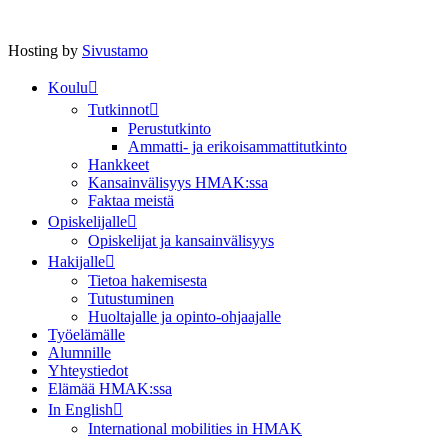
Hosting by
Sivustamo
Koulu
Tutkinnot
Perustutkinto
Ammatti- ja erikoisammattitutkinto
Hankkeet
Kansainvälisyys HMAK:ssa
Faktaa meistä
Opiskelijalle
Opiskelijat ja kansainvälisyys
Hakijalle
Tietoa hakemisesta
Tutustuminen
Huoltajalle ja opinto-ohjaajalle
Työelämälle
Alumnille
Yhteystiedot
Elämää HMAK:ssa
In English
International mobilities in HMAK