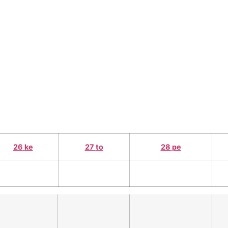
e
työelämälle
alumnille
yhteystiedot
elä
26
ke
27
to
28
pe