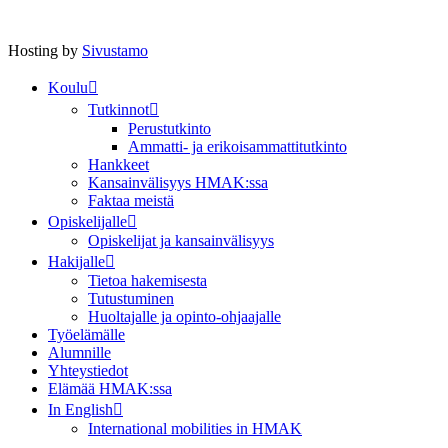
Hosting by
Sivustamo
Koulu
Tutkinnot
Perustutkinto
Ammatti- ja erikoisammattitutkinto
Hankkeet
Kansainvälisyys HMAK:ssa
Faktaa meistä
Opiskelijalle
Opiskelijat ja kansainvälisyys
Hakijalle
Tietoa hakemisesta
Tutustuminen
Huoltajalle ja opinto-ohjaajalle
Työelämälle
Alumnille
Yhteystiedot
Elämää HMAK:ssa
In English
International mobilities in HMAK