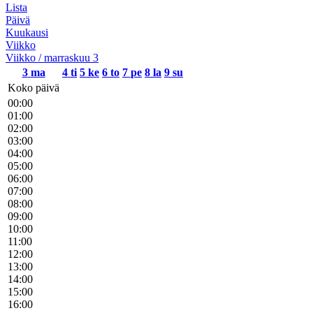
Lista
Päivä
Kuukausi
Viikko
Viikko / marraskuu 3
3
ma
4
ti
5
ke
6
to
7
pe
8
la
9
su
Koko päivä
00:00
01:00
02:00
03:00
04:00
05:00
06:00
07:00
08:00
09:00
10:00
11:00
12:00
13:00
14:00
15:00
16:00