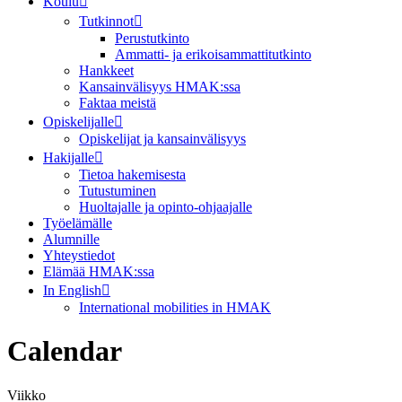
Koulu
Tutkinnot
Perustutkinto
Ammatti- ja erikoisammattitutkinto
Hankkeet
Kansainvälisyys HMAK:ssa
Faktaa meistä
Opiskelijalle
Opiskelijat ja kansainvälisyys
Hakijalle
Tietoa hakemisesta
Tutustuminen
Huoltajalle ja opinto-ohjaajalle
Työelämälle
Alumnille
Yhteystiedot
Elämää HMAK:ssa
In English
International mobilities in HMAK
Calendar
Viikko