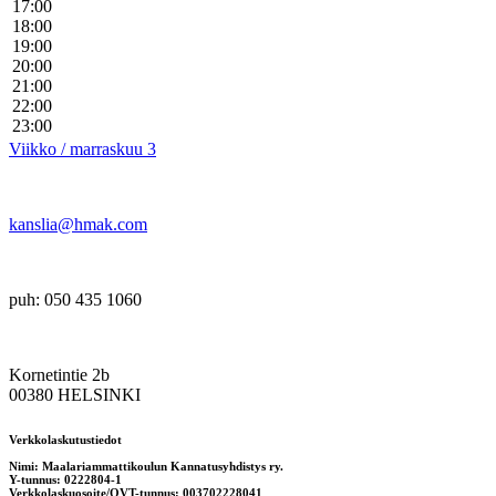
17:00
18:00
19:00
20:00
21:00
22:00
23:00
Viikko / marraskuu 3
kanslia@hmak.com
puh: 050 435 1060
Kornetintie 2b
00380 HELSINKI
Verkkolaskutustiedot
Nimi: Maalariammattikoulun Kannatusyhdistys ry.
Y-tunnus: 0222804-1
Verkkolaskuosoite/OVT-tunnus: 003702228041