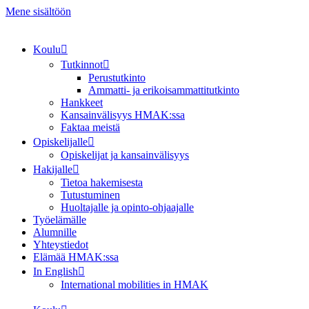
Mene sisältöön
Koulu
Tutkinnot
Perustutkinto
Ammatti- ja erikoisammattitutkinto
Hankkeet
Kansainvälisyys HMAK:ssa
Faktaa meistä
Opiskelijalle
Opiskelijat ja kansainvälisyys
Hakijalle
Tietoa hakemisesta
Tutustuminen
Huoltajalle ja opinto-ohjaajalle
Työelämälle
Alumnille
Yhteystiedot
Elämää HMAK:ssa
In English
International mobilities in HMAK