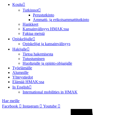
Koulu
Tutkinnot
Perustutkinto
Ammatti- ja erikoisammattitutkinto
Hankkeet
Kansainvälisyys HMAK:ssa
Faktaa meistä
Opiskelijalle
Opiskelijat ja kansainvälisyys
Hakijalle
Tietoa hakemisesta
Tutustuminen
Huoltajalle ja opinto-ohjaajalle
Työelämälle
Alumnille
Yhteystiedot
Elämää HMAK:ssa
In English
International mobilities in HMAK
Hae meille
Facebook
Instagram
Youtube