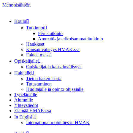
Mene sisältöön
Koulu
Tutkinnot
Perustutkinto
Ammatti- ja erikoisammattitutkinto
Hankkeet
Kansainvälisyys HMAK:ssa
Faktaa meistä
Opiskelijalle
Opiskelijat ja kansainvälisyys
Hakijalle
Tietoa hakemisesta
Tutustuminen
Huoltajalle ja opinto-ohjaajalle
Työelämälle
Alumnille
Yhteystiedot
Elämää HMAK:ssa
In English
International mobilities in HMAK