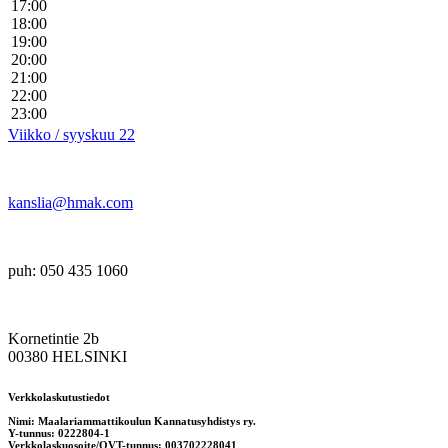
17:00
18:00
19:00
20:00
21:00
22:00
23:00
Viikko / syyskuu 22
kanslia@hmak.com
puh: 050 435 1060
Kornetintie 2b
00380 HELSINKI
Verkkolaskutustiedot
Nimi: Maalariammattikoulun Kannatusyhdistys ry.
Y-tunnus: 0222804-1
Verkkolaskuosoite/OVT-tunnus: 003702228041