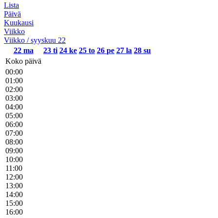
Lista
Päivä
Kuukausi
Viikko
Viikko / syyskuu 22
22
ma
23
ti
24
ke
25
to
26
pe
27
la
28
su
Koko päivä
00:00
01:00
02:00
03:00
04:00
05:00
06:00
07:00
08:00
09:00
10:00
11:00
12:00
13:00
14:00
15:00
16:00