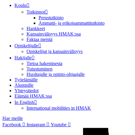
Koulu
Tutkinnot
Perustutkinto
Ammatti- ja erikoisammattitutkinto
Hankkeet
Kansainvälisyys HMAK:ssa
Faktaa meistä
Opiskelijalle
Opiskelijat ja kansainvälisyys
Hakijalle
Tietoa hakemisesta
Tutustuminen
Huoltajalle ja opinto-ohjaajalle
Työelämälle
Alumnille
Yhteystiedot
Elämää HMAK:ssa
In English
International mobilities in HMAK
Hae meille
Facebook
Instagram
Youtube