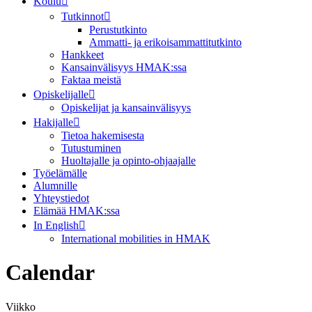
Koulu
Tutkinnot
Perustutkinto
Ammatti- ja erikoisammattitutkinto
Hankkeet
Kansainvälisyys HMAK:ssa
Faktaa meistä
Opiskelijalle
Opiskelijat ja kansainvälisyys
Hakijalle
Tietoa hakemisesta
Tutustuminen
Huoltajalle ja opinto-ohjaajalle
Työelämälle
Alumnille
Yhteystiedot
Elämää HMAK:ssa
In English
International mobilities in HMAK
Calendar
Viikko