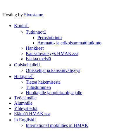
Hosting by
Sivustamo
Koulu
Tutkinnot
Perustutkinto
Ammatti- ja erikoisammattitutkinto
Hankkeet
Kansainvälisyys HMAK:ssa
Faktaa meistä
Opiskelijalle
Opiskelijat ja kansainvälisyys
Hakijalle
Tietoa hakemisesta
Tutustuminen
Huoltajalle ja opinto-ohjaajalle
Työelämälle
Alumnille
Yhteystiedot
Elämää HMAK:ssa
In English
International mobilities in HMAK