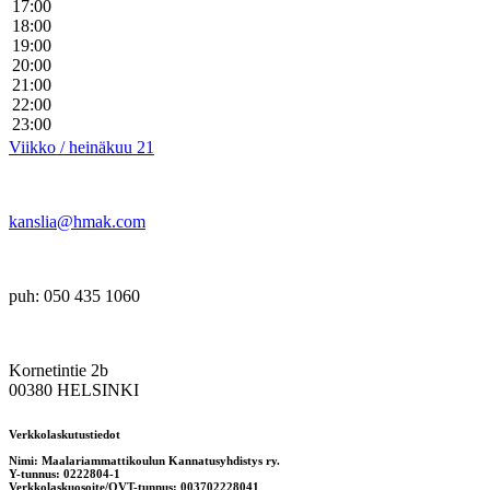
17:00
18:00
19:00
20:00
21:00
22:00
23:00
Viikko / heinäkuu 21
kanslia@hmak.com
puh: 050 435 1060
Kornetintie 2b
00380 HELSINKI
Verkkolaskutustiedot
Nimi: Maalariammattikoulun Kannatusyhdistys ry.
Y-tunnus: 0222804-1
Verkkolaskuosoite/OVT-tunnus: 003702228041