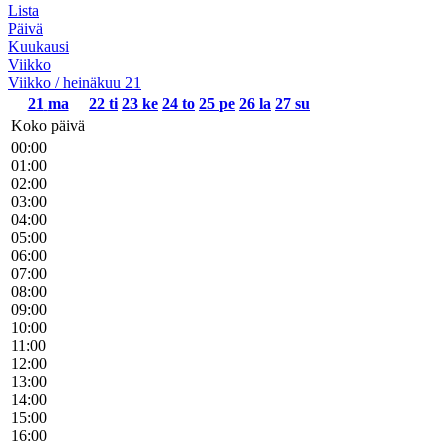
Lista
Päivä
Kuukausi
Viikko
Viikko / heinäkuu 21
21
ma
22
ti
23
ke
24
to
25
pe
26
la
27
su
Koko päivä
00:00
01:00
02:00
03:00
04:00
05:00
06:00
07:00
08:00
09:00
10:00
11:00
12:00
13:00
14:00
15:00
16:00