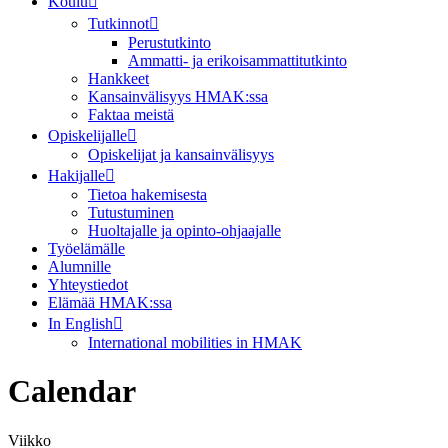
Koulu
Tutkinnot
Perustutkinto
Ammatti- ja erikoisammattitutkinto
Hankkeet
Kansainvälisyys HMAK:ssa
Faktaa meistä
Opiskelijalle
Opiskelijat ja kansainvälisyys
Hakijalle
Tietoa hakemisesta
Tutustuminen
Huoltajalle ja opinto-ohjaajalle
Työelämälle
Alumnille
Yhteystiedot
Elämää HMAK:ssa
In English
International mobilities in HMAK
Calendar
Viikko