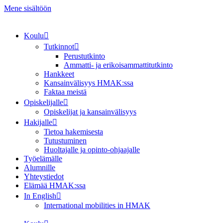
Mene sisältöön
Koulu
Tutkinnot
Perustutkinto
Ammatti- ja erikoisammattitutkinto
Hankkeet
Kansainvälisyys HMAK:ssa
Faktaa meistä
Opiskelijalle
Opiskelijat ja kansainvälisyys
Hakijalle
Tietoa hakemisesta
Tutustuminen
Huoltajalle ja opinto-ohjaajalle
Työelämälle
Alumnille
Yhteystiedot
Elämää HMAK:ssa
In English
International mobilities in HMAK