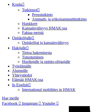
Koulu
Tutkinnot
Perustutkinto
Ammatti- ja erikoisammattitutkinto
Hankkeet
Kansainvälisyys HMAK:ssa
Faktaa meistä
Opiskelijalle
Opiskelijat ja kansainvälisyys
Hakijalle
Tietoa hakemisesta
Tutustuminen
Huoltajalle ja opinto-ohjaajalle
Työelämälle
Alumnille
Yhteystiedot
Elämää HMAK:ssa
In English
International mobilities in HMAK
Hae meille
Facebook
Instagram
Youtube