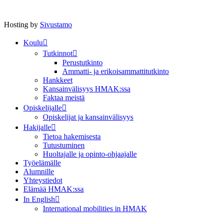
Hosting by
Sivustamo
Koulu
Tutkinnot
Perustutkinto
Ammatti- ja erikoisammattitutkinto
Hankkeet
Kansainvälisyys HMAK:ssa
Faktaa meistä
Opiskelijalle
Opiskelijat ja kansainvälisyys
Hakijalle
Tietoa hakemisesta
Tutustuminen
Huoltajalle ja opinto-ohjaajalle
Työelämälle
Alumnille
Yhteystiedot
Elämää HMAK:ssa
In English
International mobilities in HMAK