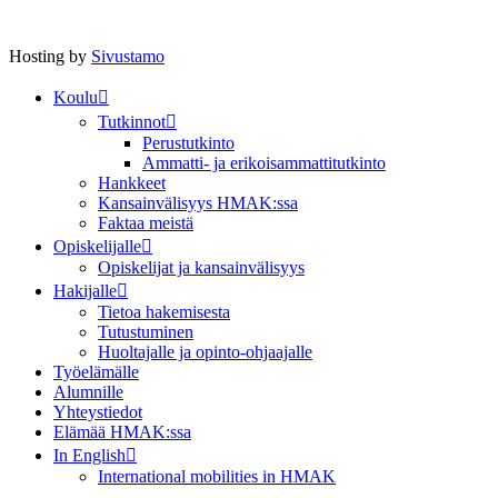
Hosting by
Sivustamo
Koulu
Tutkinnot
Perustutkinto
Ammatti- ja erikoisammattitutkinto
Hankkeet
Kansainvälisyys HMAK:ssa
Faktaa meistä
Opiskelijalle
Opiskelijat ja kansainvälisyys
Hakijalle
Tietoa hakemisesta
Tutustuminen
Huoltajalle ja opinto-ohjaajalle
Työelämälle
Alumnille
Yhteystiedot
Elämää HMAK:ssa
In English
International mobilities in HMAK