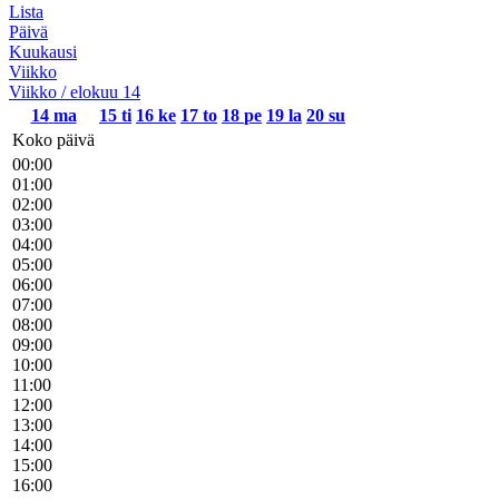
Lista
Päivä
Kuukausi
Viikko
Viikko / elokuu 14
14
ma
15
ti
16
ke
17
to
18
pe
19
la
20
su
Koko päivä
00:00
01:00
02:00
03:00
04:00
05:00
06:00
07:00
08:00
09:00
10:00
11:00
12:00
13:00
14:00
15:00
16:00