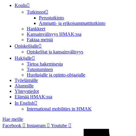
Koulu
Tutkinnot
Perustutkinto
Ammatti- ja erikoisammattitutkinto
Hankkeet
Kansainvälisyys HMAK:ssa
Faktaa meistä
Opiskelijalle
Opiskelijat ja kansainvälisyys
Hakijalle
Tietoa hakemisesta
Tutustuminen
Huoltajalle ja opinto-ohjaajalle
Työelämälle
Alumnille
Yhteystiedot
Elämää HMAK:ssa
In English
International mobilities in HMAK
Hae meille
Facebook
Instagram
Youtube