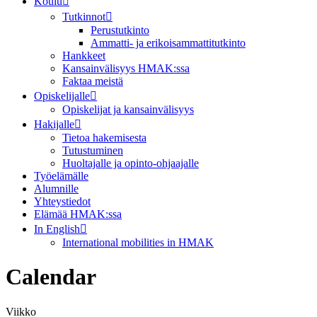
Koulu
Tutkinnot
Perustutkinto
Ammatti- ja erikoisammattitutkinto
Hankkeet
Kansainvälisyys HMAK:ssa
Faktaa meistä
Opiskelijalle
Opiskelijat ja kansainvälisyys
Hakijalle
Tietoa hakemisesta
Tutustuminen
Huoltajalle ja opinto-ohjaajalle
Työelämälle
Alumnille
Yhteystiedot
Elämää HMAK:ssa
In English
International mobilities in HMAK
Calendar
Viikko