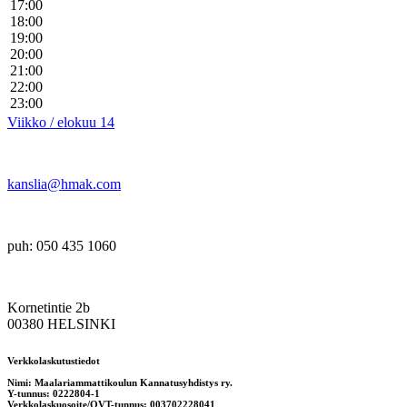
17:00
18:00
19:00
20:00
21:00
22:00
23:00
Viikko / elokuu 14
kanslia@hmak.com
puh: 050 435 1060
Kornetintie 2b
00380 HELSINKI
Verkkolaskutustiedot
Nimi: Maalariammattikoulun Kannatusyhdistys ry.
Y-tunnus: 0222804-1
Verkkolaskuosoite/OVT-tunnus: 003702228041