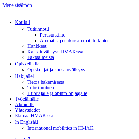
Mene sisältöön
Koulu
Tutkinnot
Perustutkinto
Ammatti- ja erikoisammattitutkinto
Hankkeet
Kansainvälisyys HMAK:ssa
Faktaa meistä
Opiskelijalle
Opiskelijat ja kansainvälisyys
Hakijalle
Tietoa hakemisesta
Tutustuminen
Huoltajalle ja opinto-ohjaajalle
Työelämälle
Alumnille
Yhteystiedot
Elämää HMAK:ssa
In English
International mobilities in HMAK