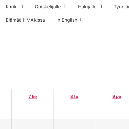
Koulu
Opiskelijalle
Hakijalle
Työelä
Elämää HMAK:ssa
In English
7
ke
8
to
9
pe