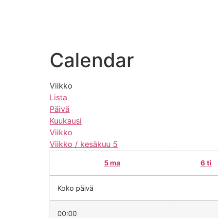
Calendar
Viikko
Lista
Päivä
Kuukausi
Viikko
Viikko / kesäkuu 5
5
ma
6
ti
Koko päivä
00:00