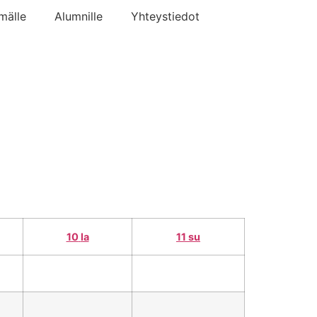
mälle
Alumnille
Yhteystiedot
10
la
11
su