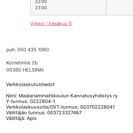
22:00
23:00
Viikko / kesäkuu 5
kanslia@hmak.com
puh: 050 435 1060
Kornetintie 2b
00380 HELSINKI
Verkkolaskutustiedot
Nimi: Maalariammattikoulun Kannatusyhdistys ry.
Y-tunnus: 0222804-1
Verkkolaskuosoite/OVT-tunnus: 003702228041
Välittäjän tunnus: 003723327487
Välittäjä: Apix