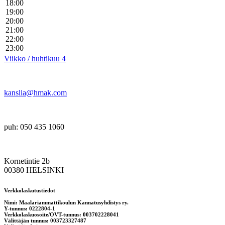
18:00
19:00
20:00
21:00
22:00
23:00
Viikko / huhtikuu 4
kanslia@hmak.com
puh: 050 435 1060
Kornetintie 2b
00380 HELSINKI
Verkkolaskutustiedot
Nimi: Maalariammattikoulun Kannatusyhdistys ry.
Y-tunnus: 0222804-1
Verkkolaskuosoite/OVT-tunnus: 003702228041
Välittäjän tunnus: 003723327487