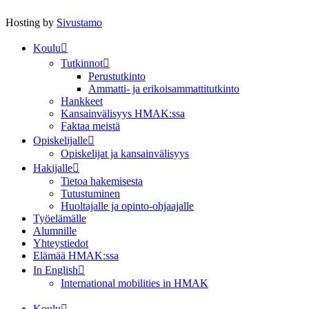
Hosting by
Sivustamo
Koulu
Tutkinnot
Perustutkinto
Ammatti- ja erikoisammattitutkinto
Hankkeet
Kansainvälisyys HMAK:ssa
Faktaa meistä
Opiskelijalle
Opiskelijat ja kansainvälisyys
Hakijalle
Tietoa hakemisesta
Tutustuminen
Huoltajalle ja opinto-ohjaajalle
Työelämälle
Alumnille
Yhteystiedot
Elämää HMAK:ssa
In English
International mobilities in HMAK
Koulu