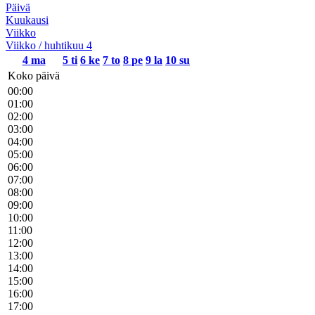
Päivä
Kuukausi
Viikko
Viikko / huhtikuu 4
4
ma
5
ti
6
ke
7
to
8
pe
9
la
10
su
Koko päivä
00:00
01:00
02:00
03:00
04:00
05:00
06:00
07:00
08:00
09:00
10:00
11:00
12:00
13:00
14:00
15:00
16:00
17:00