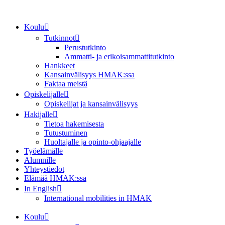
Mene
sisältöön
Koulu
Tutkinnot
Perustutkinto
Ammatti- ja erikoisammattitutkinto
Hankkeet
Kansainvälisyys HMAK:ssa
Faktaa meistä
Opiskelijalle
Opiskelijat ja kansainvälisyys
Hakijalle
Tietoa hakemisesta
Tutustuminen
Huoltajalle ja opinto-ohjaajalle
Työelämälle
Alumnille
Yhteystiedot
Elämää HMAK:ssa
In English
International mobilities in HMAK
Koulu