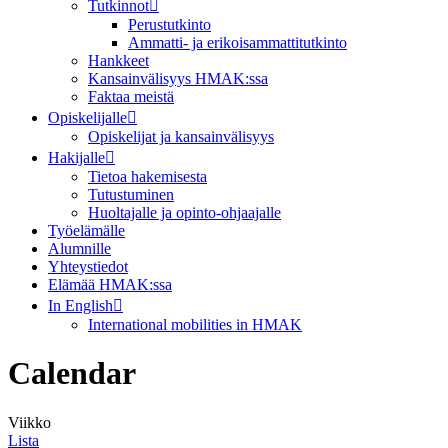
Tutkinnot
Perustutkinto
Ammatti- ja erikoisammattitutkinto
Hankkeet
Kansainvälisyys HMAK:ssa
Faktaa meistä
Opiskelijalle
Opiskelijat ja kansainvälisyys
Hakijalle
Tietoa hakemisesta
Tutustuminen
Huoltajalle ja opinto-ohjaajalle
Työelämälle
Alumnille
Yhteystiedot
Elämää HMAK:ssa
In English
International mobilities in HMAK
Calendar
Viikko
Lista