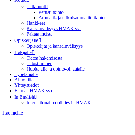
Tutkinnot
Perustutkinto
Ammatti- ja erikoisammattitutkinto
Hankkeet
Kansainvälisyys HMAK:ssa
Faktaa meistä
Opiskelijalle
Opiskelijat ja kansainvälisyys
Hakijalle
Tietoa hakemisesta
Tutustuminen
Huoltajalle ja opinto-ohjaajalle
Työelämälle
Alumnille
Yhteystiedot
Elämää HMAK:ssa
In English
International mobilities in HMAK
Hae meille