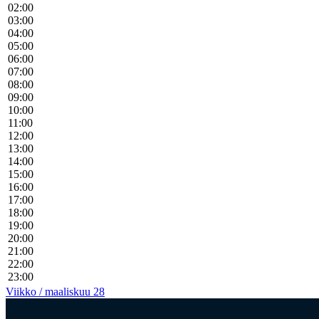
02:00
03:00
04:00
05:00
06:00
07:00
08:00
09:00
10:00
11:00
12:00
13:00
14:00
15:00
16:00
17:00
18:00
19:00
20:00
21:00
22:00
23:00
Viikko / maaliskuu 28