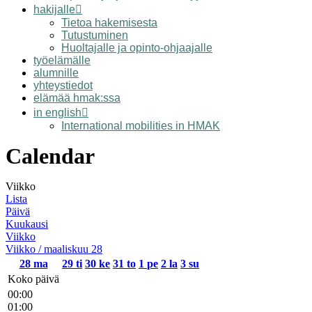
hakijalle
Tietoa hakemisesta
Tutustuminen
Huoltajalle ja opinto-ohjaajalle
työelämälle
alumnille
yhteystiedot
elämää hmak:ssa
in english
International mobilities in HMAK
Calendar
Viikko
Lista
Päivä
Kuukausi
Viikko
Viikko / maaliskuu 28
28
ma
29
ti
30
ke
31
to
1
pe
2
la
3
su
Koko päivä
00:00
01:00