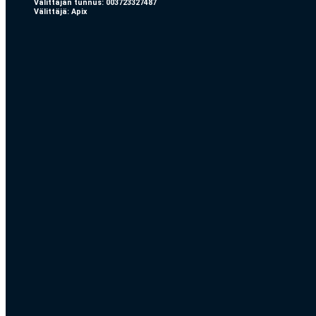
Välittäjän tunnus: 003723327487
Välittäjä: Apix