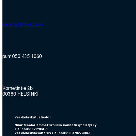
kanslia@hmak.com
puh: 050 435 1060
Kornetintie 2b
00380 HELSINKI
Verkkolaskutustiedot
Nimi: Maalariammattikoulun Kannatusyhdistys ry.
Y-tunnus: 0222804-1
Verkkolaskuosoite/OVT-tunnus: 003702228041