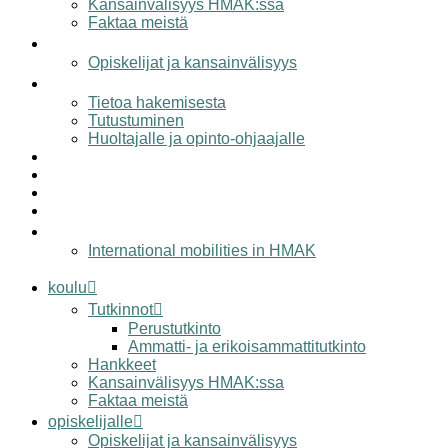
Kansainvälisyys HMAK:ssa
Faktaa meistä
opiskelijalle
Opiskelijat ja kansainvälisyys
hakijalle
Tietoa hakemisesta
Tutustuminen
Huoltajalle ja opinto-ohjaajalle
työelämälle
alumnille
yhteystiedot
elämää hmak:ssa
in english
International mobilities in HMAK
koulu
Tutkinnot
Perustutkinto
Ammatti- ja erikoisammattitutkinto
Hankkeet
Kansainvälisyys HMAK:ssa
Faktaa meistä
opiskelijalle
Opiskelijat ja kansainvälisyys