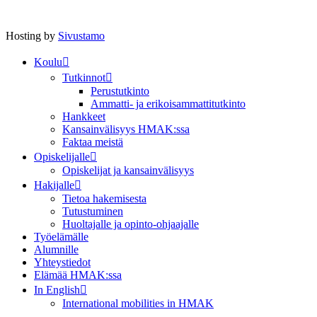
Hosting by
Sivustamo
Koulu
Tutkinnot
Perustutkinto
Ammatti- ja erikoisammattitutkinto
Hankkeet
Kansainvälisyys HMAK:ssa
Faktaa meistä
Opiskelijalle
Opiskelijat ja kansainvälisyys
Hakijalle
Tietoa hakemisesta
Tutustuminen
Huoltajalle ja opinto-ohjaajalle
Työelämälle
Alumnille
Yhteystiedot
Elämää HMAK:ssa
In English
International mobilities in HMAK