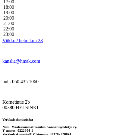
17:00
18:00
19:00
20:00
21:00
22:00
23:00
Viikko / helmikuu 28
kanslia@hmak.com
puh: 050 435 1060
Kornetintie 2b
00380 HELSINKI
Verkkolaskutustiedot
Nimi: Maalariammattikoulun Kannatusyhdistys ry.
Y-tunnus: 0222804-1
Verkkolaskuosoite/OVT-tunnus: 003702228041