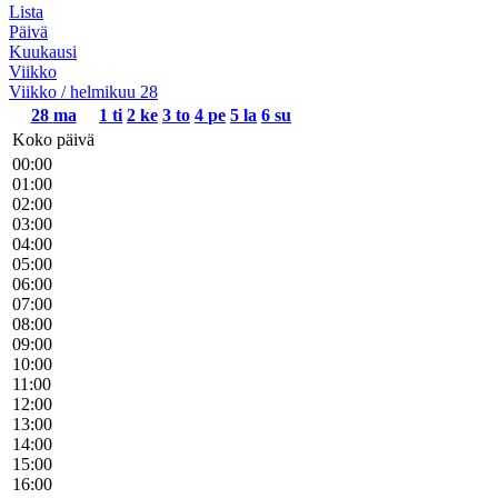
Lista
Päivä
Kuukausi
Viikko
Viikko / helmikuu 28
28
ma
1
ti
2
ke
3
to
4
pe
5
la
6
su
Koko päivä
00:00
01:00
02:00
03:00
04:00
05:00
06:00
07:00
08:00
09:00
10:00
11:00
12:00
13:00
14:00
15:00
16:00