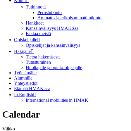
Koulu
Tutkinnot
Perustutkinto
Ammatti- ja erikoisammattitutkinto
Hankkeet
Kansainvälisyys HMAK:ssa
Faktaa meistä
Opiskelijalle
Opiskelijat ja kansainvälisyys
Hakijalle
Tietoa hakemisesta
Tutustuminen
Huoltajalle ja opinto-ohjaajalle
Työelämälle
Alumnille
Yhteystiedot
Elämää HMAK:ssa
In English
International mobilities in HMAK
Calendar
Viikko