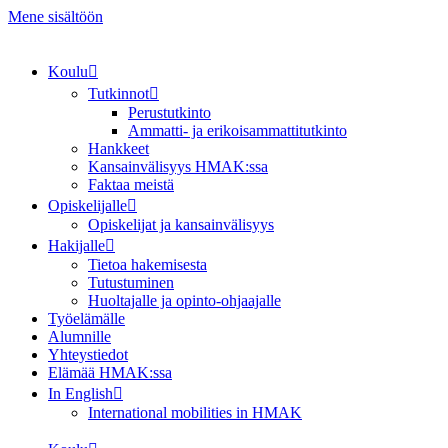
Mene sisältöön
Koulu
Tutkinnot
Perustutkinto
Ammatti- ja erikoisammattitutkinto
Hankkeet
Kansainvälisyys HMAK:ssa
Faktaa meistä
Opiskelijalle
Opiskelijat ja kansainvälisyys
Hakijalle
Tietoa hakemisesta
Tutustuminen
Huoltajalle ja opinto-ohjaajalle
Työelämälle
Alumnille
Yhteystiedot
Elämää HMAK:ssa
In English
International mobilities in HMAK