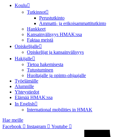
Koulu
Tutkinnot
Perustutkinto
Ammatti- ja erikoisammattitutkinto
Hankkeet
Kansainvälisyys HMAK:ssa
Faktaa meistä
Opiskelijalle
Opiskelijat ja kansainvälisyys
Hakijalle
Tietoa hakemisesta
Tutustuminen
Huoltajalle ja opinto-ohjaajalle
Työelämälle
Alumnille
Yhteystiedot
Elämää HMAK:ssa
In English
International mobilities in HMAK
Hae meille
Facebook
Instagram
Youtube