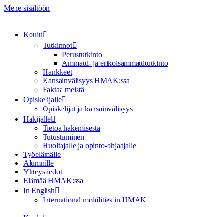
Mene sisältöön
Koulu
Tutkinnot
Perustutkinto
Ammatti- ja erikoisammattitutkinto
Hankkeet
Kansainvälisyys HMAK:ssa
Faktaa meistä
Opiskelijalle
Opiskelijat ja kansainvälisyys
Hakijalle
Tietoa hakemisesta
Tutustuminen
Huoltajalle ja opinto-ohjaajalle
Työelämälle
Alumnille
Yhteystiedot
Elämää HMAK:ssa
In English
International mobilities in HMAK