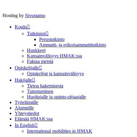
Hosting by
Sivustamo
Koulu
Tutkinnot
Perustutkinto
Ammatti- ja erikoisammattitutkinto
Hankkeet
Kansainvälisyys HMAK:ssa
Faktaa meistä
Opiskelijalle
Opiskelijat ja kansainvälisyys
Hakijalle
Tietoa hakemisesta
Tutustuminen
Huoltajalle ja opinto-ohjaajalle
Työelämälle
Alumnille
Yhteystiedot
Elämää HMAK:ssa
In English
International mobilities in HMAK