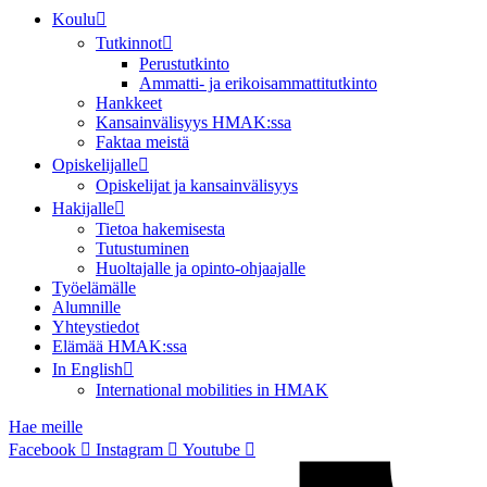
Koulu
Tutkinnot
Perustutkinto
Ammatti- ja erikoisammattitutkinto
Hankkeet
Kansainvälisyys HMAK:ssa
Faktaa meistä
Opiskelijalle
Opiskelijat ja kansainvälisyys
Hakijalle
Tietoa hakemisesta
Tutustuminen
Huoltajalle ja opinto-ohjaajalle
Työelämälle
Alumnille
Yhteystiedot
Elämää HMAK:ssa
In English
International mobilities in HMAK
Hae meille
Facebook
Instagram
Youtube