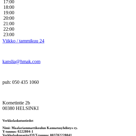
17:00
18:00
19:00
20:00
21:00
22:00
23:00
Viikko / tammikuu 24
kanslia@hmak.com
puh: 050 435 1060
Kornetintie 2b
00380 HELSINKI
Verkkolaskutustiedot
Nimi: Maalariammattikoulun Kannatusyhdistys ry.
Y-tunnus: 0222804-1
Verkkolaskuosoite/OVT-tunnus: 003702228041