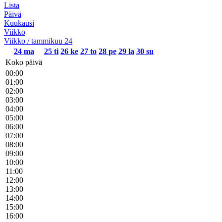
Lista
Päivä
Kuukausi
Viikko
Viikko / tammikuu 24
24
ma
25
ti
26
ke
27
to
28
pe
29
la
30
su
Koko päivä
00:00
01:00
02:00
03:00
04:00
05:00
06:00
07:00
08:00
09:00
10:00
11:00
12:00
13:00
14:00
15:00
16:00