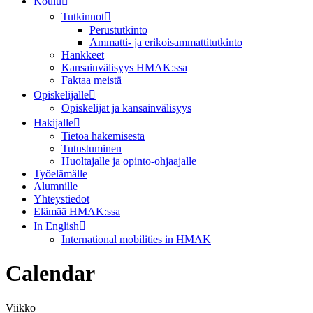
Koulu
Tutkinnot
Perustutkinto
Ammatti- ja erikoisammattitutkinto
Hankkeet
Kansainvälisyys HMAK:ssa
Faktaa meistä
Opiskelijalle
Opiskelijat ja kansainvälisyys
Hakijalle
Tietoa hakemisesta
Tutustuminen
Huoltajalle ja opinto-ohjaajalle
Työelämälle
Alumnille
Yhteystiedot
Elämää HMAK:ssa
In English
International mobilities in HMAK
Calendar
Viikko