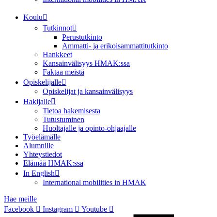
Koulu
Tutkinnot
Perustutkinto
Ammatti- ja erikoisammattitutkinto
Hankkeet
Kansainvälisyys HMAK:ssa
Faktaa meistä
Opiskelijalle
Opiskelijat ja kansainvälisyys
Hakijalle
Tietoa hakemisesta
Tutustuminen
Huoltajalle ja opinto-ohjaajalle
Työelämälle
Alumnille
Yhteystiedot
Elämää HMAK:ssa
In English
International mobilities in HMAK
Hae meille
Facebook
Instagram
Youtube