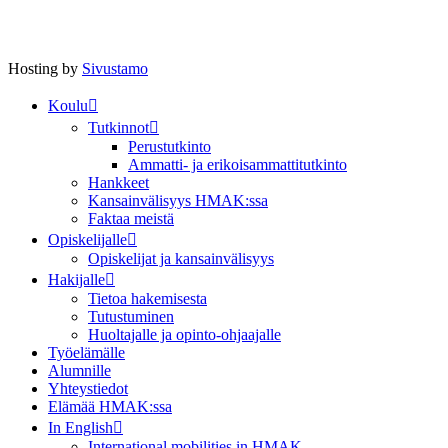
Hosting by
Sivustamo
Koulu
Tutkinnot
Perustutkinto
Ammatti- ja erikoisammattitutkinto
Hankkeet
Kansainvälisyys HMAK:ssa
Faktaa meistä
Opiskelijalle
Opiskelijat ja kansainvälisyys
Hakijalle
Tietoa hakemisesta
Tutustuminen
Huoltajalle ja opinto-ohjaajalle
Työelämälle
Alumnille
Yhteystiedot
Elämää HMAK:ssa
In English
International mobilities in HMAK