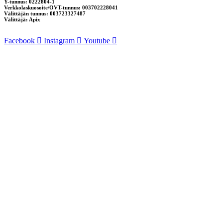
Y-tunnus: 0222804-1
Verkkolaskuosoite/OVT-tunnus: 003702228041
Välittäjän tunnus: 003723327487
Välittäjä: Apix
Facebook
Instagram
Youtube