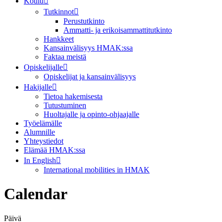
Koulu
Tutkinnot
Perustutkinto
Ammatti- ja erikoisammattitutkinto
Hankkeet
Kansainvälisyys HMAK:ssa
Faktaa meistä
Opiskelijalle
Opiskelijat ja kansainvälisyys
Hakijalle
Tietoa hakemisesta
Tutustuminen
Huoltajalle ja opinto-ohjaajalle
Työelämälle
Alumnille
Yhteystiedot
Elämää HMAK:ssa
In English
International mobilities in HMAK
Calendar
Päivä