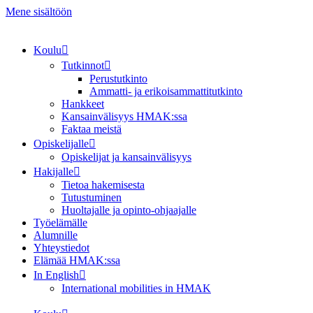
Mene sisältöön
Koulu
Tutkinnot
Perustutkinto
Ammatti- ja erikoisammattitutkinto
Hankkeet
Kansainvälisyys HMAK:ssa
Faktaa meistä
Opiskelijalle
Opiskelijat ja kansainvälisyys
Hakijalle
Tietoa hakemisesta
Tutustuminen
Huoltajalle ja opinto-ohjaajalle
Työelämälle
Alumnille
Yhteystiedot
Elämää HMAK:ssa
In English
International mobilities in HMAK