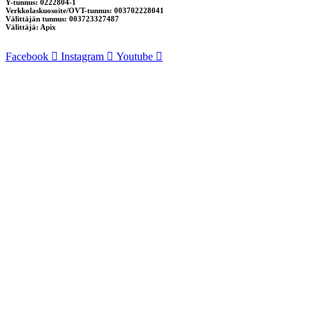
Y-tunnus: 0222804-1
Verkkolaskuosoite/OVT-tunnus: 003702228041
Välittäjän tunnus: 003723327487
Välittäjä: Apix
Facebook
Instagram
Youtube