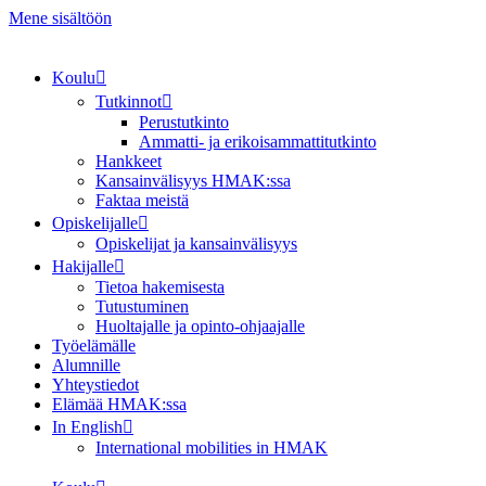
Mene sisältöön
Koulu
Tutkinnot
Perustutkinto
Ammatti- ja erikoisammattitutkinto
Hankkeet
Kansainvälisyys HMAK:ssa
Faktaa meistä
Opiskelijalle
Opiskelijat ja kansainvälisyys
Hakijalle
Tietoa hakemisesta
Tutustuminen
Huoltajalle ja opinto-ohjaajalle
Työelämälle
Alumnille
Yhteystiedot
Elämää HMAK:ssa
In English
International mobilities in HMAK