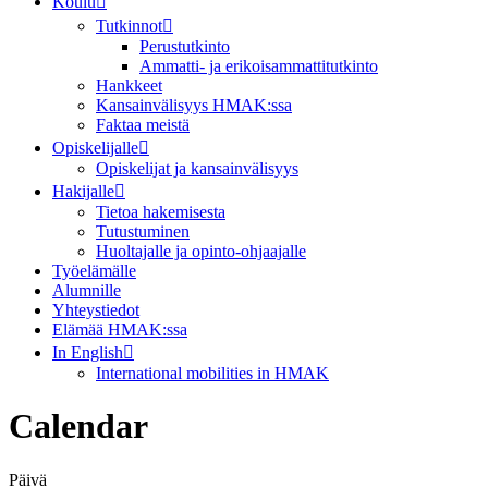
Koulu
Tutkinnot
Perustutkinto
Ammatti- ja erikoisammattitutkinto
Hankkeet
Kansainvälisyys HMAK:ssa
Faktaa meistä
Opiskelijalle
Opiskelijat ja kansainvälisyys
Hakijalle
Tietoa hakemisesta
Tutustuminen
Huoltajalle ja opinto-ohjaajalle
Työelämälle
Alumnille
Yhteystiedot
Elämää HMAK:ssa
In English
International mobilities in HMAK
Calendar
Päivä