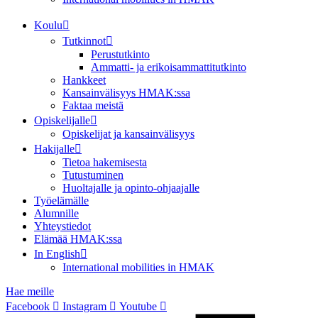
Koulu
Tutkinnot
Perustutkinto
Ammatti- ja erikoisammattitutkinto
Hankkeet
Kansainvälisyys HMAK:ssa
Faktaa meistä
Opiskelijalle
Opiskelijat ja kansainvälisyys
Hakijalle
Tietoa hakemisesta
Tutustuminen
Huoltajalle ja opinto-ohjaajalle
Työelämälle
Alumnille
Yhteystiedot
Elämää HMAK:ssa
In English
International mobilities in HMAK
Hae meille
Facebook
Instagram
Youtube