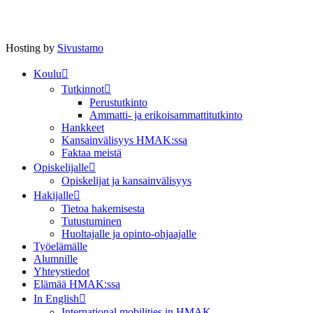
Hosting by
Sivustamo
Koulu
Tutkinnot
Perustutkinto
Ammatti- ja erikoisammattitutkinto
Hankkeet
Kansainvälisyys HMAK:ssa
Faktaa meistä
Opiskelijalle
Opiskelijat ja kansainvälisyys
Hakijalle
Tietoa hakemisesta
Tutustuminen
Huoltajalle ja opinto-ohjaajalle
Työelämälle
Alumnille
Yhteystiedot
Elämää HMAK:ssa
In English
International mobilities in HMAK