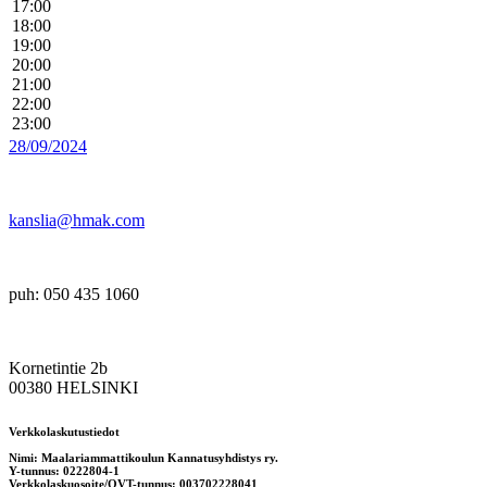
17:00
18:00
19:00
20:00
21:00
22:00
23:00
28/09/2024
kanslia@hmak.com
puh: 050 435 1060
Kornetintie 2b
00380 HELSINKI
Verkkolaskutustiedot
Nimi: Maalariammattikoulun Kannatusyhdistys ry.
Y-tunnus: 0222804-1
Verkkolaskuosoite/OVT-tunnus: 003702228041