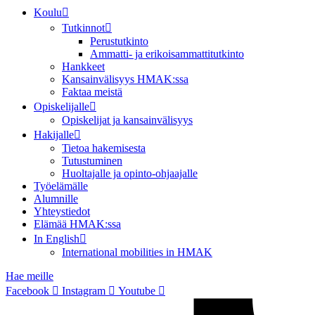
Koulu
Tutkinnot
Perustutkinto
Ammatti- ja erikoisammattitutkinto
Hankkeet
Kansainvälisyys HMAK:ssa
Faktaa meistä
Opiskelijalle
Opiskelijat ja kansainvälisyys
Hakijalle
Tietoa hakemisesta
Tutustuminen
Huoltajalle ja opinto-ohjaajalle
Työelämälle
Alumnille
Yhteystiedot
Elämää HMAK:ssa
In English
International mobilities in HMAK
Hae meille
Facebook
Instagram
Youtube