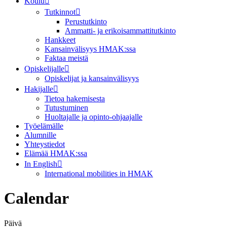
Koulu
Tutkinnot
Perustutkinto
Ammatti- ja erikoisammattitutkinto
Hankkeet
Kansainvälisyys HMAK:ssa
Faktaa meistä
Opiskelijalle
Opiskelijat ja kansainvälisyys
Hakijalle
Tietoa hakemisesta
Tutustuminen
Huoltajalle ja opinto-ohjaajalle
Työelämälle
Alumnille
Yhteystiedot
Elämää HMAK:ssa
In English
International mobilities in HMAK
Calendar
Päivä