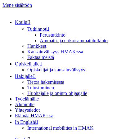
Mene sisältöön
Koulu
Tutkinnot
Perustutkinto
Ammatti- ja erikoisammattitutkinto
Hankkeet
Kansainvälisyys HMAK:ssa
Faktaa meistä
Opiskelijalle
Opiskelijat ja kansainvälisyys
Hakijalle
Tietoa hakemisesta
Tutustuminen
Huoltajalle ja opinto-ohjaajalle
Työelämälle
Alumnille
Yhteystiedot
Elämää HMAK:ssa
In English
International mobilities in HMAK