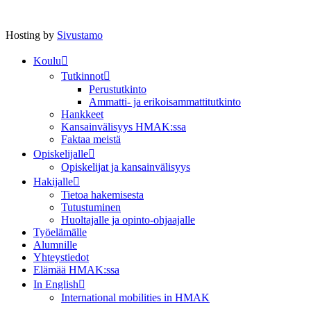
Hosting by
Sivustamo
Koulu
Tutkinnot
Perustutkinto
Ammatti- ja erikoisammattitutkinto
Hankkeet
Kansainvälisyys HMAK:ssa
Faktaa meistä
Opiskelijalle
Opiskelijat ja kansainvälisyys
Hakijalle
Tietoa hakemisesta
Tutustuminen
Huoltajalle ja opinto-ohjaajalle
Työelämälle
Alumnille
Yhteystiedot
Elämää HMAK:ssa
In English
International mobilities in HMAK