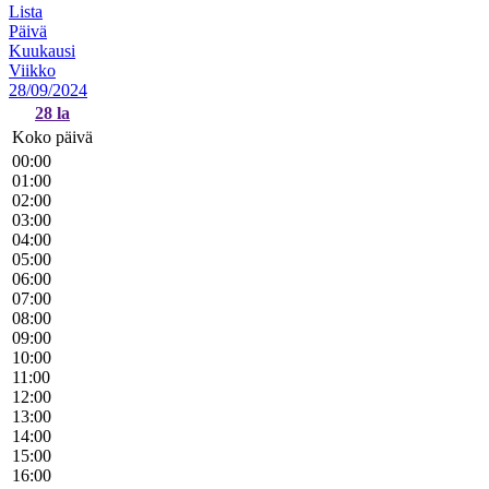
Lista
Päivä
Kuukausi
Viikko
28/09/2024
28
la
Koko päivä
00:00
01:00
02:00
03:00
04:00
05:00
06:00
07:00
08:00
09:00
10:00
11:00
12:00
13:00
14:00
15:00
16:00