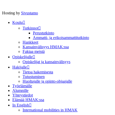
Hosting by
Sivustamo
Koulu
Tutkinnot
Perustutkinto
Ammatti- ja erikoisammattitutkinto
Hankkeet
Kansainvälisyys HMAK:ssa
Faktaa meistä
Opiskelijalle
Opiskelijat ja kansainvälisyys
Hakijalle
Tietoa hakemisesta
Tutustuminen
Huoltajalle ja opinto-ohjaajalle
Työelämälle
Alumnille
Yhteystiedot
Elämää HMAK:ssa
In English
International mobilities in HMAK