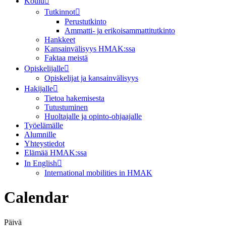
Koulu
Tutkinnot
Perustutkinto
Ammatti- ja erikoisammattitutkinto
Hankkeet
Kansainvälisyys HMAK:ssa
Faktaa meistä
Opiskelijalle
Opiskelijat ja kansainvälisyys
Hakijalle
Tietoa hakemisesta
Tutustuminen
Huoltajalle ja opinto-ohjaajalle
Työelämälle
Alumnille
Yhteystiedot
Elämää HMAK:ssa
In English
International mobilities in HMAK
Calendar
Päivä