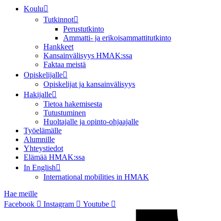
Koulu
Tutkinnot
Perustutkinto
Ammatti- ja erikoisammattitutkinto
Hankkeet
Kansainvälisyys HMAK:ssa
Faktaa meistä
Opiskelijalle
Opiskelijat ja kansainvälisyys
Hakijalle
Tietoa hakemisesta
Tutustuminen
Huoltajalle ja opinto-ohjaajalle
Työelämälle
Alumnille
Yhteystiedot
Elämää HMAK:ssa
In English
International mobilities in HMAK
Hae meille
Facebook
Instagram
Youtube