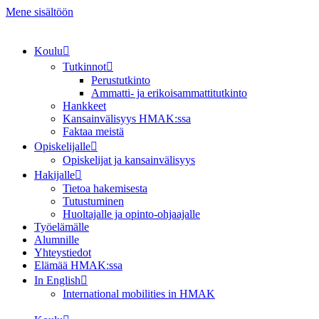
Mene sisältöön
Koulu
Tutkinnot
Perustutkinto
Ammatti- ja erikoisammattitutkinto
Hankkeet
Kansainvälisyys HMAK:ssa
Faktaa meistä
Opiskelijalle
Opiskelijat ja kansainvälisyys
Hakijalle
Tietoa hakemisesta
Tutustuminen
Huoltajalle ja opinto-ohjaajalle
Työelämälle
Alumnille
Yhteystiedot
Elämää HMAK:ssa
In English
International mobilities in HMAK