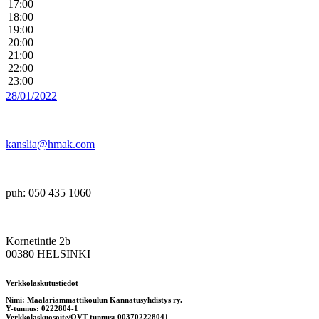
17:00
18:00
19:00
20:00
21:00
22:00
23:00
28/01/2022
kanslia@hmak.com
puh: 050 435 1060
Kornetintie 2b
00380 HELSINKI
Verkkolaskutustiedot
Nimi: Maalariammattikoulun Kannatusyhdistys ry.
Y-tunnus: 0222804-1
Verkkolaskuosoite/OVT-tunnus: 003702228041