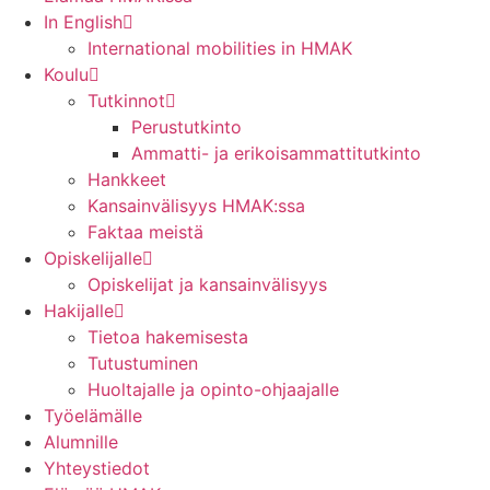
In English
International mobilities in HMAK
Koulu
Tutkinnot
Perustutkinto
Ammatti- ja erikoisammattitutkinto
Hankkeet
Kansainvälisyys HMAK:ssa
Faktaa meistä
Opiskelijalle
Opiskelijat ja kansainvälisyys
Hakijalle
Tietoa hakemisesta
Tutustuminen
Huoltajalle ja opinto-ohjaajalle
Työelämälle
Alumnille
Yhteystiedot