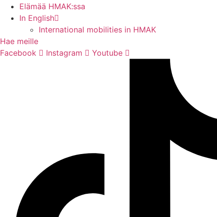
Elämää HMAK:ssa
In English
International mobilities in HMAK
Hae meille
Facebook
Instagram
Youtube