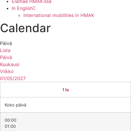
Elämää HMAK:ssa
In English
International mobilities in HMAK
Calendar
Päivä
Lista
Päivä
Kuukausi
Viikko
01/05/2027
1
la
Koko päivä
00:00
01:00