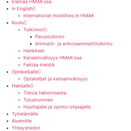
Elämää HMAK:ssa
In English
International mobilities in HMAK
Koulu
Tutkinnot
Perustutkinto
Ammatti- ja erikoisammattitutkinto
Hankkeet
Kansainvälisyys HMAK:ssa
Faktaa meistä
Opiskelijalle
Opiskelijat ja kansainvälisyys
Hakijalle
Tietoa hakemisesta
Tutustuminen
Huoltajalle ja opinto-ohjaajalle
Työelämälle
Alumnille
Yhteystiedot