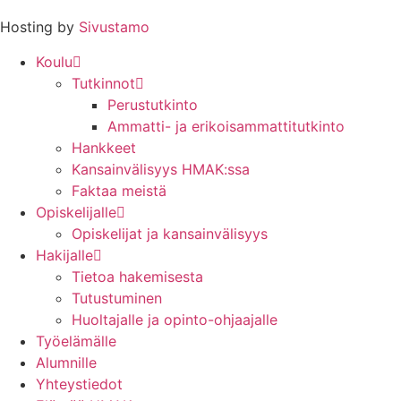
Hosting by
Sivustamo
Koulu
Tutkinnot
Perustutkinto
Ammatti- ja erikoisammattitutkinto
Hankkeet
Kansainvälisyys HMAK:ssa
Faktaa meistä
Opiskelijalle
Opiskelijat ja kansainvälisyys
Hakijalle
Tietoa hakemisesta
Tutustuminen
Huoltajalle ja opinto-ohjaajalle
Työelämälle
Alumnille
Yhteystiedot