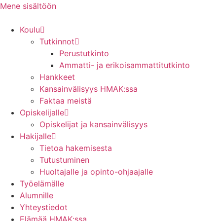
Mene sisältöön
Koulu
Tutkinnot
Perustutkinto
Ammatti- ja erikoisammattitutkinto
Hankkeet
Kansainvälisyys HMAK:ssa
Faktaa meistä
Opiskelijalle
Opiskelijat ja kansainvälisyys
Hakijalle
Tietoa hakemisesta
Tutustuminen
Huoltajalle ja opinto-ohjaajalle
Työelämälle
Alumnille
Yhteystiedot
Elämää HMAK:ssa