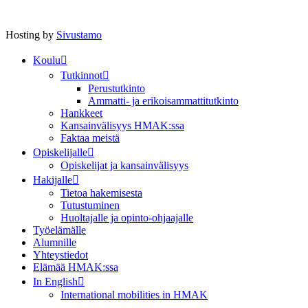
Hosting by
Sivustamo
Koulu
Tutkinnot
Perustutkinto
Ammatti- ja erikoisammattitutkinto
Hankkeet
Kansainvälisyys HMAK:ssa
Faktaa meistä
Opiskelijalle
Opiskelijat ja kansainvälisyys
Hakijalle
Tietoa hakemisesta
Tutustuminen
Huoltajalle ja opinto-ohjaajalle
Työelämälle
Alumnille
Yhteystiedot
Elämää HMAK:ssa
In English
International mobilities in HMAK