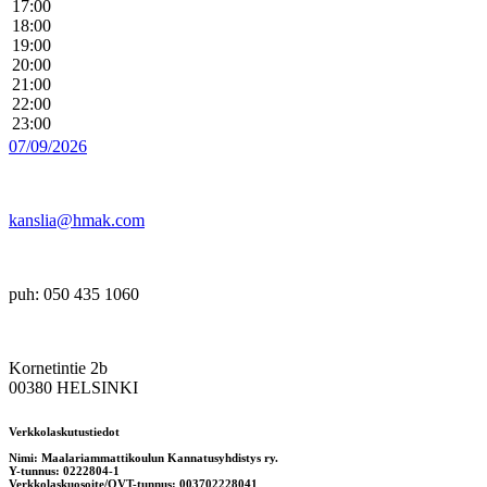
17:00
18:00
19:00
20:00
21:00
22:00
23:00
07/09/2026
kanslia@hmak.com
puh: 050 435 1060
Kornetintie 2b
00380 HELSINKI
Verkkolaskutustiedot
Nimi: Maalariammattikoulun Kannatusyhdistys ry.
Y-tunnus: 0222804-1
Verkkolaskuosoite/OVT-tunnus: 003702228041