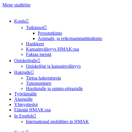
Mene sisältöön
Koulu
Tutkinnot
Perustutkinto
Ammatti- ja erikoisammattitutkinto
Hankkeet
Kansainvälisyys HMAK:ssa
Faktaa meistä
Opiskelijalle
Opiskelijat ja kansainvälisyys
Hakijalle
Tietoa hakemisesta
Tutustuminen
Huoltajalle ja opinto-ohjaajalle
Työelämälle
Alumnille
Yhteystiedot
Elämää HMAK:ssa
In English
International mobilities in HMAK