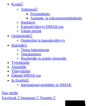
Koulu
Tutkinnot
Perustutkinto
Ammatti- ja erikoisammattitutkinto
Hankkeet
Kansainvälisyys HMAK:ssa
Faktaa meistä
Opiskelijalle
Opiskelijat ja kansainvälisyys
Hakijalle
Tietoa hakemisesta
Tutustuminen
Huoltajalle ja opinto-ohjaajalle
Työelämälle
Alumnille
Yhteystiedot
Elämää HMAK:ssa
In English
International mobilities in HMAK
Hae meille
Facebook
Instagram
Youtube