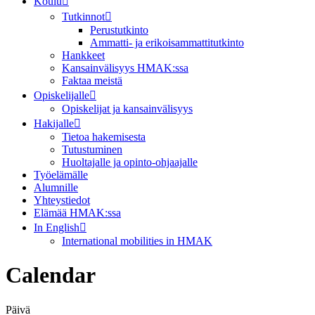
Koulu
Tutkinnot
Perustutkinto
Ammatti- ja erikoisammattitutkinto
Hankkeet
Kansainvälisyys HMAK:ssa
Faktaa meistä
Opiskelijalle
Opiskelijat ja kansainvälisyys
Hakijalle
Tietoa hakemisesta
Tutustuminen
Huoltajalle ja opinto-ohjaajalle
Työelämälle
Alumnille
Yhteystiedot
Elämää HMAK:ssa
In English
International mobilities in HMAK
Calendar
Päivä