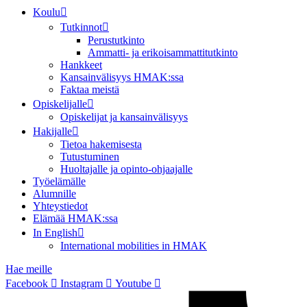
Koulu
Tutkinnot
Perustutkinto
Ammatti- ja erikoisammattitutkinto
Hankkeet
Kansainvälisyys HMAK:ssa
Faktaa meistä
Opiskelijalle
Opiskelijat ja kansainvälisyys
Hakijalle
Tietoa hakemisesta
Tutustuminen
Huoltajalle ja opinto-ohjaajalle
Työelämälle
Alumnille
Yhteystiedot
Elämää HMAK:ssa
In English
International mobilities in HMAK
Hae meille
Facebook
Instagram
Youtube