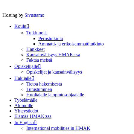
Hosting by
Sivustamo
Koulu
Tutkinnot
Perustutkinto
Ammatti- ja erikoisammattitutkinto
Hankkeet
Kansainvälisyys HMAK:ssa
Faktaa meistä
Opiskelijalle
Opiskelijat ja kansainvälisyys
Hakijalle
Tietoa hakemisesta
Tutustuminen
Huoltajalle ja opinto-ohjaajalle
Työelämälle
Alumnille
Yhteystiedot
Elämää HMAK:ssa
In English
International mobilities in HMAK