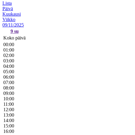
Lista
Päivä
Kuukausi
Viikko
09/11/2025
9
su
Koko päivä
00:00
01:00
02:00
03:00
04:00
05:00
06:00
07:00
08:00
09:00
10:00
11:00
12:00
13:00
14:00
15:00
16:00