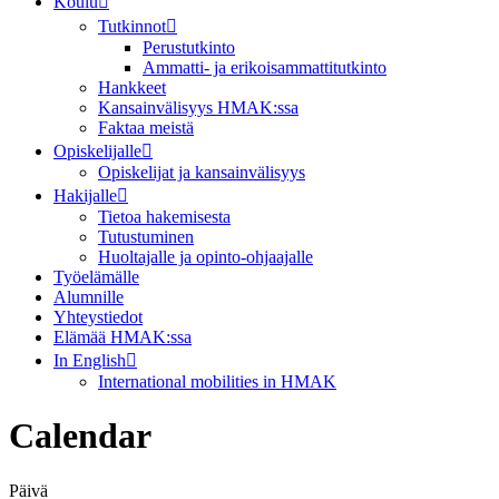
Koulu
Tutkinnot
Perustutkinto
Ammatti- ja erikoisammattitutkinto
Hankkeet
Kansainvälisyys HMAK:ssa
Faktaa meistä
Opiskelijalle
Opiskelijat ja kansainvälisyys
Hakijalle
Tietoa hakemisesta
Tutustuminen
Huoltajalle ja opinto-ohjaajalle
Työelämälle
Alumnille
Yhteystiedot
Elämää HMAK:ssa
In English
International mobilities in HMAK
Calendar
Päivä