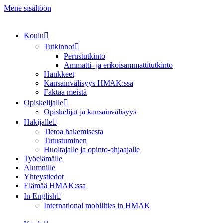
Mene sisältöön
Koulu
Tutkinnot
Perustutkinto
Ammatti- ja erikoisammattitutkinto
Hankkeet
Kansainvälisyys HMAK:ssa
Faktaa meistä
Opiskelijalle
Opiskelijat ja kansainvälisyys
Hakijalle
Tietoa hakemisesta
Tutustuminen
Huoltajalle ja opinto-ohjaajalle
Työelämälle
Alumnille
Yhteystiedot
Elämää HMAK:ssa
In English
International mobilities in HMAK