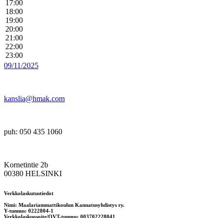
17:00
18:00
19:00
20:00
21:00
22:00
23:00
09/11/2025
kanslia@hmak.com
puh: 050 435 1060
Kornetintie 2b
00380 HELSINKI
Verkkolaskutustiedot
Nimi: Maalariammattikoulun Kannatusyhdistys ry.
Y-tunnus: 0222804-1
Verkkolaskuosoite/OVT-tunnus: 003702228041