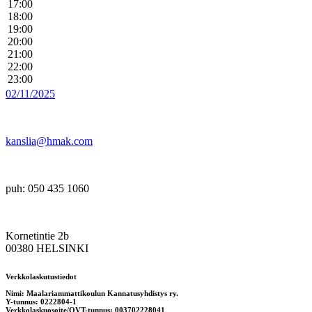
17:00
18:00
19:00
20:00
21:00
22:00
23:00
02/11/2025
kanslia@hmak.com
puh: 050 435 1060
Kornetintie 2b
00380 HELSINKI
Verkkolaskutustiedot
Nimi: Maalariammattikoulun Kannatusyhdistys ry.
Y-tunnus: 0222804-1
Verkkolaskuosoite/OVT-tunnus: 003702228041