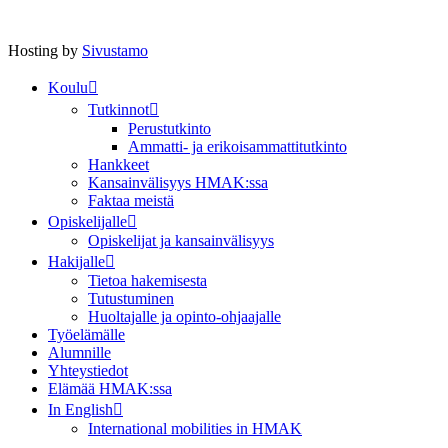
Hosting by
Sivustamo
Koulu
Tutkinnot
Perustutkinto
Ammatti- ja erikoisammattitutkinto
Hankkeet
Kansainvälisyys HMAK:ssa
Faktaa meistä
Opiskelijalle
Opiskelijat ja kansainvälisyys
Hakijalle
Tietoa hakemisesta
Tutustuminen
Huoltajalle ja opinto-ohjaajalle
Työelämälle
Alumnille
Yhteystiedot
Elämää HMAK:ssa
In English
International mobilities in HMAK