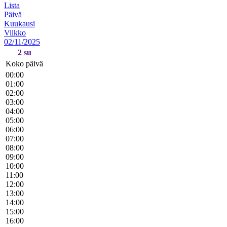
Lista
Päivä
Kuukausi
Viikko
02/11/2025
2
su
Koko päivä
00:00
01:00
02:00
03:00
04:00
05:00
06:00
07:00
08:00
09:00
10:00
11:00
12:00
13:00
14:00
15:00
16:00