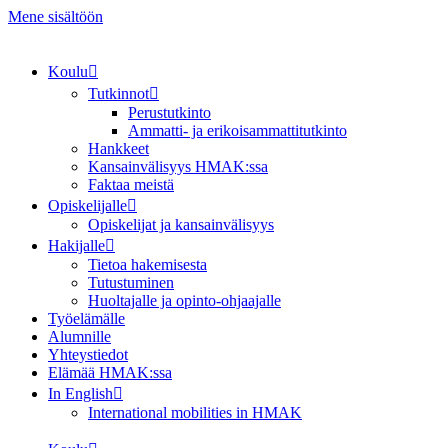
Mene sisältöön
Koulu
Tutkinnot
Perustutkinto
Ammatti- ja erikoisammattitutkinto
Hankkeet
Kansainvälisyys HMAK:ssa
Faktaa meistä
Opiskelijalle
Opiskelijat ja kansainvälisyys
Hakijalle
Tietoa hakemisesta
Tutustuminen
Huoltajalle ja opinto-ohjaajalle
Työelämälle
Alumnille
Yhteystiedot
Elämää HMAK:ssa
In English
International mobilities in HMAK