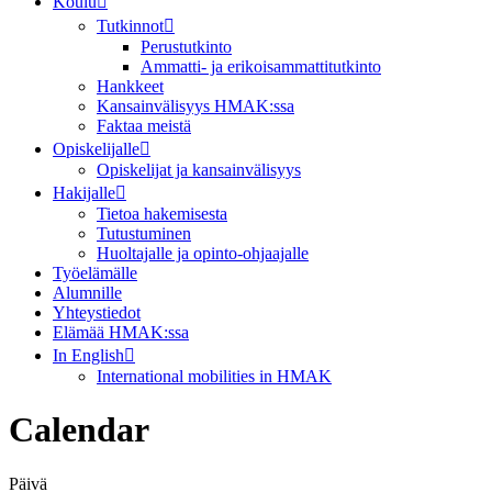
Koulu
Tutkinnot
Perustutkinto
Ammatti- ja erikoisammattitutkinto
Hankkeet
Kansainvälisyys HMAK:ssa
Faktaa meistä
Opiskelijalle
Opiskelijat ja kansainvälisyys
Hakijalle
Tietoa hakemisesta
Tutustuminen
Huoltajalle ja opinto-ohjaajalle
Työelämälle
Alumnille
Yhteystiedot
Elämää HMAK:ssa
In English
International mobilities in HMAK
Calendar
Päivä