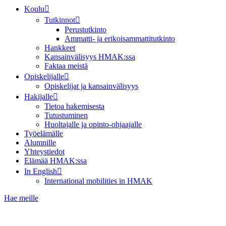
Koulu
Tutkinnot
Perustutkinto
Ammatti- ja erikoisammattitutkinto
Hankkeet
Kansainvälisyys HMAK:ssa
Faktaa meistä
Opiskelijalle
Opiskelijat ja kansainvälisyys
Hakijalle
Tietoa hakemisesta
Tutustuminen
Huoltajalle ja opinto-ohjaajalle
Työelämälle
Alumnille
Yhteystiedot
Elämää HMAK:ssa
In English
International mobilities in HMAK
Hae meille