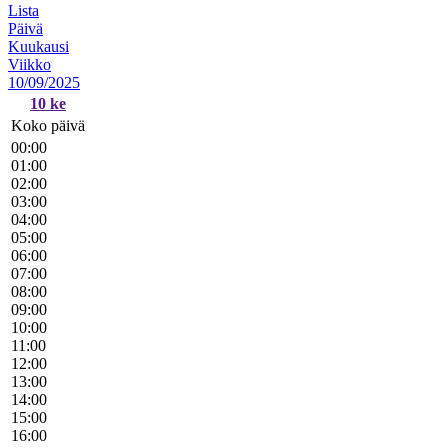
Lista
Päivä
Kuukausi
Viikko
10/09/2025
10
ke
Koko päivä
00:00
01:00
02:00
03:00
04:00
05:00
06:00
07:00
08:00
09:00
10:00
11:00
12:00
13:00
14:00
15:00
16:00