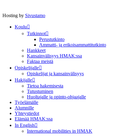
Hosting by
Sivustamo
Koulu
Tutkinnot
Perustutkinto
Ammatti- ja erikoisammattitutkinto
Hankkeet
Kansainvälisyys HMAK:ssa
Faktaa meistä
Opiskelijalle
Opiskelijat ja kansainvälisyys
Hakijalle
Tietoa hakemisesta
Tutustuminen
Huoltajalle ja opinto-ohjaajalle
Työelämälle
Alumnille
Yhteystiedot
Elämää HMAK:ssa
In English
International mobilities in HMAK