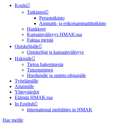
Koulu
Tutkinnot
Perustutkinto
Ammatti- ja erikoisammattitutkinto
Hankkeet
Kansainvälisyys HMAK:ssa
Faktaa meistä
Opiskelijalle
Opiskelijat ja kansainvälisyys
Hakijalle
Tietoa hakemisesta
Tutustuminen
Huoltajalle ja opinto-ohjaajalle
Työelämälle
Alumnille
Yhteystiedot
Elämää HMAK:ssa
In English
International mobilities in HMAK
Hae meille