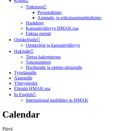
Koulu
Tutkinnot
Perustutkinto
Ammatti- ja erikoisammattitutkinto
Hankkeet
Kansainvälisyys HMAK:ssa
Faktaa meistä
Opiskelijalle
Opiskelijat ja kansainvälisyys
Hakijalle
Tietoa hakemisesta
Tutustuminen
Huoltajalle ja opinto-ohjaajalle
Työelämälle
Alumnille
Yhteystiedot
Elämää HMAK:ssa
In English
International mobilities in HMAK
Calendar
Päivä