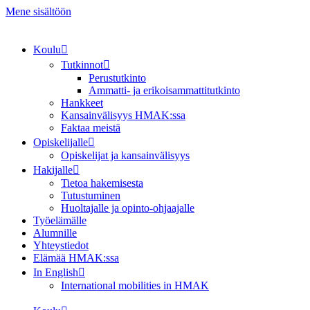
Mene sisältöön
Koulu
Tutkinnot
Perustutkinto
Ammatti- ja erikoisammattitutkinto
Hankkeet
Kansainvälisyys HMAK:ssa
Faktaa meistä
Opiskelijalle
Opiskelijat ja kansainvälisyys
Hakijalle
Tietoa hakemisesta
Tutustuminen
Huoltajalle ja opinto-ohjaajalle
Työelämälle
Alumnille
Yhteystiedot
Elämää HMAK:ssa
In English
International mobilities in HMAK