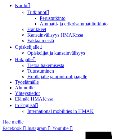
Koulu
Tutkinnot
Perustutkinto
Ammatti- ja erikoisammattitutkinto
Hankkeet
Kansainvälisyys HMAK:ssa
Faktaa meistä
Opiskelijalle
Opiskelijat ja kansainvälisyys
Hakijalle
Tietoa hakemisesta
Tutustuminen
Huoltajalle ja opinto-ohjaajalle
Työelämälle
Alumnille
Yhteystiedot
Elämää HMAK:ssa
In English
International mobilities in HMAK
Hae meille
Facebook
Instagram
Youtube