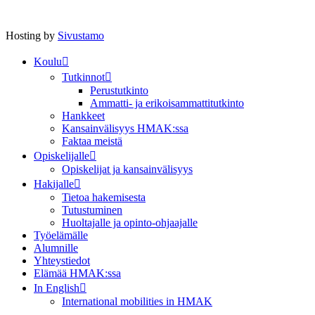
Hosting by
Sivustamo
Koulu
Tutkinnot
Perustutkinto
Ammatti- ja erikoisammattitutkinto
Hankkeet
Kansainvälisyys HMAK:ssa
Faktaa meistä
Opiskelijalle
Opiskelijat ja kansainvälisyys
Hakijalle
Tietoa hakemisesta
Tutustuminen
Huoltajalle ja opinto-ohjaajalle
Työelämälle
Alumnille
Yhteystiedot
Elämää HMAK:ssa
In English
International mobilities in HMAK