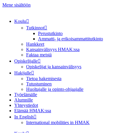
Mene sisältöön
Koulu
Tutkinnot
Perustutkinto
Ammatti- ja erikoisammattitutkinto
Hankkeet
Kansainvälisyys HMAK:ssa
Faktaa meistä
Opiskelijalle
Opiskelijat ja kansainvälisyys
Hakijalle
Tietoa hakemisesta
Tutustuminen
Huoltajalle ja opinto-ohjaajalle
Työelämälle
Alumnille
Yhteystiedot
Elämää HMAK:ssa
In English
International mobilities in HMAK