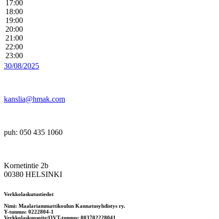
17:00
18:00
19:00
20:00
21:00
22:00
23:00
30/08/2025
kanslia@hmak.com
puh: 050 435 1060
Kornetintie 2b
00380 HELSINKI
Verkkolaskutustiedot
Nimi: Maalariammattikoulun Kannatusyhdistys ry.
Y-tunnus: 0222804-1
Verkkolaskuosoite/OVT-tunnus: 003702228041