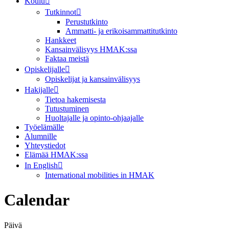
Koulu
Tutkinnot
Perustutkinto
Ammatti- ja erikoisammattitutkinto
Hankkeet
Kansainvälisyys HMAK:ssa
Faktaa meistä
Opiskelijalle
Opiskelijat ja kansainvälisyys
Hakijalle
Tietoa hakemisesta
Tutustuminen
Huoltajalle ja opinto-ohjaajalle
Työelämälle
Alumnille
Yhteystiedot
Elämää HMAK:ssa
In English
International mobilities in HMAK
Calendar
Päivä