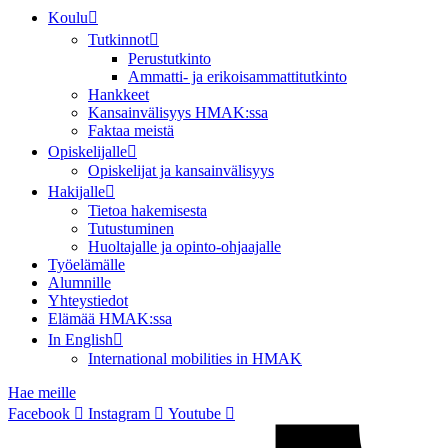
Koulu
Tutkinnot
Perustutkinto
Ammatti- ja erikoisammattitutkinto
Hankkeet
Kansainvälisyys HMAK:ssa
Faktaa meistä
Opiskelijalle
Opiskelijat ja kansainvälisyys
Hakijalle
Tietoa hakemisesta
Tutustuminen
Huoltajalle ja opinto-ohjaajalle
Työelämälle
Alumnille
Yhteystiedot
Elämää HMAK:ssa
In English
International mobilities in HMAK
Hae meille
Facebook
Instagram
Youtube