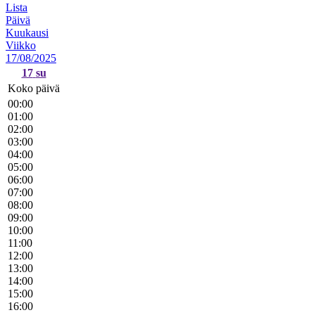
Lista
Päivä
Kuukausi
Viikko
17/08/2025
17
su
Koko päivä
00:00
01:00
02:00
03:00
04:00
05:00
06:00
07:00
08:00
09:00
10:00
11:00
12:00
13:00
14:00
15:00
16:00