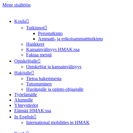
Mene sisältöön
Koulu
Tutkinnot
Perustutkinto
Ammatti- ja erikoisammattitutkinto
Hankkeet
Kansainvälisyys HMAK:ssa
Faktaa meistä
Opiskelijalle
Opiskelijat ja kansainvälisyys
Hakijalle
Tietoa hakemisesta
Tutustuminen
Huoltajalle ja opinto-ohjaajalle
Työelämälle
Alumnille
Yhteystiedot
Elämää HMAK:ssa
In English
International mobilities in HMAK