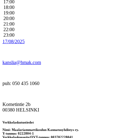
17:00
18:00
19:00
20:00
21:00
22:00
23:00
17/08/2025
kanslia@hmak.com
puh: 050 435 1060
Kornetintie 2b
00380 HELSINKI
Verkkolaskutustiedot
Nimi: Maalariammattikoulun Kannatusyhdistys ry.
Y-tunnus: 0222804-1
Verkkolaskuosoite/OVT-tunnus: 003702228041