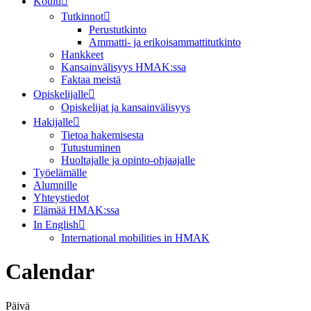
Koulu
Tutkinnot
Perustutkinto
Ammatti- ja erikoisammattitutkinto
Hankkeet
Kansainvälisyys HMAK:ssa
Faktaa meistä
Opiskelijalle
Opiskelijat ja kansainvälisyys
Hakijalle
Tietoa hakemisesta
Tutustuminen
Huoltajalle ja opinto-ohjaajalle
Työelämälle
Alumnille
Yhteystiedot
Elämää HMAK:ssa
In English
International mobilities in HMAK
Calendar
Päivä