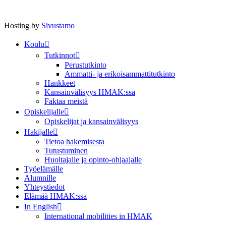
Hosting by
Sivustamo
Koulu
Tutkinnot
Perustutkinto
Ammatti- ja erikoisammattitutkinto
Hankkeet
Kansainvälisyys HMAK:ssa
Faktaa meistä
Opiskelijalle
Opiskelijat ja kansainvälisyys
Hakijalle
Tietoa hakemisesta
Tutustuminen
Huoltajalle ja opinto-ohjaajalle
Työelämälle
Alumnille
Yhteystiedot
Elämää HMAK:ssa
In English
International mobilities in HMAK