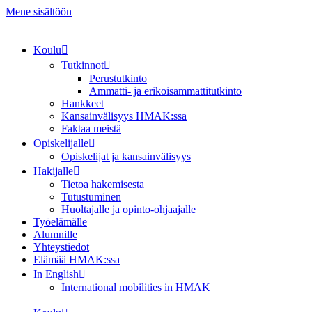
Mene sisältöön
Koulu
Tutkinnot
Perustutkinto
Ammatti- ja erikoisammattitutkinto
Hankkeet
Kansainvälisyys HMAK:ssa
Faktaa meistä
Opiskelijalle
Opiskelijat ja kansainvälisyys
Hakijalle
Tietoa hakemisesta
Tutustuminen
Huoltajalle ja opinto-ohjaajalle
Työelämälle
Alumnille
Yhteystiedot
Elämää HMAK:ssa
In English
International mobilities in HMAK