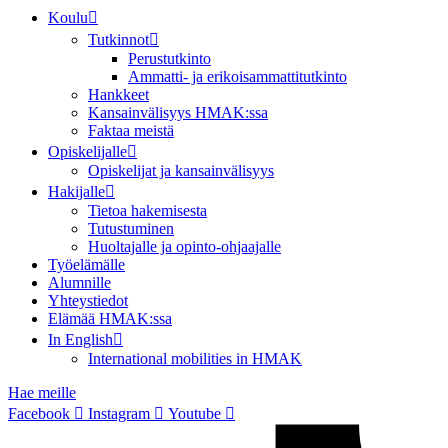
Koulu
Tutkinnot
Perustutkinto
Ammatti- ja erikoisammattitutkinto
Hankkeet
Kansainvälisyys HMAK:ssa
Faktaa meistä
Opiskelijalle
Opiskelijat ja kansainvälisyys
Hakijalle
Tietoa hakemisesta
Tutustuminen
Huoltajalle ja opinto-ohjaajalle
Työelämälle
Alumnille
Yhteystiedot
Elämää HMAK:ssa
In English
International mobilities in HMAK
Hae meille
Facebook
Instagram
Youtube