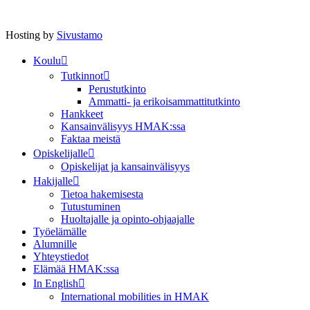
Hosting by
Sivustamo
Koulu
Tutkinnot
Perustutkinto
Ammatti- ja erikoisammattitutkinto
Hankkeet
Kansainvälisyys HMAK:ssa
Faktaa meistä
Opiskelijalle
Opiskelijat ja kansainvälisyys
Hakijalle
Tietoa hakemisesta
Tutustuminen
Huoltajalle ja opinto-ohjaajalle
Työelämälle
Alumnille
Yhteystiedot
Elämää HMAK:ssa
In English
International mobilities in HMAK