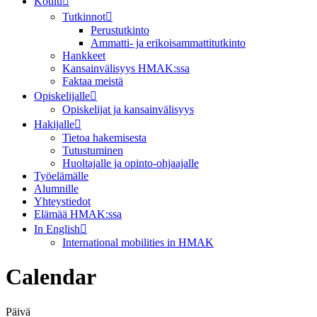
Koulu
Tutkinnot
Perustutkinto
Ammatti- ja erikoisammattitutkinto
Hankkeet
Kansainvälisyys HMAK:ssa
Faktaa meistä
Opiskelijalle
Opiskelijat ja kansainvälisyys
Hakijalle
Tietoa hakemisesta
Tutustuminen
Huoltajalle ja opinto-ohjaajalle
Työelämälle
Alumnille
Yhteystiedot
Elämää HMAK:ssa
In English
International mobilities in HMAK
Calendar
Päivä