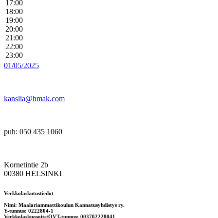
17:00
18:00
19:00
20:00
21:00
22:00
23:00
01/05/2025
kanslia@hmak.com
puh: 050 435 1060
Kornetintie 2b
00380 HELSINKI
Verkkolaskutustiedot
Nimi: Maalariammattikoulun Kannatusyhdistys ry.
Y-tunnus: 0222804-1
Verkkolaskuosoite/OVT-tunnus: 003702228041