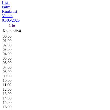
Lista
Päivä
Kuukausi
Viikko
01/05/2025
1
to
Koko päivä
00:00
01:00
02:00
03:00
04:00
05:00
06:00
07:00
08:00
09:00
10:00
11:00
12:00
13:00
14:00
15:00
16:00