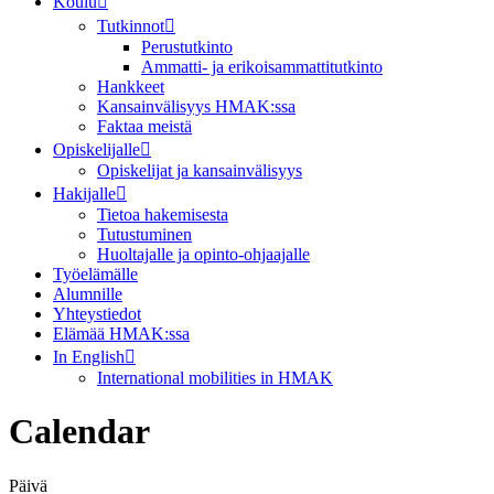
Koulu
Tutkinnot
Perustutkinto
Ammatti- ja erikoisammattitutkinto
Hankkeet
Kansainvälisyys HMAK:ssa
Faktaa meistä
Opiskelijalle
Opiskelijat ja kansainvälisyys
Hakijalle
Tietoa hakemisesta
Tutustuminen
Huoltajalle ja opinto-ohjaajalle
Työelämälle
Alumnille
Yhteystiedot
Elämää HMAK:ssa
In English
International mobilities in HMAK
Calendar
Päivä