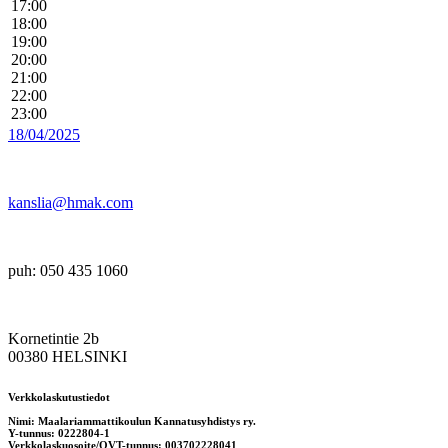
17:00
18:00
19:00
20:00
21:00
22:00
23:00
18/04/2025
kanslia@hmak.com
puh: 050 435 1060
Kornetintie 2b
00380 HELSINKI
Verkkolaskutustiedot
Nimi: Maalariammattikoulun Kannatusyhdistys ry.
Y-tunnus: 0222804-1
Verkkolaskuosoite/OVT-tunnus: 003702228041