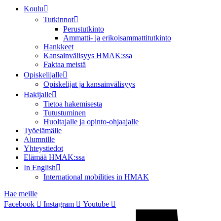
Koulu
Tutkinnot
Perustutkinto
Ammatti- ja erikoisammattitutkinto
Hankkeet
Kansainvälisyys HMAK:ssa
Faktaa meistä
Opiskelijalle
Opiskelijat ja kansainvälisyys
Hakijalle
Tietoa hakemisesta
Tutustuminen
Huoltajalle ja opinto-ohjaajalle
Työelämälle
Alumnille
Yhteystiedot
Elämää HMAK:ssa
In English
International mobilities in HMAK
Hae meille
Facebook
Instagram
Youtube