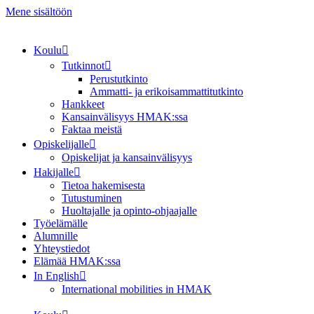
Mene sisältöön
Koulu
Tutkinnot
Perustutkinto
Ammatti- ja erikoisammattitutkinto
Hankkeet
Kansainvälisyys HMAK:ssa
Faktaa meistä
Opiskelijalle
Opiskelijat ja kansainvälisyys
Hakijalle
Tietoa hakemisesta
Tutustuminen
Huoltajalle ja opinto-ohjaajalle
Työelämälle
Alumnille
Yhteystiedot
Elämää HMAK:ssa
In English
International mobilities in HMAK