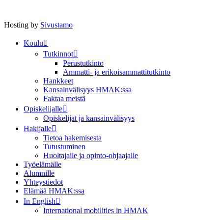
Hosting by
Sivustamo
Koulu
Tutkinnot
Perustutkinto
Ammatti- ja erikoisammattitutkinto
Hankkeet
Kansainvälisyys HMAK:ssa
Faktaa meistä
Opiskelijalle
Opiskelijat ja kansainvälisyys
Hakijalle
Tietoa hakemisesta
Tutustuminen
Huoltajalle ja opinto-ohjaajalle
Työelämälle
Alumnille
Yhteystiedot
Elämää HMAK:ssa
In English
International mobilities in HMAK