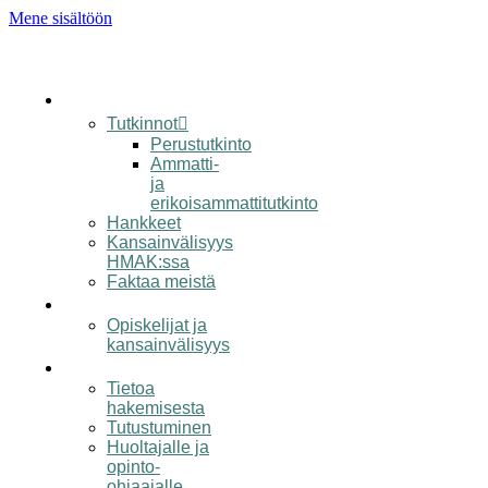
Mene sisältöön
koulu
Tutkinnot
Perustutkinto
Ammatti-
ja
erikoisammattitutkinto
Hankkeet
Kansainvälisyys
HMAK:ssa
Faktaa meistä
opiskelijalle
Opiskelijat ja
kansainvälisyys
hakijalle
Tietoa
hakemisesta
Tutustuminen
Huoltajalle ja
opinto-
ohjaajalle