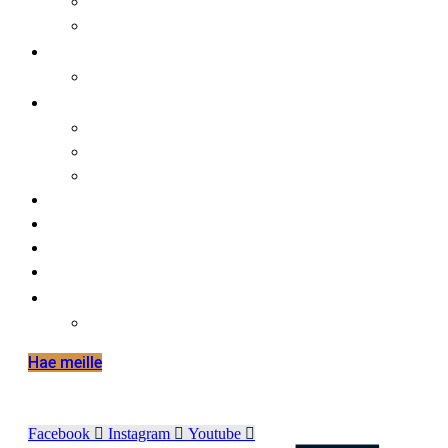
faktaa meistä
opiskelijalle
opiskelijat ja kansainvälisyys
hakijalle
tietoa hakemisesta
tutustuminen
huoltajalle ja opinto-ohjaajalle
työelämälle
alumnille
yhteystiedot
elämää hmak:ssa
in english
international mobilities in hmak
Hae meille
Facebook
Instagram
Youtube