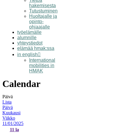
Tietoa
hakemisesta
Tutustuminen
Huoltajalle ja
opinto-
ohjaajalle
työelämälle
alumnille
yhteystiedot
elämää hmak:ssa
in english
International
mobilities in
HMAK
Calendar
Päivä
Lista
Päivä
Kuukausi
Viikko
11/01/2025
11
la