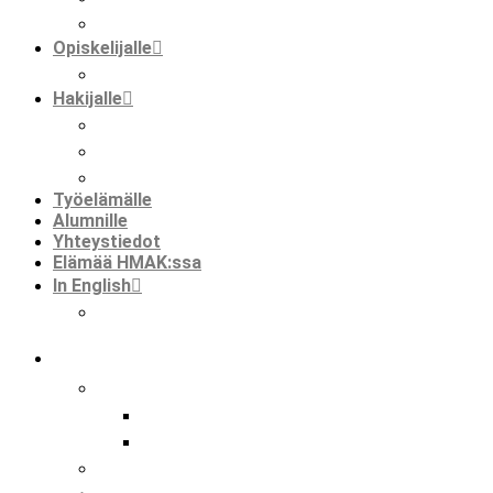
faktaa meistä
Opiskelijalle
opiskelijat ja kansainvälisyys
Hakijalle
tietoa hakemisesta
tutustuminen
huoltajalle ja opinto-ohjaajalle
Työelämälle
Alumnille
Yhteystiedot
Elämää HMAK:ssa
In English
international mobilities in hmak
koulu
tutkinnot
perustutkinto
ammatti- ja erikoisammattitutkinto
hankkeet
kansainvälisyys hmak:ssa