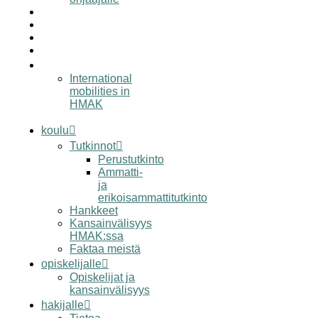
työelämälle
alumnille
yhteystiedot
elämää hmak:ssa
in english
International
mobilities in
HMAK
koulu
Tutkinnot
Perustutkinto
Ammatti-
ja
erikoisammattitutkinto
Hankkeet
Kansainvälisyys
HMAK:ssa
Faktaa meistä
opiskelijalle
Opiskelijat ja
kansainvälisyys
hakijalle