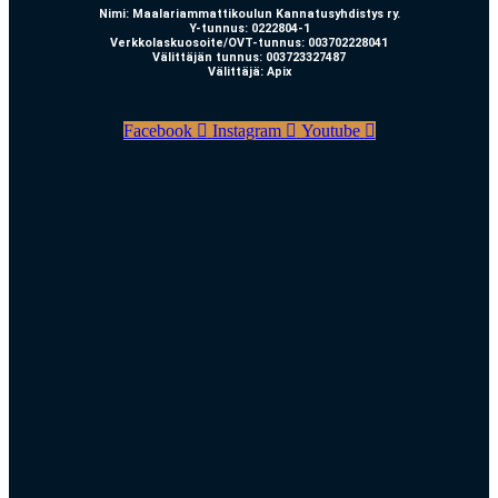
Nimi: Maalariammattikoulun Kannatusyhdistys ry.
Y-tunnus: 0222804-1
Verkkolaskuosoite/OVT-tunnus: 003702228041
Välittäjän tunnus: 003723327487
Välittäjä: Apix
Facebook
Instagram
Youtube