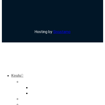
Hosting by
Sivustamo
Koulu
tutkinnot
perustutkinto
ammatti- ja erikoisammattitutkinto
hankkeet
kansainvälisyys hmak:ssa