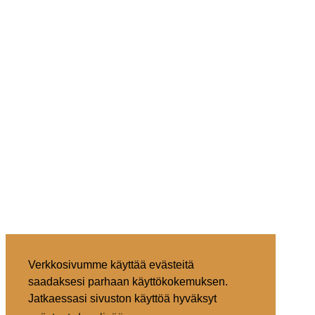
Verkkosivumme käyttää evästeitä
saadaksesi parhaan käyttökokemuksen.
Jatkaessasi sivuston käyttöä hyväksyt