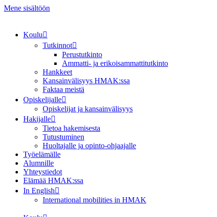
Mene sisältöön
Koulu
Tutkinnot
Perustutkinto
Ammatti- ja erikoisammattitutkinto
Hankkeet
Kansainvälisyys HMAK:ssa
Faktaa meistä
Opiskelijalle
Opiskelijat ja kansainvälisyys
Hakijalle
Tietoa hakemisesta
Tutustuminen
Huoltajalle ja opinto-ohjaajalle
Työelämälle
Alumnille
Yhteystiedot
Elämää HMAK:ssa
In English
International mobilities in HMAK