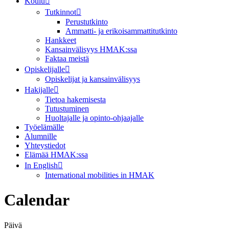
Koulu
Tutkinnot
Perustutkinto
Ammatti- ja erikoisammattitutkinto
Hankkeet
Kansainvälisyys HMAK:ssa
Faktaa meistä
Opiskelijalle
Opiskelijat ja kansainvälisyys
Hakijalle
Tietoa hakemisesta
Tutustuminen
Huoltajalle ja opinto-ohjaajalle
Työelämälle
Alumnille
Yhteystiedot
Elämää HMAK:ssa
In English
International mobilities in HMAK
Calendar
Päivä