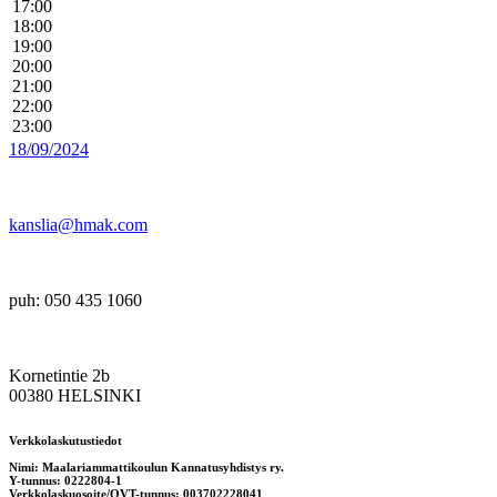
17:00
18:00
19:00
20:00
21:00
22:00
23:00
18/09/2024
kanslia@hmak.com
puh: 050 435 1060
Kornetintie 2b
00380 HELSINKI
Verkkolaskutustiedot
Nimi: Maalariammattikoulun Kannatusyhdistys ry.
Y-tunnus: 0222804-1
Verkkolaskuosoite/OVT-tunnus: 003702228041