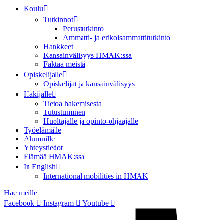
Koulu
Tutkinnot
Perustutkinto
Ammatti- ja erikoisammattitutkinto
Hankkeet
Kansainvälisyys HMAK:ssa
Faktaa meistä
Opiskelijalle
Opiskelijat ja kansainvälisyys
Hakijalle
Tietoa hakemisesta
Tutustuminen
Huoltajalle ja opinto-ohjaajalle
Työelämälle
Alumnille
Yhteystiedot
Elämää HMAK:ssa
In English
International mobilities in HMAK
Hae meille
Facebook
Instagram
Youtube