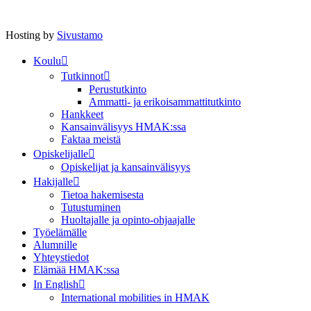
Hosting by
Sivustamo
Koulu
Tutkinnot
Perustutkinto
Ammatti- ja erikoisammattitutkinto
Hankkeet
Kansainvälisyys HMAK:ssa
Faktaa meistä
Opiskelijalle
Opiskelijat ja kansainvälisyys
Hakijalle
Tietoa hakemisesta
Tutustuminen
Huoltajalle ja opinto-ohjaajalle
Työelämälle
Alumnille
Yhteystiedot
Elämää HMAK:ssa
In English
International mobilities in HMAK