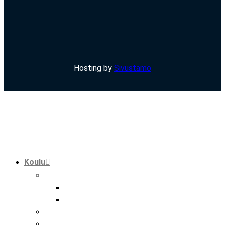
Hosting by
Sivustamo
Koulu
tutkinnot
perustutkinto
ammatti- ja erikoisammattitutkinto
hankkeet
kansainvälisyys hmak:ssa