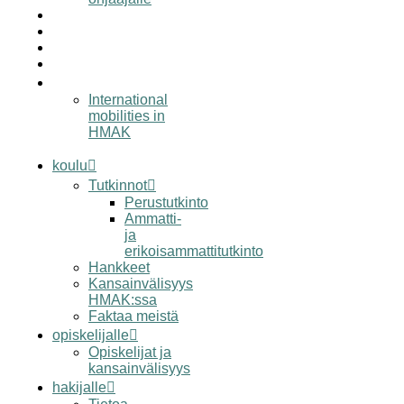
työelämälle
alumnille
yhteystiedot
elämää hmak:ssa
in english
International
mobilities in
HMAK
koulu
Tutkinnot
Perustutkinto
Ammatti-
ja
erikoisammattitutkinto
Hankkeet
Kansainvälisyys
HMAK:ssa
Faktaa meistä
opiskelijalle
Opiskelijat ja
kansainvälisyys
hakijalle