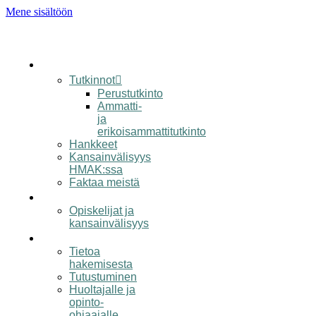
Mene sisältöön
koulu
Tutkinnot
Perustutkinto
Ammatti-
ja
erikoisammattitutkinto
Hankkeet
Kansainvälisyys
HMAK:ssa
Faktaa meistä
opiskelijalle
Opiskelijat ja
kansainvälisyys
hakijalle
Tietoa
hakemisesta
Tutustuminen
Huoltajalle ja
opinto-
ohjaajalle