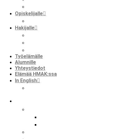
faktaa meistä
Opiskelijalle
opiskelijat ja kansainvälisyys
Hakijalle
tietoa hakemisesta
tutustuminen
huoltajalle ja opinto-ohjaajalle
Työelämälle
Alumnille
Yhteystiedot
Elämää HMAK:ssa
In English
international mobilities in hmak
koulu
tutkinnot
perustutkinto
ammatti- ja erikoisammattitutkinto
hankkeet
kansainvälisyys hmak:ssa