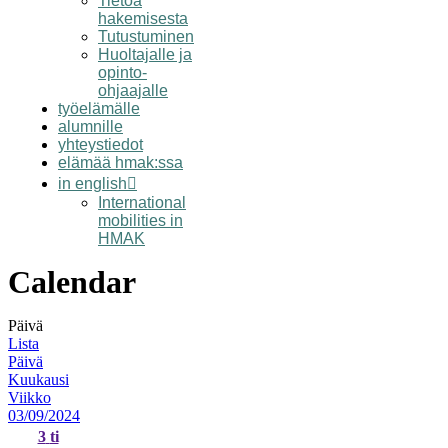
Tietoa
hakemisesta
Tutustuminen
Huoltajalle ja
opinto-
ohjaajalle
työelämälle
alumnille
yhteystiedot
elämää hmak:ssa
in english
International
mobilities in
HMAK
Calendar
Päivä
Lista
Päivä
Kuukausi
Viikko
03/09/2024
3
ti