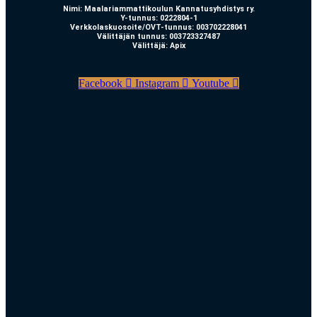
Nimi: Maalariammattikoulun Kannatusyhdistys ry.
Y-tunnus: 0222804-1
Verkkolaskuosoite/OVT-tunnus: 003702228041
Välittäjän tunnus: 003723327487
Välittäjä: Apix
Facebook
Instagram
Youtube