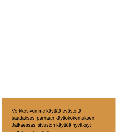
Verkkosivumme käyttää evästeitä
saadaksesi parhaan käyttökokemuksen.
Jatkaessasi sivuston käyttöä hyväksyt