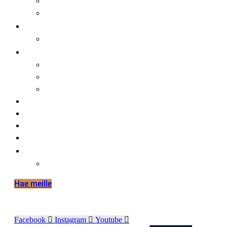
faktaa meistä
opiskelijalle
opiskelijat ja kansainvälisyys
hakijalle
tietoa hakemisesta
tutustuminen
huoltajalle ja opinto-ohjaajalle
työelämälle
alumnille
yhteystiedot
elämää hmak:ssa
in english
international mobilities in hmak
Hae meille
Facebook
Instagram
Youtube