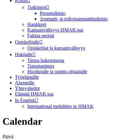
Koulu
Tutkinnot
Perustutkinto
Ammatti- ja erikoisammattitutkinto
Hankkeet
Kansainvälisyys HMAK:ssa
Faktaa meistä
Opiskelijalle
Opiskelijat ja kansainvälisyys
Hakijalle
Tietoa hakemisesta
Tutustuminen
Huoltajalle ja opinto-ohjaajalle
Työelämälle
Alumnille
Yhteystiedot
Elämää HMAK:ssa
In English
International mobilities in HMAK
Calendar
Päivä