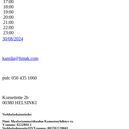
17:00
18:00
19:00
20:00
21:00
22:00
23:00
30/08/2024
kanslia@hmak.com
puh: 050 435 1060
Kornetintie 2b
00380 HELSINKI
Verkkolaskutustiedot
Nimi: Maalariammattikoulun Kannatusyhdistys ry.
Y-tunnus: 0222804-1
Verkkolaskuosoite/OVT-tunnus: 003702228041