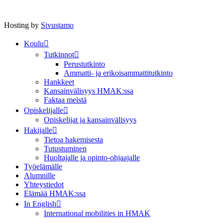
Hosting by
Sivustamo
Koulu
Tutkinnot
Perustutkinto
Ammatti- ja erikoisammattitutkinto
Hankkeet
Kansainvälisyys HMAK:ssa
Faktaa meistä
Opiskelijalle
Opiskelijat ja kansainvälisyys
Hakijalle
Tietoa hakemisesta
Tutustuminen
Huoltajalle ja opinto-ohjaajalle
Työelämälle
Alumnille
Yhteystiedot
Elämää HMAK:ssa
In English
International mobilities in HMAK