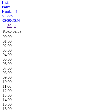
Lista
Päivä
Kuukausi
Viikko
30/08/2024
30
pe
Koko päivä
00:00
01:00
02:00
03:00
04:00
05:00
06:00
07:00
08:00
09:00
10:00
11:00
12:00
13:00
14:00
15:00
16:00