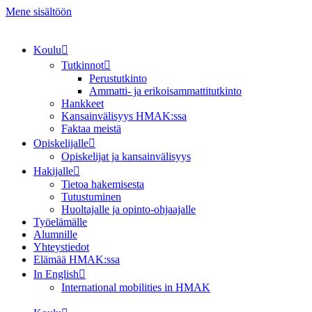
Mene sisältöön
Koulu
Tutkinnot
Perustutkinto
Ammatti- ja erikoisammattitutkinto
Hankkeet
Kansainvälisyys HMAK:ssa
Faktaa meistä
Opiskelijalle
Opiskelijat ja kansainvälisyys
Hakijalle
Tietoa hakemisesta
Tutustuminen
Huoltajalle ja opinto-ohjaajalle
Työelämälle
Alumnille
Yhteystiedot
Elämää HMAK:ssa
In English
International mobilities in HMAK