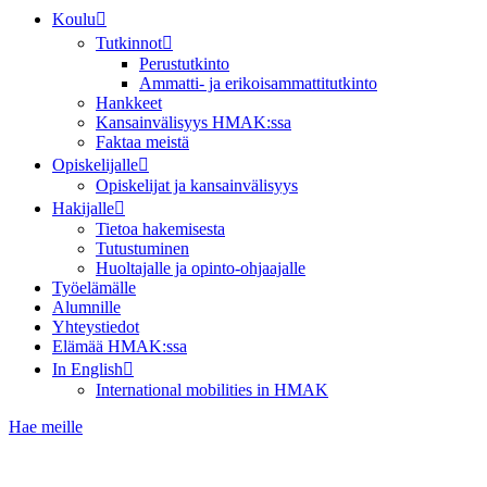
Koulu
Tutkinnot
Perustutkinto
Ammatti- ja erikoisammattitutkinto
Hankkeet
Kansainvälisyys HMAK:ssa
Faktaa meistä
Opiskelijalle
Opiskelijat ja kansainvälisyys
Hakijalle
Tietoa hakemisesta
Tutustuminen
Huoltajalle ja opinto-ohjaajalle
Työelämälle
Alumnille
Yhteystiedot
Elämää HMAK:ssa
In English
International mobilities in HMAK
Hae meille