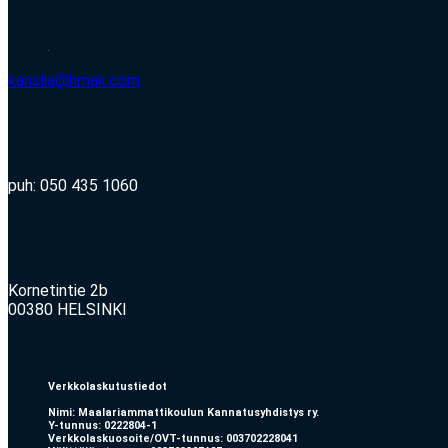
kanslia@hmak.com
puh: 050 435 1060
Kornetintie 2b
00380 HELSINKI
Verkkolaskutustiedot
Nimi: Maalariammattikoulun Kannatusyhdistys ry.
Y-tunnus: 0222804-1
Verkkolaskuosoite/OVT-tunnus: 003702228041