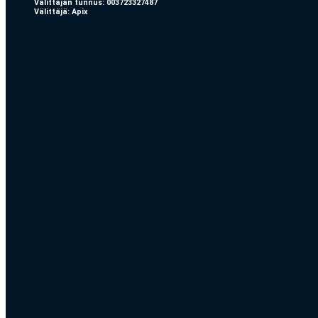
Välittäjän tunnus: 003723327487
Välittäjä: Apix