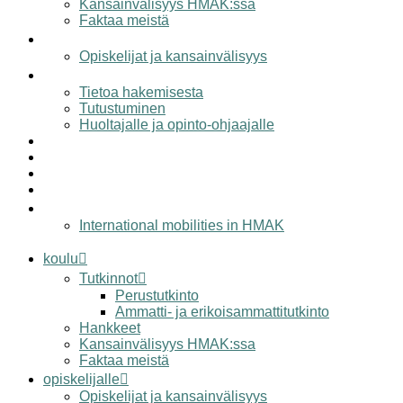
Kansainvälisyys HMAK:ssa
Faktaa meistä
opiskelijalle
Opiskelijat ja kansainvälisyys
hakijalle
Tietoa hakemisesta
Tutustuminen
Huoltajalle ja opinto-ohjaajalle
työelämälle
alumnille
yhteystiedot
elämää hmak:ssa
in english
International mobilities in HMAK
koulu
Tutkinnot
Perustutkinto
Ammatti- ja erikoisammattitutkinto
Hankkeet
Kansainvälisyys HMAK:ssa
Faktaa meistä
opiskelijalle
Opiskelijat ja kansainvälisyys