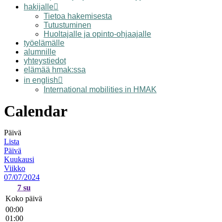
hakijalle
Tietoa hakemisesta
Tutustuminen
Huoltajalle ja opinto-ohjaajalle
työelämälle
alumnille
yhteystiedot
elämää hmak:ssa
in english
International mobilities in HMAK
Calendar
Päivä
Lista
Päivä
Kuukausi
Viikko
07/07/2024
7
su
Koko päivä
00:00
01:00