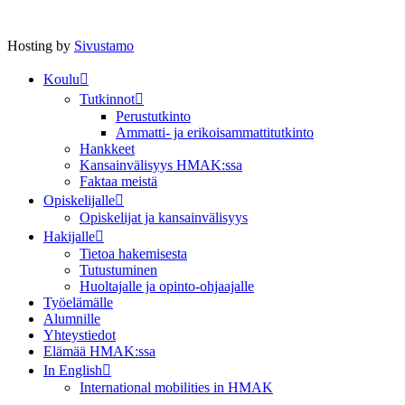
Hosting by
Sivustamo
Koulu
Tutkinnot
Perustutkinto
Ammatti- ja erikoisammattitutkinto
Hankkeet
Kansainvälisyys HMAK:ssa
Faktaa meistä
Opiskelijalle
Opiskelijat ja kansainvälisyys
Hakijalle
Tietoa hakemisesta
Tutustuminen
Huoltajalle ja opinto-ohjaajalle
Työelämälle
Alumnille
Yhteystiedot
Elämää HMAK:ssa
In English
International mobilities in HMAK