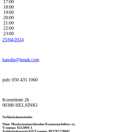
17:00
18:00
19:00
20:00
21:00
22:00
23:00
25/04/2024
kanslia@hmak.com
puh: 050 435 1060
Kornetintie 2b
00380 HELSINKI
Verkkolaskutustiedot
Nimi: Maalariammattikoulun Kannatusyhdistys ry.
Y-tunnus: 0222804-1
Verkkolaskuosoite/OVT-tunnus: 003702228041