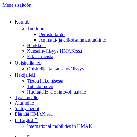
Mene sisältöön
Koulu
Tutkinnot
Perustutkinto
Ammatti- ja erikoisammattitutkinto
Hankkeet
Kansainvälisyys HMAK:ssa
Faktaa meistä
Opiskelijalle
Opiskelijat ja kansainvälisyys
Hakijalle
Tietoa hakemisesta
Tutustuminen
Huoltajalle ja opinto-ohjaajalle
Työelämälle
Alumnille
Yhteystiedot
Elämää HMAK:ssa
In English
International mobilities in HMAK