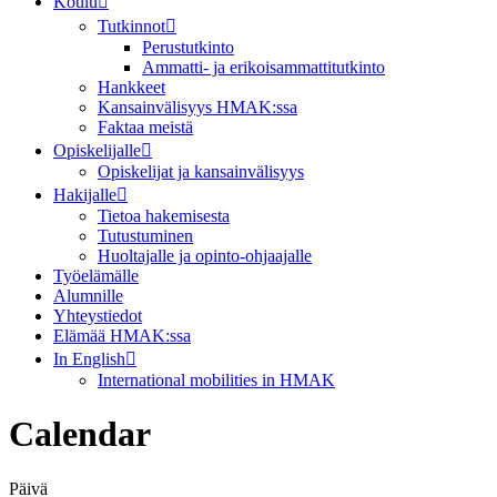
Koulu
Tutkinnot
Perustutkinto
Ammatti- ja erikoisammattitutkinto
Hankkeet
Kansainvälisyys HMAK:ssa
Faktaa meistä
Opiskelijalle
Opiskelijat ja kansainvälisyys
Hakijalle
Tietoa hakemisesta
Tutustuminen
Huoltajalle ja opinto-ohjaajalle
Työelämälle
Alumnille
Yhteystiedot
Elämää HMAK:ssa
In English
International mobilities in HMAK
Calendar
Päivä