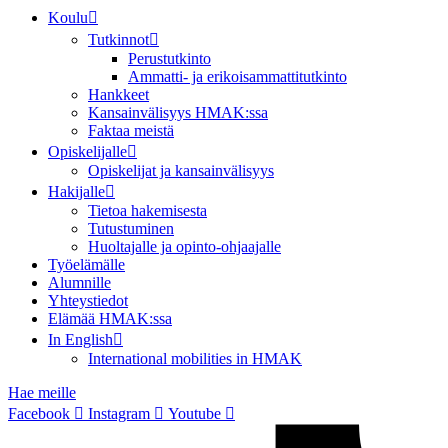
Koulu
Tutkinnot
Perustutkinto
Ammatti- ja erikoisammattitutkinto
Hankkeet
Kansainvälisyys HMAK:ssa
Faktaa meistä
Opiskelijalle
Opiskelijat ja kansainvälisyys
Hakijalle
Tietoa hakemisesta
Tutustuminen
Huoltajalle ja opinto-ohjaajalle
Työelämälle
Alumnille
Yhteystiedot
Elämää HMAK:ssa
In English
International mobilities in HMAK
Hae meille
Facebook
Instagram
Youtube