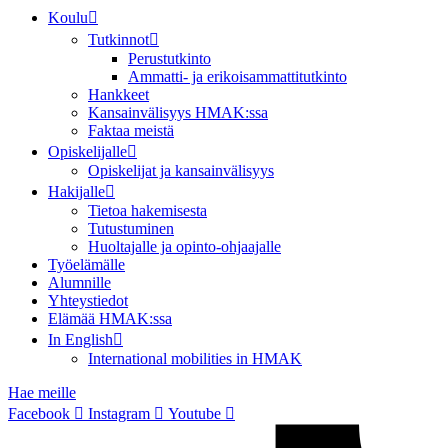
Koulu
Tutkinnot
Perustutkinto
Ammatti- ja erikoisammattitutkinto
Hankkeet
Kansainvälisyys HMAK:ssa
Faktaa meistä
Opiskelijalle
Opiskelijat ja kansainvälisyys
Hakijalle
Tietoa hakemisesta
Tutustuminen
Huoltajalle ja opinto-ohjaajalle
Työelämälle
Alumnille
Yhteystiedot
Elämää HMAK:ssa
In English
International mobilities in HMAK
Hae meille
Facebook
Instagram
Youtube