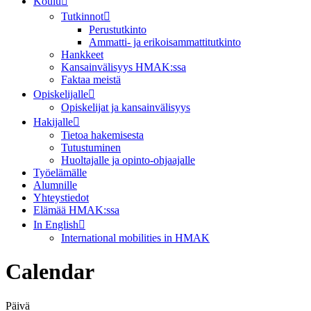
Koulu
Tutkinnot
Perustutkinto
Ammatti- ja erikoisammattitutkinto
Hankkeet
Kansainvälisyys HMAK:ssa
Faktaa meistä
Opiskelijalle
Opiskelijat ja kansainvälisyys
Hakijalle
Tietoa hakemisesta
Tutustuminen
Huoltajalle ja opinto-ohjaajalle
Työelämälle
Alumnille
Yhteystiedot
Elämää HMAK:ssa
In English
International mobilities in HMAK
Calendar
Päivä