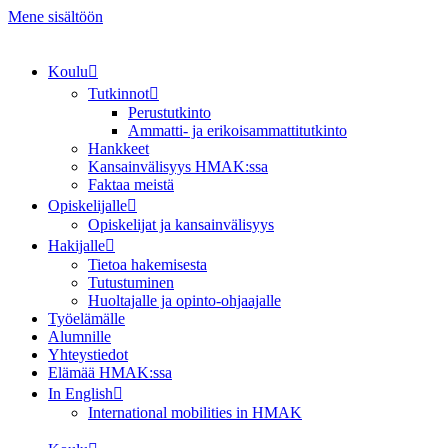
Mene sisältöön
Koulu
Tutkinnot
Perustutkinto
Ammatti- ja erikoisammattitutkinto
Hankkeet
Kansainvälisyys HMAK:ssa
Faktaa meistä
Opiskelijalle
Opiskelijat ja kansainvälisyys
Hakijalle
Tietoa hakemisesta
Tutustuminen
Huoltajalle ja opinto-ohjaajalle
Työelämälle
Alumnille
Yhteystiedot
Elämää HMAK:ssa
In English
International mobilities in HMAK