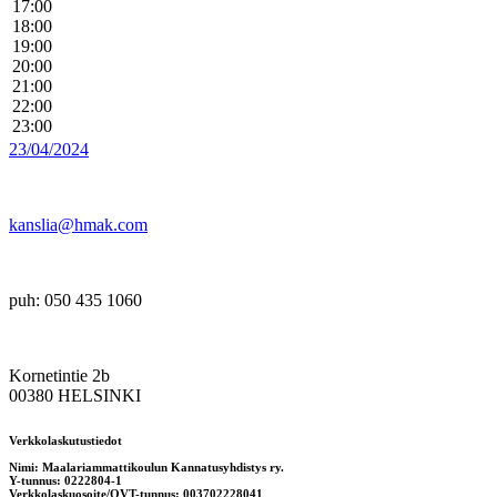
17:00
18:00
19:00
20:00
21:00
22:00
23:00
23/04/2024
kanslia@hmak.com
puh: 050 435 1060
Kornetintie 2b
00380 HELSINKI
Verkkolaskutustiedot
Nimi: Maalariammattikoulun Kannatusyhdistys ry.
Y-tunnus: 0222804-1
Verkkolaskuosoite/OVT-tunnus: 003702228041