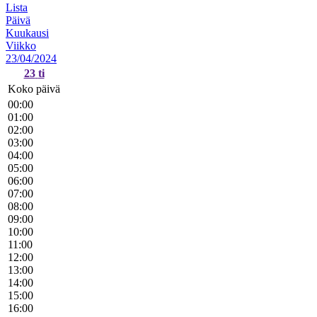
Lista
Päivä
Kuukausi
Viikko
23/04/2024
23
ti
Koko päivä
00:00
01:00
02:00
03:00
04:00
05:00
06:00
07:00
08:00
09:00
10:00
11:00
12:00
13:00
14:00
15:00
16:00