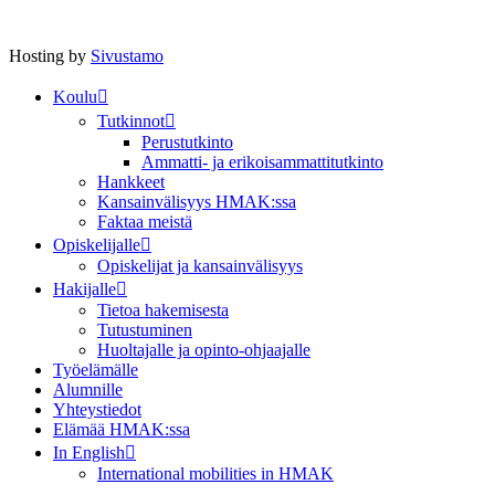
Hosting by
Sivustamo
Koulu
Tutkinnot
Perustutkinto
Ammatti- ja erikoisammattitutkinto
Hankkeet
Kansainvälisyys HMAK:ssa
Faktaa meistä
Opiskelijalle
Opiskelijat ja kansainvälisyys
Hakijalle
Tietoa hakemisesta
Tutustuminen
Huoltajalle ja opinto-ohjaajalle
Työelämälle
Alumnille
Yhteystiedot
Elämää HMAK:ssa
In English
International mobilities in HMAK