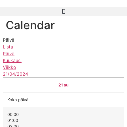
Calendar
Päivä
Lista
Päivä
Kuukausi
Viikko
21/04/2024
21
su
Koko päivä
00:00
01:00
02:00